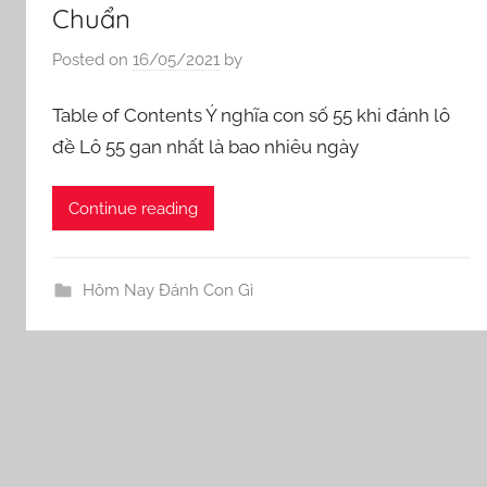
Chuẩn
Posted on
16/05/2021
by
Table of Contents Ý nghĩa con số 55 khi đánh lô
đề Lô 55 gan nhất là bao nhiêu ngày
Continue reading
Hôm Nay Đánh Con Gì