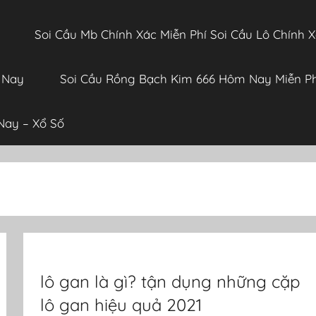
Soi Cầu Mb Chính Xác Miễn Phí Soi Cầu Lô Chính 
 Nay
Soi Cầu Rồng Bạch Kim 666 Hôm Nay Miễn Ph
Nay – Xổ Số
lô gan là gì? tận dụng những cặp
lô gan hiệu quả 2021