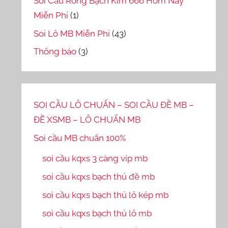
Soi Cầu Rồng Bạch Kim 666 Hôm Nay
Miễn Phí
(1)
Soi Lô MB Miễn Phí
(43)
Thông báo
(3)
SOI CẦU LÔ CHUẨN – SOI CẦU ĐỀ MB –
ĐỀ XSMB – LÔ CHUẨN MB
Soi cầu MB chuẩn 100%
soi cầu kqxs 3 càng víp mb
soi cầu kqxs bạch thủ đề mb
soi cầu kqxs bạch thủ lô kép mb
soi cầu kqxs bạch thủ lô mb