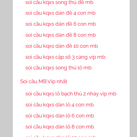
soi cầu kqxs song thủ đề mb
soi cầu kqxs dàn đề 4 con mb
soi cầu kqxs dàn đề 6 con mb
soi cầu kqxs dàn đề 8 con mb
soi cầu kqxs dàn đề 10 con mb
soi cầu kqxs cặp số 3 càng víp mb
soi cầu kqxs song thủ lô mb
Soi cầu MB Víp nhất
soi cầu kqxs lô bạch thủ 2 nháy víp mb
soi cầu kqxs dàn lô 4 con mb
soi cầu kqxs dàn lô 6 con mb
soi cầu kqxs dàn lô 8 con mb