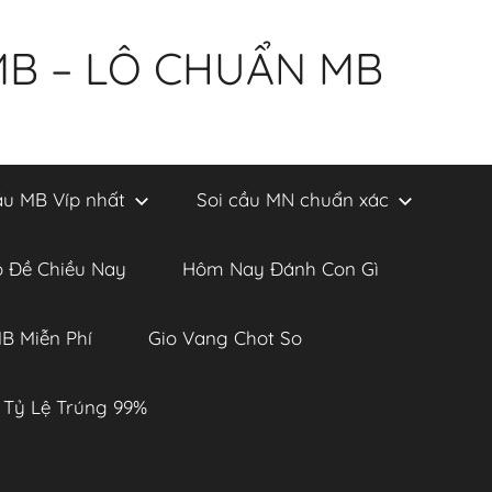
SMB – LÔ CHUẨN MB
ầu MB Víp nhất
Soi cầu MN chuẩn xác
ô Đề Chiều Nay
Hôm Nay Đánh Con Gì
MB Miễn Phí
Gio Vang Chot So
 Tỷ Lệ Trúng 99%