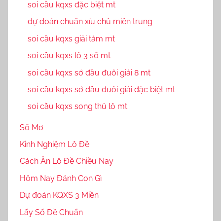
soi cầu kqxs đặc biệt mt
dự đoán chuẩn xíu chủ miền trung
soi cầu kqxs giải tám mt
soi cầu kqxs lô 3 số mt
soi cầu kqxs sớ đầu đuôi giải 8 mt
soi cầu kqxs sớ đầu đuôi giải đặc biệt mt
soi cầu kqxs song thủ lô mt
Sổ Mơ
Kinh Nghiệm Lô Đề
Cách Ăn Lô Đề Chiều Nay
Hôm Nay Đánh Con Gì
Dự đoán KQXS 3 Miền
Lấy Số Đề Chuẩn