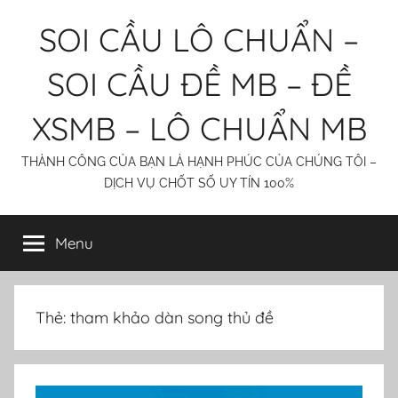
Skip
SOI CẦU LÔ CHUẨN –
to
content
SOI CẦU ĐỀ MB – ĐỀ
XSMB – LÔ CHUẨN MB
THÀNH CÔNG CỦA BẠN LÀ HẠNH PHÚC CỦA CHÚNG TÔI –
DỊCH VỤ CHỐT SỐ UY TÍN 100%
Menu
Thẻ:
tham khảo dàn song thủ đề