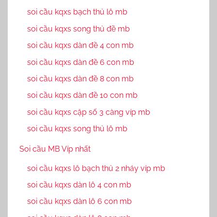
soi cầu kqxs bạch thủ lô mb
soi cầu kqxs song thủ đề mb
soi cầu kqxs dàn đề 4 con mb
soi cầu kqxs dàn đề 6 con mb
soi cầu kqxs dàn đề 8 con mb
soi cầu kqxs dàn đề 10 con mb
soi cầu kqxs cặp số 3 càng víp mb
soi cầu kqxs song thủ lô mb
Soi cầu MB Víp nhất
soi cầu kqxs lô bạch thủ 2 nháy víp mb
soi cầu kqxs dàn lô 4 con mb
soi cầu kqxs dàn lô 6 con mb