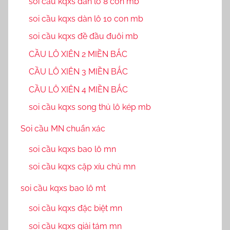
soi cầu kqxs dàn lô 8 con mb
soi cầu kqxs dàn lô 10 con mb
soi cầu kqxs đề đầu đuôi mb
CẦU LÔ XIÊN 2 MIỀN BẮC
CẦU LÔ XIÊN 3 MIỀN BẮC
CẦU LÔ XIÊN 4 MIỀN BẮC
soi cầu kqxs song thủ lô kép mb
Soi cầu MN chuẩn xác
soi cầu kqxs bao lô mn
soi cầu kqxs cặp xíu chủ mn
soi cầu kqxs bao lô mt
soi cầu kqxs đặc biệt mn
soi cầu kqxs giải tám mn