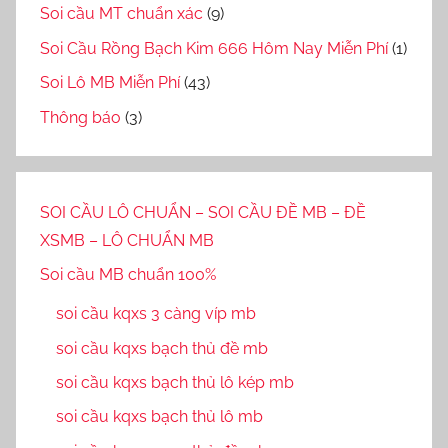
Soi cầu MT chuẩn xác
(9)
Soi Cầu Rồng Bạch Kim 666 Hôm Nay Miễn Phí
(1)
Soi Lô MB Miễn Phí
(43)
Thông báo
(3)
SOI CẦU LÔ CHUẨN – SOI CẦU ĐỀ MB – ĐỀ
XSMB – LÔ CHUẨN MB
Soi cầu MB chuẩn 100%
soi cầu kqxs 3 càng víp mb
soi cầu kqxs bạch thủ đề mb
soi cầu kqxs bạch thủ lô kép mb
soi cầu kqxs bạch thủ lô mb