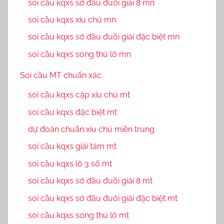
soi cầu kqxs sớ đầu đuôi giải 8 mn
soi cầu kqxs xíu chủ mn
soi cầu kqxs sớ đầu đuôi giải đặc biệt mn
soi cầu kqxs song thủ lô mn
Soi cầu MT chuẩn xác
soi cầu kqxs cặp xíu chủ mt
soi cầu kqxs đặc biệt mt
dự đoán chuẩn xíu chủ miền trung
soi cầu kqxs giải tám mt
soi cầu kqxs lô 3 số mt
soi cầu kqxs sớ đầu đuôi giải 8 mt
soi cầu kqxs sớ đầu đuôi giải đặc biệt mt
soi cầu kqxs song thủ lô mt