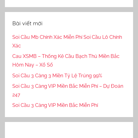
Bài viết mới
Soi Cầu Mb Chính Xác Miễn Phí Soi Cầu Lô Chính
Xác
Cau XSMB – Thống Kê Cầu Bạch Thủ Miền Bắc
Hôm Nay – Xổ Số
Soi Cầu 3 Càng 3 Miền Tỷ Lệ Trúng 99%
Soi Cầu 3 Càng VIP Miền Bắc Miễn Phí – Dự Đoán
247
Soi Cầu 3 Càng VIP Miền Bắc Miễn Phí