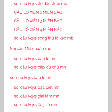
soi cầu kqxs đề đầu đuôi mb
CẦU LÔ XIÊN 2 MIỀN BẮC
CẦU LÔ XIÊN 3 MIỀN BẮC
CẦU LÔ XIÊN 4 MIỀN BẮC
soi cầu kqxs song thủ lô kép mb
Soi cầu MN chuẩn xác
soi cầu kqxs bao lô mn
soi cầu kqxs cặp xíu chủ mn
soi cầu kqxs bao lô mt
soi cầu kqxs đặc biệt mn
soi cầu kqxs giải tám mn
soi cầu kqxs lô 3 số mn