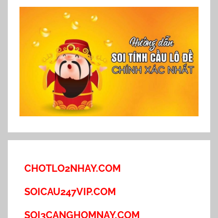
CHOTLO2NHAY.COM
SOICAU247VIP.COM
SOI3CANGHOMNAY.COM