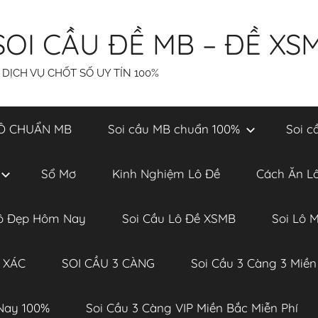
SOI CẦU ĐỀ MB – ĐỀ X
ỊCH VỤ CHỐT SỐ UY TÍN 100%
LÔ CHUẨN MB
Soi cầu MB chuẩn 100%
Soi c
Sổ Mơ
Kinh Nghiệm Lô Đề
Cách Ăn L
ô Đẹp Hôm Nay
Soi Cầu Lô Đề XSMB
Soi Lô 
H XÁC
SOI CẦU 3 CÀNG
Soi Cầu 3 Càng 3 Miền
Nay 100%
Soi Cầu 3 Càng VIP Miền Bắc Miễn Phí