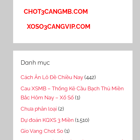
CHOT3CANGMB.COM
XOSO3CANGVIP.COM
Danh mục
Cách Ăn Lô Đề Chiều Nay
(442)
Cau XSMB – Thống Kê Cầu Bạch Thủ Miền
Bắc Hôm Nay – Xổ Số
(1)
Chưa phân loại
(2)
Dự đoán KQXS 3 Miền
(1.510)
Gio Vang Chot So
(1)