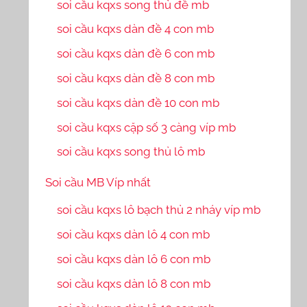
soi cầu kqxs song thủ đề mb
soi cầu kqxs dàn đề 4 con mb
soi cầu kqxs dàn đề 6 con mb
soi cầu kqxs dàn đề 8 con mb
soi cầu kqxs dàn đề 10 con mb
soi cầu kqxs cặp số 3 càng víp mb
soi cầu kqxs song thủ lô mb
Soi cầu MB Víp nhất
soi cầu kqxs lô bạch thủ 2 nháy víp mb
soi cầu kqxs dàn lô 4 con mb
soi cầu kqxs dàn lô 6 con mb
soi cầu kqxs dàn lô 8 con mb