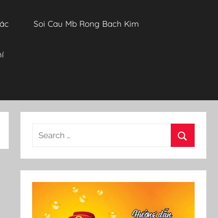
Xác
Soi Cau Mb Rong Bach Kim
í