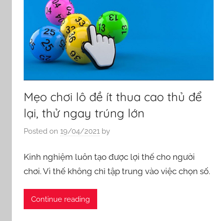
Mẹo chơi lô đề ít thua cao thủ để
lại, thử ngay trúng lớn
Posted on
19/04/2021
by
Kinh nghiệm luôn tạo được lợi thế cho người
chơi. Vì thế không chỉ tập trung vào việc chọn số.
Continue reading