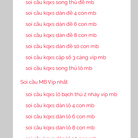
soi cầu kqxs song thủ đề mb
soi cầu kqxs dàn đề 4 con mb
soi cầu kqxs dàn đề 6 con mb
soi cầu kqxs dàn đề 8 con mb
soi cầu kqxs dàn đề 10 con mb
soi cầu kqxs cặp số 3 càng víp mb
soi cầu kqxs song thủ lô mb
Soi cầu MB Víp nhất
soi cầu kqxs lô bạch thủ 2 nháy víp mb
soi cầu kqxs dàn lô 4 con mb
soi cầu kqxs dàn lô 6 con mb
soi cầu kqxs dàn lô 8 con mb