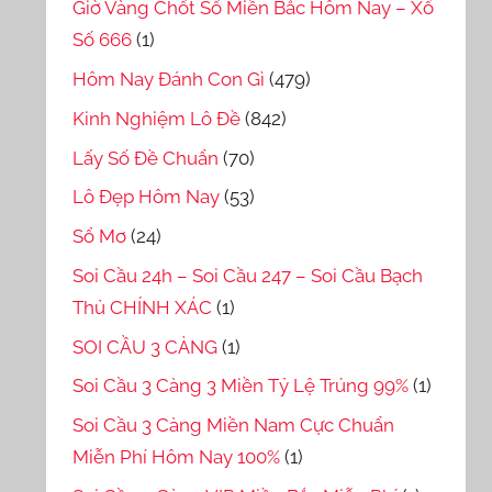
Giờ Vàng Chốt Số Miền Bắc Hôm Nay – Xổ
Số 666
(1)
Hôm Nay Đánh Con Gì
(479)
Kinh Nghiệm Lô Đề
(842)
Lấy Số Đề Chuẩn
(70)
Lô Đẹp Hôm Nay
(53)
Sổ Mơ
(24)
Soi Cầu 24h – Soi Cầu 247 – Soi Cầu Bạch
Thủ CHÍNH XÁC
(1)
SOI CẦU 3 CÀNG
(1)
Soi Cầu 3 Càng 3 Miền Tỷ Lệ Trúng 99%
(1)
Soi Cầu 3 Càng Miền Nam Cực Chuẩn
Miễn Phí Hôm Nay 100%
(1)