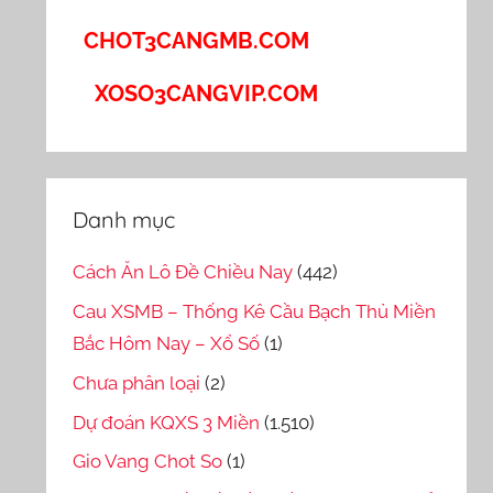
CHOT3CANGMB.COM
XOSO3CANGVIP.COM
Danh mục
Cách Ăn Lô Đề Chiều Nay
(442)
Cau XSMB – Thống Kê Cầu Bạch Thủ Miền
Bắc Hôm Nay – Xổ Số
(1)
Chưa phân loại
(2)
Dự đoán KQXS 3 Miền
(1.510)
Gio Vang Chot So
(1)