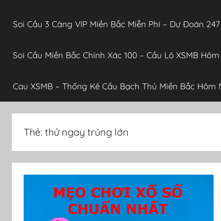
Soi Cầu 3 Càng VIP Miền Bắc Miễn Phí – Dự Đoán 247
Soi Cầu Miền Bắc Chính Xác 100 – Cầu Lô XSMB Hôm
Cau XSMB – Thống Kê Cầu Bạch Thủ Miền Bắc Hôm 
Thẻ:
thử ngay trúng lớn