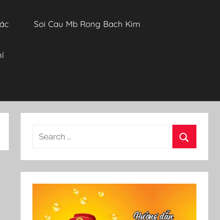
Xác
Soi Cau Mb Rong Bach Kim
í