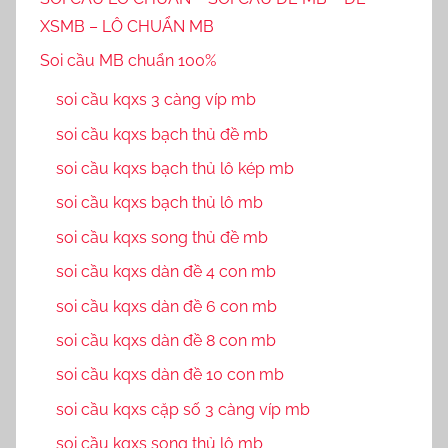
XSMB – LÔ CHUẨN MB
Soi cầu MB chuẩn 100%
soi cầu kqxs 3 càng víp mb
soi cầu kqxs bạch thủ đề mb
soi cầu kqxs bạch thủ lô kép mb
soi cầu kqxs bạch thủ lô mb
soi cầu kqxs song thủ đề mb
soi cầu kqxs dàn đề 4 con mb
soi cầu kqxs dàn đề 6 con mb
soi cầu kqxs dàn đề 8 con mb
soi cầu kqxs dàn đề 10 con mb
soi cầu kqxs cặp số 3 càng víp mb
soi cầu kqxs song thủ lô mb