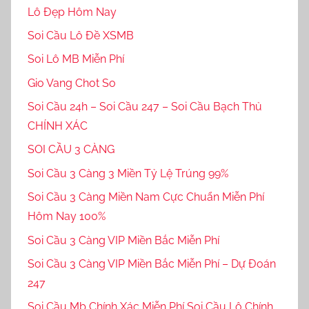
Lô Đẹp Hôm Nay
Soi Cầu Lô Đề XSMB
Soi Lô MB Miễn Phí
Gio Vang Chot So
Soi Cầu 24h – Soi Cầu 247 – Soi Cầu Bạch Thủ
CHÍNH XÁC
SOI CẦU 3 CÀNG
Soi Cầu 3 Càng 3 Miền Tỷ Lệ Trúng 99%
Soi Cầu 3 Càng Miền Nam Cực Chuẩn Miễn Phí
Hôm Nay 100%
Soi Cầu 3 Càng VIP Miền Bắc Miễn Phí
Soi Cầu 3 Càng VIP Miền Bắc Miễn Phí – Dự Đoán
247
Soi Cầu Mb Chính Xác Miễn Phí Soi Cầu Lô Chính