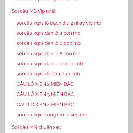
Soi cầu MB Víp nhất
soi cầu kqxs lô bạch thủ 2 nháy víp mb
soi cầu kqxs dàn lô 4 con mb
soi cầu kqxs dàn lô 6 con mb
soi cầu kqxs dàn lô 8 con mb
soi cầu kqxs dàn lô 10 con mb
soi cầu kqxs đề đầu đuôi mb
CẦU LÔ XIÊN 2 MIỀN BẮC
CẦU LÔ XIÊN 3 MIỀN BẮC
CẦU LÔ XIÊN 4 MIỀN BẮC
soi cầu kqxs song thủ lô kép mb
Soi cầu MN chuẩn xác