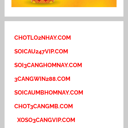
CHOTLO2NHAY.COM
SOICAU247VIP.COM
SOI3CANGHOMNAY.COM
3CANGWIN288.COM
SOICAUMBHOMNAY.COM
CHOT3CANGMB.COM
XOSO3CANGVIP.COM