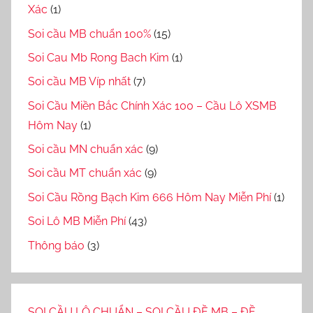
Xác
(1)
Soi cầu MB chuẩn 100%
(15)
Soi Cau Mb Rong Bach Kim
(1)
Soi cầu MB Víp nhất
(7)
Soi Cầu Miền Bắc Chính Xác 100 – Cầu Lô XSMB
Hôm Nay
(1)
Soi cầu MN chuẩn xác
(9)
Soi cầu MT chuẩn xác
(9)
Soi Cầu Rồng Bạch Kim 666 Hôm Nay Miễn Phí
(1)
Soi Lô MB Miễn Phí
(43)
Thông báo
(3)
SOI CẦU LÔ CHUẨN – SOI CẦU ĐỀ MB – ĐỀ