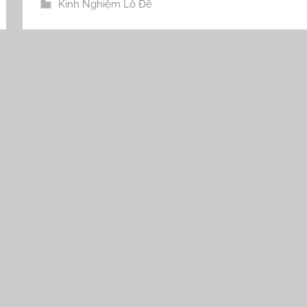
Kinh Nghiệm Lô Đề