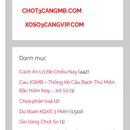
CHOT3CANGMB.COM
XOSO3CANGVIP.COM
Danh mục
Cách Ăn Lô Đề Chiều Nay
(442)
Cau XSMB – Thống Kê Cầu Bạch Thủ Miền
Bắc Hôm Nay – Xổ Số
(1)
Chưa phân loại
(2)
Dự đoán KQXS 3 Miền
(1.510)
Gio Vang Chot So
(1)