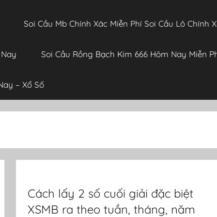
Soi Cầu Mb Chính Xác Miễn Phí Soi Cầu Lô Chính 
 Nay
Soi Cầu Rồng Bạch Kim 666 Hôm Nay Miễn Ph
Nay – Xổ Số
Cách lấy 2 số cuối giải đặc biệt
XSMB ra theo tuần, tháng, năm