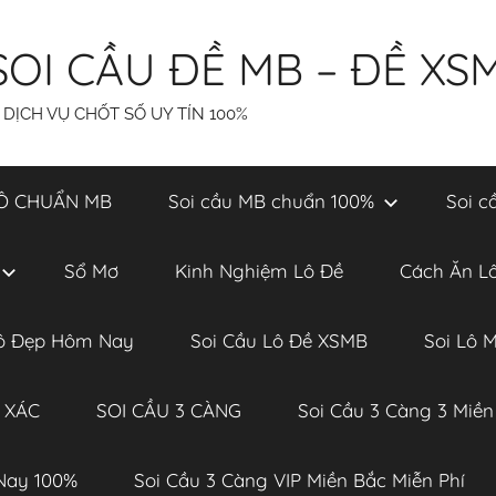
SOI CẦU ĐỀ MB – ĐỀ X
ỊCH VỤ CHỐT SỐ UY TÍN 100%
LÔ CHUẨN MB
Soi cầu MB chuẩn 100%
Soi c
Sổ Mơ
Kinh Nghiệm Lô Đề
Cách Ăn L
ô Đẹp Hôm Nay
Soi Cầu Lô Đề XSMB
Soi Lô 
H XÁC
SOI CẦU 3 CÀNG
Soi Cầu 3 Càng 3 Miền
Nay 100%
Soi Cầu 3 Càng VIP Miền Bắc Miễn Phí