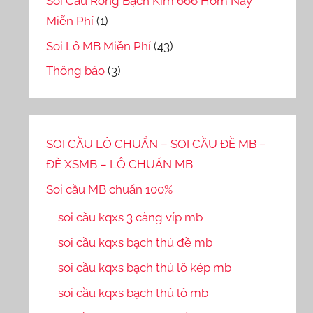
Soi Cầu Rồng Bạch Kim 666 Hôm Nay
Miễn Phí
(1)
Soi Lô MB Miễn Phí
(43)
Thông báo
(3)
SOI CẦU LÔ CHUẨN – SOI CẦU ĐỀ MB –
ĐỀ XSMB – LÔ CHUẨN MB
Soi cầu MB chuẩn 100%
soi cầu kqxs 3 càng víp mb
soi cầu kqxs bạch thủ đề mb
soi cầu kqxs bạch thủ lô kép mb
soi cầu kqxs bạch thủ lô mb