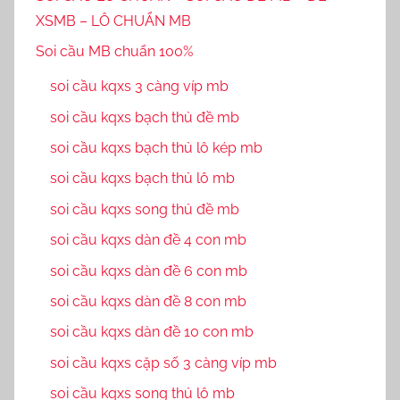
XSMB – LÔ CHUẨN MB
Soi cầu MB chuẩn 100%
soi cầu kqxs 3 càng víp mb
soi cầu kqxs bạch thủ đề mb
soi cầu kqxs bạch thủ lô kép mb
soi cầu kqxs bạch thủ lô mb
soi cầu kqxs song thủ đề mb
soi cầu kqxs dàn đề 4 con mb
soi cầu kqxs dàn đề 6 con mb
soi cầu kqxs dàn đề 8 con mb
soi cầu kqxs dàn đề 10 con mb
soi cầu kqxs cặp số 3 càng víp mb
soi cầu kqxs song thủ lô mb