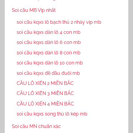
Soi cầu MB Víp nhất
soi cầu kqxs lô bạch thủ 2 nháy víp mb
soi cầu kqxs dàn lô 4 con mb
soi cầu kqxs dàn lô 6 con mb
soi cầu kqxs dàn lô 8 con mb
soi cầu kqxs dàn lô 10 con mb
soi cầu kqxs đề đầu đuôi mb
CẦU LÔ XIÊN 2 MIỀN BẮC
CẦU LÔ XIÊN 3 MIỀN BẮC
CẦU LÔ XIÊN 4 MIỀN BẮC
soi cầu kqxs song thủ lô kép mb
Soi cầu MN chuẩn xác