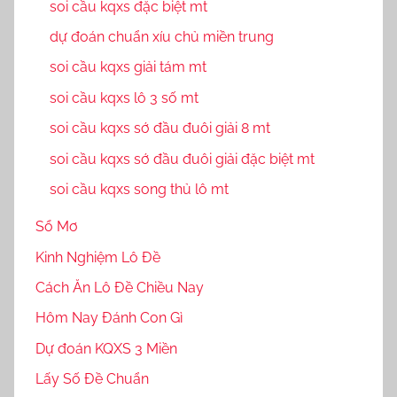
soi cầu kqxs đặc biệt mt
dự đoán chuẩn xíu chủ miền trung
soi cầu kqxs giải tám mt
soi cầu kqxs lô 3 số mt
soi cầu kqxs sớ đầu đuôi giải 8 mt
soi cầu kqxs sớ đầu đuôi giải đặc biệt mt
soi cầu kqxs song thủ lô mt
Sổ Mơ
Kinh Nghiệm Lô Đề
Cách Ăn Lô Đề Chiều Nay
Hôm Nay Đánh Con Gì
Dự đoán KQXS 3 Miền
Lấy Số Đề Chuẩn