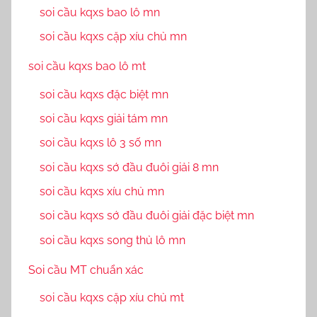
soi cầu kqxs bao lô mn
soi cầu kqxs cặp xíu chủ mn
soi cầu kqxs bao lô mt
soi cầu kqxs đặc biệt mn
soi cầu kqxs giải tám mn
soi cầu kqxs lô 3 số mn
soi cầu kqxs sớ đầu đuôi giải 8 mn
soi cầu kqxs xíu chủ mn
soi cầu kqxs sớ đầu đuôi giải đặc biệt mn
soi cầu kqxs song thủ lô mn
Soi cầu MT chuẩn xác
soi cầu kqxs cặp xíu chủ mt