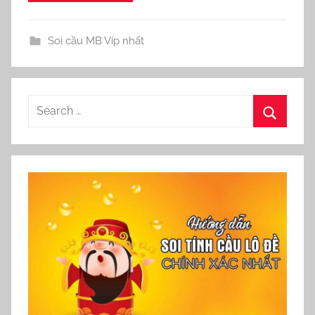
Soi cầu MB Víp nhất