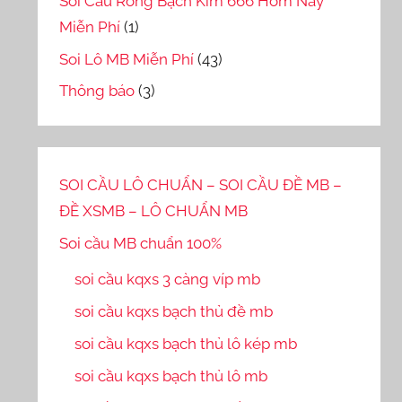
Soi Cầu Rồng Bạch Kim 666 Hôm Nay
Miễn Phí
(1)
Soi Lô MB Miễn Phí
(43)
Thông báo
(3)
SOI CẦU LÔ CHUẨN – SOI CẦU ĐỀ MB –
ĐỀ XSMB – LÔ CHUẨN MB
Soi cầu MB chuẩn 100%
soi cầu kqxs 3 càng víp mb
soi cầu kqxs bạch thủ đề mb
soi cầu kqxs bạch thủ lô kép mb
soi cầu kqxs bạch thủ lô mb