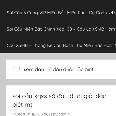
Soi Cầu 3 Càng VIP Miền Bắc Miễn Phí – Dự Đoán 247
Soi Cầu Miền Bắc Chính Xác 100 – Cầu Lô XSMB Hôm
Cau XSMB – Thống Kê Cầu Bạch Thủ Miền Bắc Hôm 
Thẻ:
xem dàn đề đầu đuôi đặc biệt
soi cầu kqxs sớ đầu đuôi giải đặc
biệt mt
Posted on
15/04/2021
by
admin