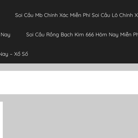
Soi Cầu Mb Chính Xác Miễn Phí Soi Cầu Lô Chính 
 Nay
Soi Cầu Rồng Bạch Kim 666 Hôm Nay Miễn Ph
Nay – Xổ Số