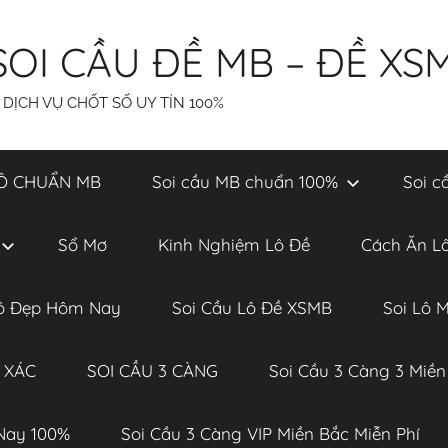
SOI CẦU ĐỀ MB – ĐỀ X
ỊCH VỤ CHỐT SỐ UY TÍN 100%
LÔ CHUẨN MB
Soi cầu MB chuẩn 100%
Soi c
Sổ Mơ
Kinh Nghiệm Lô Đề
Cách Ăn L
ô Đẹp Hôm Nay
Soi Cầu Lô Đề XSMB
Soi Lô 
H XÁC
SOI CẦU 3 CÀNG
Soi Cầu 3 Càng 3 Miền
Nay 100%
Soi Cầu 3 Càng VIP Miền Bắc Miễn Phí