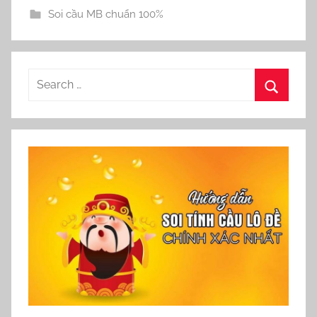
Soi cầu MB chuẩn 100%