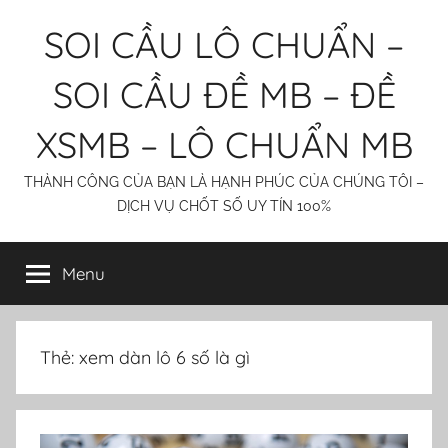
Skip
SOI CẦU LÔ CHUẨN –
to
content
SOI CẦU ĐỀ MB – ĐỀ
XSMB – LÔ CHUẨN MB
THÀNH CÔNG CỦA BẠN LÀ HẠNH PHÚC CỦA CHÚNG TÔI –
DỊCH VỤ CHỐT SỐ UY TÍN 100%
Menu
Thẻ:
xem dàn lô 6 số là gì