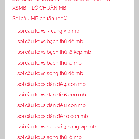
XSMB – LÔ CHUẨN MB
Soi cầu MB chuẩn 100%
soi cầu kqxs 3 càng víp mb
soi cầu kqxs bạch thủ đề mb
soi cầu kqxs bạch thủ lô kép mb
soi cầu kqxs bạch thủ lô mb
soi cầu kqxs song thủ đề mb
soi cầu kqxs dàn đề 4 con mb
soi cầu kqxs dàn đề 6 con mb
soi cầu kqxs dàn đề 8 con mb
soi cầu kqxs dàn đề 10 con mb
soi cầu kqxs cặp số 3 càng víp mb
soi cầu kqxs song thủ lô mb