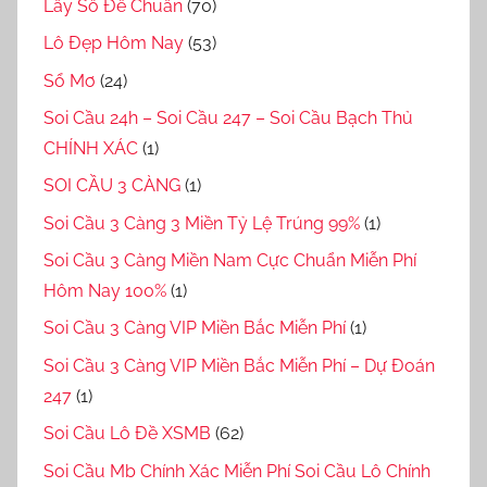
Lấy Số Đề Chuẩn
(70)
Lô Đẹp Hôm Nay
(53)
Sổ Mơ
(24)
Soi Cầu 24h – Soi Cầu 247 – Soi Cầu Bạch Thủ
CHÍNH XÁC
(1)
SOI CẦU 3 CÀNG
(1)
Soi Cầu 3 Càng 3 Miền Tỷ Lệ Trúng 99%
(1)
Soi Cầu 3 Càng Miền Nam Cực Chuẩn Miễn Phí
Hôm Nay 100%
(1)
Soi Cầu 3 Càng VIP Miền Bắc Miễn Phí
(1)
Soi Cầu 3 Càng VIP Miền Bắc Miễn Phí – Dự Đoán
247
(1)
Soi Cầu Lô Đề XSMB
(62)
Soi Cầu Mb Chính Xác Miễn Phí Soi Cầu Lô Chính