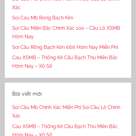
Xác
Soi Cau Mb Rong Bach Kim
Soi Cầu Miền Bắc Chính Xác 100 – Cầu Lô XSMB
Hôm Nay
Soi Cầu Rồng Bạch Kim 666 Hôm Nay Miễn Phí
Cau XSMB – Thống Kê Cầu Bạch Thủ Miền Bắc
Hôm Nay – Xổ Số
Bài viết mới
Soi Cầu Mb Chính Xác Miễn Phí Soi Cầu Lô Chính
Xác
Cau XSMB – Thống Kê Cầu Bạch Thủ Miền Bắc
Hôm Nay – Xổ Số