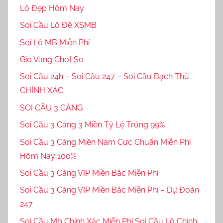
Lô Đẹp Hôm Nay
Soi Cầu Lô Đề XSMB
Soi Lô MB Miễn Phí
Gio Vang Chot So
Soi Cầu 24h – Soi Cầu 247 – Soi Cầu Bạch Thủ
CHÍNH XÁC
SOI CẦU 3 CÀNG
Soi Cầu 3 Càng 3 Miền Tỷ Lệ Trúng 99%
Soi Cầu 3 Càng Miền Nam Cực Chuẩn Miễn Phí
Hôm Nay 100%
Soi Cầu 3 Càng VIP Miền Bắc Miễn Phí
Soi Cầu 3 Càng VIP Miền Bắc Miễn Phí – Dự Đoán
247
Soi Cầu Mb Chính Xác Miễn Phí Soi Cầu Lô Chính