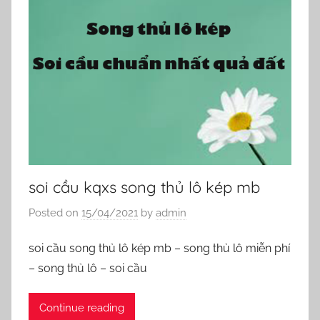
soi cầu kqxs song thủ lô kép mb
Posted on
15/04/2021
by
admin
soi cầu song thủ lô kép mb – song thủ lô miễn phí
– song thủ lô – soi cầu
Continue reading