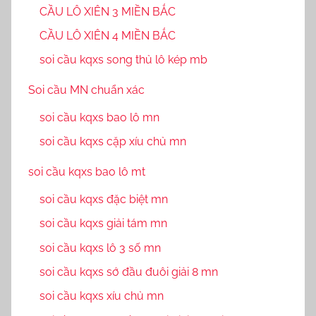
CẦU LÔ XIÊN 3 MIỀN BẮC
CẦU LÔ XIÊN 4 MIỀN BẮC
soi cầu kqxs song thủ lô kép mb
Soi cầu MN chuẩn xác
soi cầu kqxs bao lô mn
soi cầu kqxs cặp xíu chủ mn
soi cầu kqxs bao lô mt
soi cầu kqxs đặc biệt mn
soi cầu kqxs giải tám mn
soi cầu kqxs lô 3 số mn
soi cầu kqxs sớ đầu đuôi giải 8 mn
soi cầu kqxs xíu chủ mn