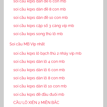
soi cầu kqxs dàn đề 6 con mb
soi cầu kqxs dàn đề 8 con mb
soi cầu kqxs dàn đề 10 con mb
soi cầu kqxs cặp số 3 càng víp mb
soi cầu kqxs song thủ lô mb
Soi cầu MB Víp nhất
soi cầu kqxs lô bạch thủ 2 nháy víp mb
soi cầu kqxs dàn lô 4 con mb
soi cầu kqxs dàn lô 6 con mb
soi cầu kqxs dàn lô 8 con mb
soi cầu kqxs dàn lô 10 con mb
soi cầu kqxs đề đầu đuôi mb
CẦU LÔ XIÊN 2 MIỀN BẮC