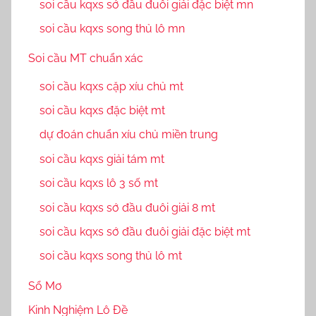
soi cầu kqxs sớ đầu đuôi giải đặc biệt mn
soi cầu kqxs song thủ lô mn
Soi cầu MT chuẩn xác
soi cầu kqxs cặp xíu chủ mt
soi cầu kqxs đặc biệt mt
dự đoán chuẩn xíu chủ miền trung
soi cầu kqxs giải tám mt
soi cầu kqxs lô 3 số mt
soi cầu kqxs sớ đầu đuôi giải 8 mt
soi cầu kqxs sớ đầu đuôi giải đặc biệt mt
soi cầu kqxs song thủ lô mt
Sổ Mơ
Kinh Nghiệm Lô Đề