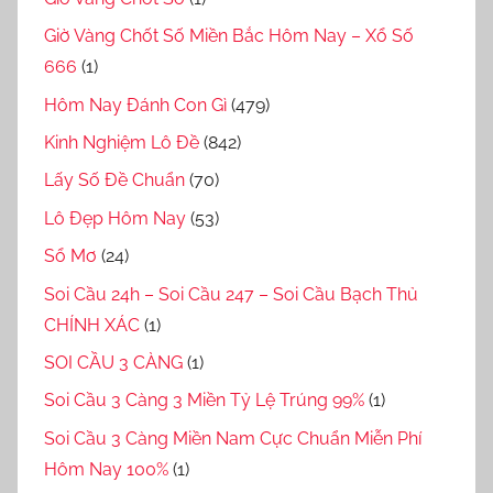
Giờ Vàng Chốt Số Miền Bắc Hôm Nay – Xổ Số
666
(1)
Hôm Nay Đánh Con Gì
(479)
Kinh Nghiệm Lô Đề
(842)
Lấy Số Đề Chuẩn
(70)
Lô Đẹp Hôm Nay
(53)
Sổ Mơ
(24)
Soi Cầu 24h – Soi Cầu 247 – Soi Cầu Bạch Thủ
CHÍNH XÁC
(1)
SOI CẦU 3 CÀNG
(1)
Soi Cầu 3 Càng 3 Miền Tỷ Lệ Trúng 99%
(1)
Soi Cầu 3 Càng Miền Nam Cực Chuẩn Miễn Phí
Hôm Nay 100%
(1)