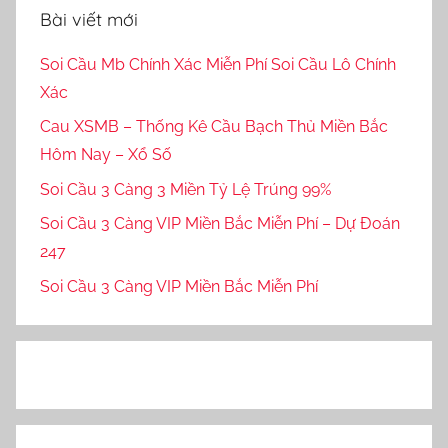
Bài viết mới
Soi Cầu Mb Chính Xác Miễn Phí Soi Cầu Lô Chính
Xác
Cau XSMB – Thống Kê Cầu Bạch Thủ Miền Bắc
Hôm Nay – Xổ Số
Soi Cầu 3 Càng 3 Miền Tỷ Lệ Trúng 99%
Soi Cầu 3 Càng VIP Miền Bắc Miễn Phí – Dự Đoán
247
Soi Cầu 3 Càng VIP Miền Bắc Miễn Phí