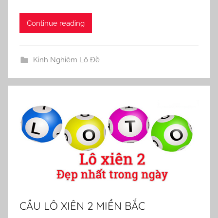
Continue reading
Kinh Nghiệm Lô Đề
CẦU LÔ XIÊN 2 MIỀN BẮC