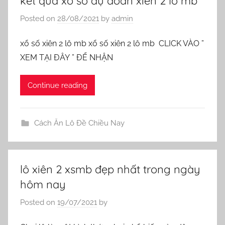
kết quả xổ số dự đoán xiên 2 lô mb
Posted on
28/08/2021
by
admin
xổ số xiên 2 lô mb xổ số xiên 2 lô mb CLICK VÀO ”
XEM TẠI ĐÂY ” ĐỂ NHẬN
Continue reading
Cách Ăn Lô Đề Chiều Nay
lô xiên 2 xsmb đẹp nhất trong ngày
hôm nay
Posted on
19/07/2021
by