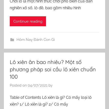
Chơi lô là một hình thức chơi phổ biến của dân
nghiền xổ số, lô đề, bao gồm nhiều hình
Continue reading
Hôm Nay Đánh Con Gì
Lô xiên ăn bao nhiêu? Một số
phương pháp soi cầu lô xiên chuẩn
100
Posted on
04/07/2021
by
Table of Contents Lô xiên là gì? Có mấy loại lô
xiên? 1/ Lô xiên là gì? 2/ Có mấy