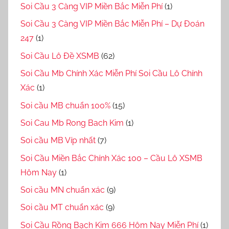
Soi Cầu 3 Càng VIP Miền Bắc Miễn Phí
(1)
Soi Cầu 3 Càng VIP Miền Bắc Miễn Phí – Dự Đoán
247
(1)
Soi Cầu Lô Đề XSMB
(62)
Soi Cầu Mb Chính Xác Miễn Phí Soi Cầu Lô Chính
Xác
(1)
Soi cầu MB chuẩn 100%
(15)
Soi Cau Mb Rong Bach Kim
(1)
Soi cầu MB Víp nhất
(7)
Soi Cầu Miền Bắc Chính Xác 100 – Cầu Lô XSMB
Hôm Nay
(1)
Soi cầu MN chuẩn xác
(9)
Soi cầu MT chuẩn xác
(9)
Soi Cầu Rồng Bạch Kim 666 Hôm Nay Miễn Phí
(1)