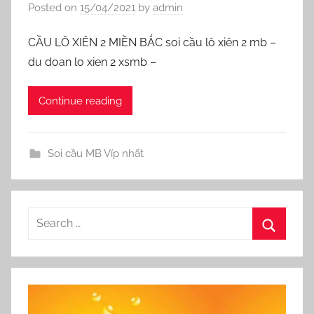
Posted on
15/04/2021
by
admin
CẦU LÔ XIÊN 2 MIỀN BẮC soi cầu lô xiên 2 mb –
du doan lo xien 2 xsmb –
Continue reading
Soi cầu MB Víp nhất