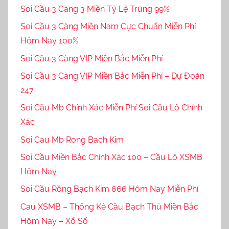
Soi Cầu 3 Càng 3 Miền Tỷ Lệ Trúng 99%
Soi Cầu 3 Càng Miền Nam Cực Chuẩn Miễn Phí
Hôm Nay 100%
Soi Cầu 3 Càng VIP Miền Bắc Miễn Phí
Soi Cầu 3 Càng VIP Miền Bắc Miễn Phí – Dự Đoán
247
Soi Cầu Mb Chính Xác Miễn Phí Soi Cầu Lô Chính
Xác
Soi Cau Mb Rong Bach Kim
Soi Cầu Miền Bắc Chính Xác 100 – Cầu Lô XSMB
Hôm Nay
Soi Cầu Rồng Bạch Kim 666 Hôm Nay Miễn Phí
Cau XSMB – Thống Kê Cầu Bạch Thủ Miền Bắc
Hôm Nay – Xổ Số