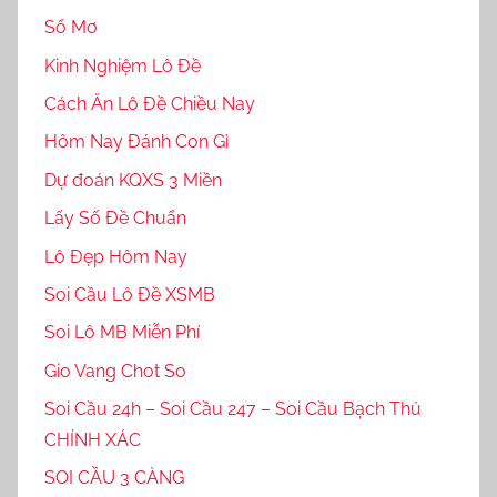
Sổ Mơ
Kinh Nghiệm Lô Đề
Cách Ăn Lô Đề Chiều Nay
Hôm Nay Đánh Con Gì
Dự đoán KQXS 3 Miền
Lấy Số Đề Chuẩn
Lô Đẹp Hôm Nay
Soi Cầu Lô Đề XSMB
Soi Lô MB Miễn Phí
Gio Vang Chot So
Soi Cầu 24h – Soi Cầu 247 – Soi Cầu Bạch Thủ
CHÍNH XÁC
SOI CẦU 3 CÀNG