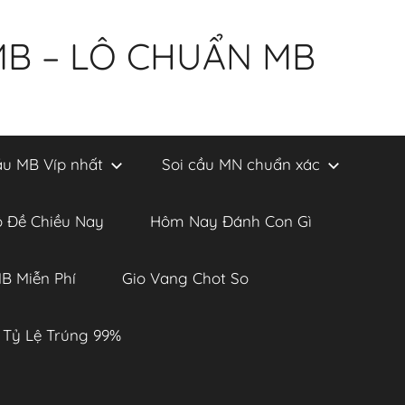
SMB – LÔ CHUẨN MB
ầu MB Víp nhất
Soi cầu MN chuẩn xác
ô Đề Chiều Nay
Hôm Nay Đánh Con Gì
MB Miễn Phí
Gio Vang Chot So
 Tỷ Lệ Trúng 99%