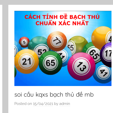
soi cầu kqxs bạch thủ đề mb
Posted on
15/04/2021
by
admin