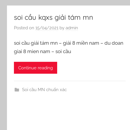
soi cầu kqxs giải tám mn
Posted on
15/04/2021
by
admin
soi cầu giải tám mn – giải 8 miền nam – du doan
giai 8 mien nam – soi cầu
Continue reading
Soi cầu MN chuẩn xác