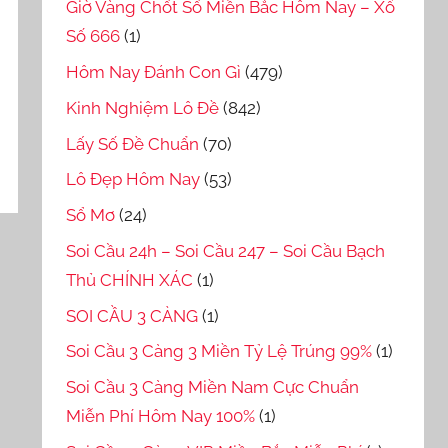
Giờ Vàng Chốt Số Miền Bắc Hôm Nay – Xổ
Số 666
(1)
Hôm Nay Đánh Con Gì
(479)
Kinh Nghiệm Lô Đề
(842)
Lấy Số Đề Chuẩn
(70)
Lô Đẹp Hôm Nay
(53)
Sổ Mơ
(24)
Soi Cầu 24h – Soi Cầu 247 – Soi Cầu Bạch
Thủ CHÍNH XÁC
(1)
SOI CẦU 3 CÀNG
(1)
Soi Cầu 3 Càng 3 Miền Tỷ Lệ Trúng 99%
(1)
Soi Cầu 3 Càng Miền Nam Cực Chuẩn
Miễn Phí Hôm Nay 100%
(1)