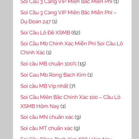
Soi Cầu 3 Càng VIP Miền Bắc Miễn Phí
(1)
Soi Cầu 3 Càng VIP Miền Bắc Miễn Phí –
Dự Đoán 247
(1)
Soi Cầu Lô Đề XSMB
(62)
Soi Cầu Mb Chính Xác Miễn Phí Soi Cầu Lô
Chính Xác
(1)
Soi cầu MB chuẩn 100%
(15)
Soi Cau Mb Rong Bach Kim
(1)
Soi cầu MB Víp nhất
(7)
Soi Cầu Miền Bắc Chính Xác 100 – Cầu Lô
XSMB Hôm Nay
(1)
Soi cầu MN chuẩn xác
(9)
Soi cầu MT chuẩn xác
(9)