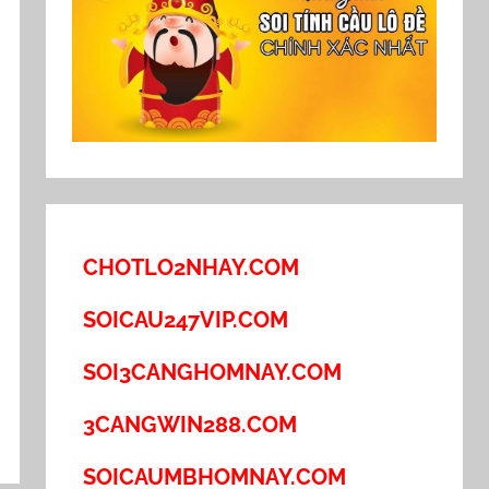
CHOTLO2NHAY.COM
SOICAU247VIP.COM
SOI3CANGHOMNAY.COM
3CANGWIN288.COM
SOICAUMBHOMNAY.COM