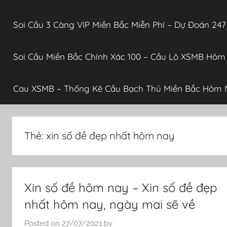
Soi Cầu 3 Càng VIP Miền Bắc Miễn Phí – Dự Đoán 247
Soi Cầu Miền Bắc Chính Xác 100 – Cầu Lô XSMB Hôm
Cau XSMB – Thống Kê Cầu Bạch Thủ Miền Bắc Hôm 
Thẻ:
xin số đề đẹp nhất hôm nay
Xin số đề hôm nay – Xin số đề đẹp
nhất hôm nay, ngày mai sẽ về
Posted on
27/07/2021
by