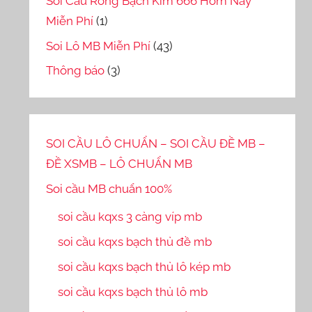
Soi Cầu Rồng Bạch Kim 666 Hôm Nay
Miễn Phí
(1)
Soi Lô MB Miễn Phí
(43)
Thông báo
(3)
SOI CẦU LÔ CHUẨN – SOI CẦU ĐỀ MB –
ĐỀ XSMB – LÔ CHUẨN MB
Soi cầu MB chuẩn 100%
soi cầu kqxs 3 càng víp mb
soi cầu kqxs bạch thủ đề mb
soi cầu kqxs bạch thủ lô kép mb
soi cầu kqxs bạch thủ lô mb