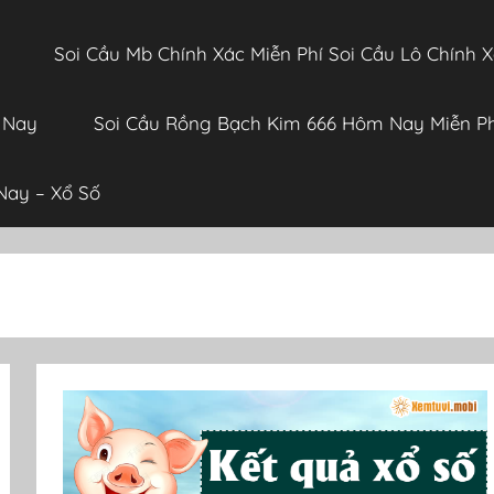
Soi Cầu Mb Chính Xác Miễn Phí Soi Cầu Lô Chính 
 Nay
Soi Cầu Rồng Bạch Kim 666 Hôm Nay Miễn Ph
Nay – Xổ Số