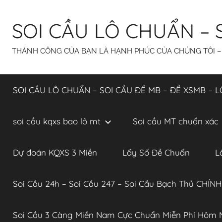
Skip
to
SOI CẦU LÔ CHUẨN – 
content
THÀNH CÔNG CỦA BẠN LÀ HẠNH PHÚC CỦA CHÚNG TÔI – D
SOI CẦU LÔ CHUẨN – SOI CẦU ĐỀ MB – ĐỀ XSMB – 
soi cầu kqxs bao lô mt
Soi cầu MT chuẩn xác
Dự đoán KQXS 3 Miền
Lấy Số Đề Chuẩn
L
Soi Cầu 24h – Soi Cầu 247 – Soi Cầu Bạch Thủ CHÍN
Soi Cầu 3 Càng Miền Nam Cực Chuẩn Miễn Phí Hôm 