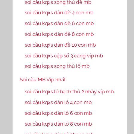
soi cầu kqxs song thủ đề mb
soi cầu kqxs dàn đề 4 con mb
soi cầu kqxs dàn đề 6 con mb
soi cầu kqxs dàn đề 8 con mb
soi cầu kqxs dàn đề 10 con mb
soi cầu kqxs cặp số 3 càng víp mb
soi cầu kqxs song thủ lô mb
Soi cầu MB Víp nhất
soi cầu kqxs lô bạch thủ 2 nháy víp mb
soi cầu kqxs dàn lô 4 con mb
soi cầu kqxs dàn lô 6 con mb
soi cầu kqxs dàn lô 8 con mb