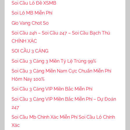
Soi Cầu Lô Đề XSMB
Soi Lô MB Miễn Phí
Gio Vang Chot So
Soi Cầu 24h – Soi Cầu 247 – Soi Cầu Bạch Thủ
CHÍNH XÁC
SOI CẦU 3 CÀNG
Soi Cầu 3 Càng 3 Miền Tỷ Lệ Trúng 99%
Soi Cầu 3 Càng Miền Nam Cực Chuẩn Miễn Phí
Hôm Nay 100%
Soi Cầu 3 Càng VIP Miền Bắc Miễn Phí
Soi Cầu 3 Càng VIP Miền Bắc Miễn Phí – Dự Đoán
247
Soi Cầu Mb Chính Xác Miễn Phí Soi Cầu Lô Chính
Xác