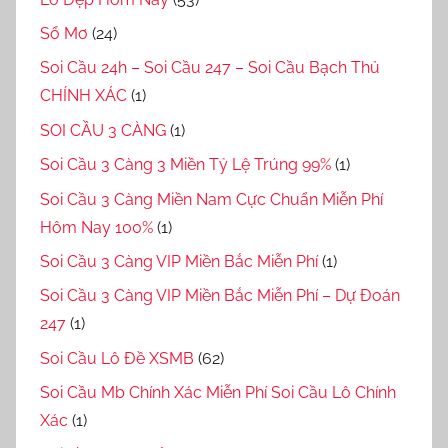
Sổ Mơ
(24)
Soi Cầu 24h – Soi Cầu 247 – Soi Cầu Bạch Thủ
CHÍNH XÁC
(1)
SOI CẦU 3 CÀNG
(1)
Soi Cầu 3 Càng 3 Miền Tỷ Lệ Trúng 99%
(1)
Soi Cầu 3 Càng Miền Nam Cực Chuẩn Miễn Phí
Hôm Nay 100%
(1)
Soi Cầu 3 Càng VIP Miền Bắc Miễn Phí
(1)
Soi Cầu 3 Càng VIP Miền Bắc Miễn Phí – Dự Đoán
247
(1)
Soi Cầu Lô Đề XSMB
(62)
Soi Cầu Mb Chính Xác Miễn Phí Soi Cầu Lô Chính
Xác
(1)