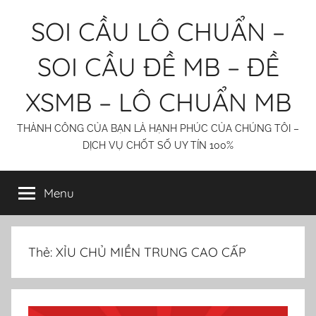
Skip
SOI CẦU LÔ CHUẨN –
to
content
SOI CẦU ĐỀ MB – ĐỀ
XSMB – LÔ CHUẨN MB
THÀNH CÔNG CỦA BẠN LÀ HẠNH PHÚC CỦA CHÚNG TÔI –
DỊCH VỤ CHỐT SỐ UY TÍN 100%
Menu
Thẻ:
XỈU CHỦ MIỀN TRUNG CAO CẤP