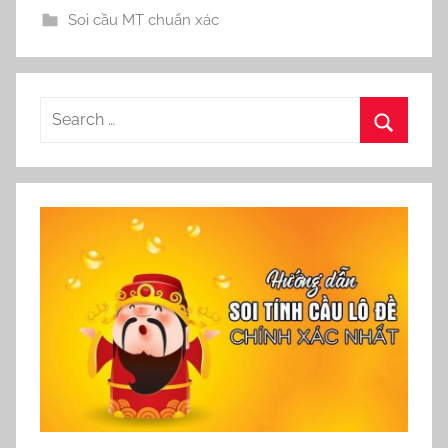
Soi cầu MT chuẩn xác