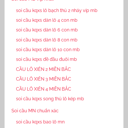
soi cầu kqxs lô bạch thủ 2 nháy víp mb
soi cầu kqxs dàn lô 4 con mb
soi cầu kqxs dàn lô 6 con mb
soi cầu kqxs dàn lô 8 con mb
soi cầu kqxs dàn lô 10 con mb
soi cầu kqxs đề đầu đuôi mb
CẦU LÔ XIÊN 2 MIỀN BẮC
CẦU LÔ XIÊN 3 MIỀN BẮC
CẦU LÔ XIÊN 4 MIỀN BẮC
soi cầu kqxs song thủ lô kép mb
Soi cầu MN chuẩn xác
soi cầu kqxs bao lô mn