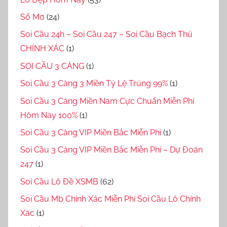
Sổ Mơ
(24)
Soi Cầu 24h – Soi Cầu 247 – Soi Cầu Bạch Thủ
CHÍNH XÁC
(1)
SOI CẦU 3 CÀNG
(1)
Soi Cầu 3 Càng 3 Miền Tỷ Lệ Trúng 99%
(1)
Soi Cầu 3 Càng Miền Nam Cực Chuẩn Miễn Phí
Hôm Nay 100%
(1)
Soi Cầu 3 Càng VIP Miền Bắc Miễn Phí
(1)
Soi Cầu 3 Càng VIP Miền Bắc Miễn Phí – Dự Đoán
247
(1)
Soi Cầu Lô Đề XSMB
(62)
Soi Cầu Mb Chính Xác Miễn Phí Soi Cầu Lô Chính
Xác
(1)