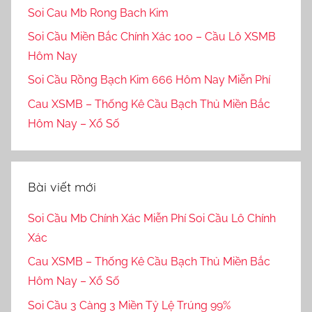
Soi Cau Mb Rong Bach Kim
Soi Cầu Miền Bắc Chính Xác 100 – Cầu Lô XSMB
Hôm Nay
Soi Cầu Rồng Bạch Kim 666 Hôm Nay Miễn Phí
Cau XSMB – Thống Kê Cầu Bạch Thủ Miền Bắc
Hôm Nay – Xổ Số
Bài viết mới
Soi Cầu Mb Chính Xác Miễn Phí Soi Cầu Lô Chính
Xác
Cau XSMB – Thống Kê Cầu Bạch Thủ Miền Bắc
Hôm Nay – Xổ Số
Soi Cầu 3 Càng 3 Miền Tỷ Lệ Trúng 99%