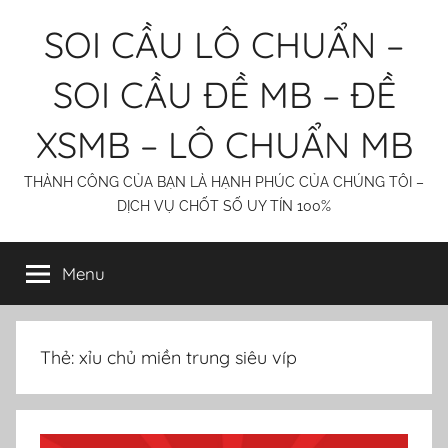
Skip
SOI CẦU LÔ CHUẨN –
to
content
SOI CẦU ĐỀ MB – ĐỀ
XSMB – LÔ CHUẨN MB
THÀNH CÔNG CỦA BẠN LÀ HẠNH PHÚC CỦA CHÚNG TÔI –
DỊCH VỤ CHỐT SỐ UY TÍN 100%
Menu
Thẻ:
xỉu chủ miền trung siêu víp