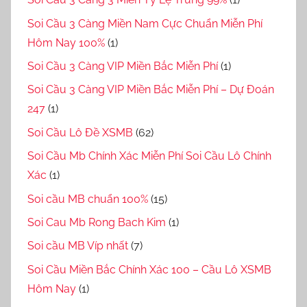
Soi Cầu 3 Càng Miền Nam Cực Chuẩn Miễn Phí
Hôm Nay 100%
(1)
Soi Cầu 3 Càng VIP Miền Bắc Miễn Phí
(1)
Soi Cầu 3 Càng VIP Miền Bắc Miễn Phí – Dự Đoán
247
(1)
Soi Cầu Lô Đề XSMB
(62)
Soi Cầu Mb Chính Xác Miễn Phí Soi Cầu Lô Chính
Xác
(1)
Soi cầu MB chuẩn 100%
(15)
Soi Cau Mb Rong Bach Kim
(1)
Soi cầu MB Víp nhất
(7)
Soi Cầu Miền Bắc Chính Xác 100 – Cầu Lô XSMB
Hôm Nay
(1)