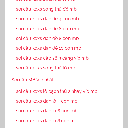
soi cầu kqxs song thủ đề mb
soi cầu kqxs dàn đề 4 con mb
soi cầu kqxs dàn đề 6 con mb
soi cầu kqxs dàn đề 8 con mb
soi cầu kqxs dàn đề 10 con mb
soi cầu kqxs cặp số 3 càng víp mb
soi cầu kqxs song thủ lô mb
Soi cầu MB Víp nhất
soi cầu kqxs lô bạch thủ 2 nháy víp mb
soi cầu kqxs dàn lô 4 con mb
soi cầu kqxs dàn lô 6 con mb
soi cầu kqxs dàn lô 8 con mb