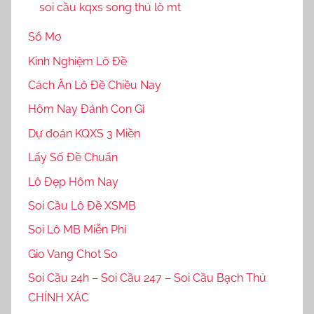
soi cầu kqxs song thủ lô mt
Sổ Mơ
Kinh Nghiệm Lô Đề
Cách Ăn Lô Đề Chiều Nay
Hôm Nay Đánh Con Gì
Dự đoán KQXS 3 Miền
Lấy Số Đề Chuẩn
Lô Đẹp Hôm Nay
Soi Cầu Lô Đề XSMB
Soi Lô MB Miễn Phí
Gio Vang Chot So
Soi Cầu 24h – Soi Cầu 247 – Soi Cầu Bạch Thủ
CHÍNH XÁC