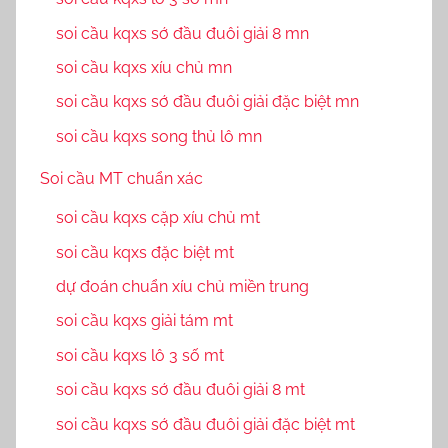
soi cầu kqxs sớ đầu đuôi giải 8 mn
soi cầu kqxs xíu chủ mn
soi cầu kqxs sớ đầu đuôi giải đặc biệt mn
soi cầu kqxs song thủ lô mn
Soi cầu MT chuẩn xác
soi cầu kqxs cặp xíu chủ mt
soi cầu kqxs đặc biệt mt
dự đoán chuẩn xíu chủ miền trung
soi cầu kqxs giải tám mt
soi cầu kqxs lô 3 số mt
soi cầu kqxs sớ đầu đuôi giải 8 mt
soi cầu kqxs sớ đầu đuôi giải đặc biệt mt