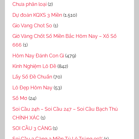
Chưa phân loại
(2)
Dự đoán KQXS 3 Miền
(1.510)
Gio Vang Chot So
(1)
Giờ Vàng Chốt Số Miền Bắc Hôm Nay – Xổ Số
666
(1)
Hôm Nay Đánh Con Gì
(479)
Kinh Nghiệm Lô Đề
(842)
Lấy Số Đề Chuẩn
(70)
Lô Đẹp Hôm Nay
(53)
Sổ Mơ
(24)
Soi Cầu 24h – Soi Cầu 247 – Soi Cầu Bạch Thủ
CHÍNH XÁC
(1)
SOI CẦU 3 CÀNG
(1)
Soi Cầu 3 Càng 3 Miền Tỷ Lệ Trúng 99%
(1)