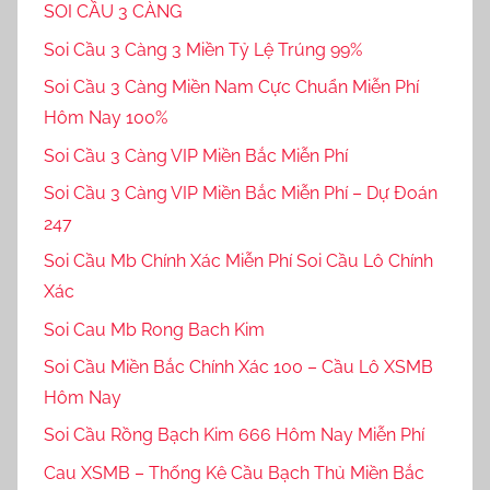
SOI CẦU 3 CÀNG
Soi Cầu 3 Càng 3 Miền Tỷ Lệ Trúng 99%
Soi Cầu 3 Càng Miền Nam Cực Chuẩn Miễn Phí
Hôm Nay 100%
Soi Cầu 3 Càng VIP Miền Bắc Miễn Phí
Soi Cầu 3 Càng VIP Miền Bắc Miễn Phí – Dự Đoán
247
Soi Cầu Mb Chính Xác Miễn Phí Soi Cầu Lô Chính
Xác
Soi Cau Mb Rong Bach Kim
Soi Cầu Miền Bắc Chính Xác 100 – Cầu Lô XSMB
Hôm Nay
Soi Cầu Rồng Bạch Kim 666 Hôm Nay Miễn Phí
Cau XSMB – Thống Kê Cầu Bạch Thủ Miền Bắc