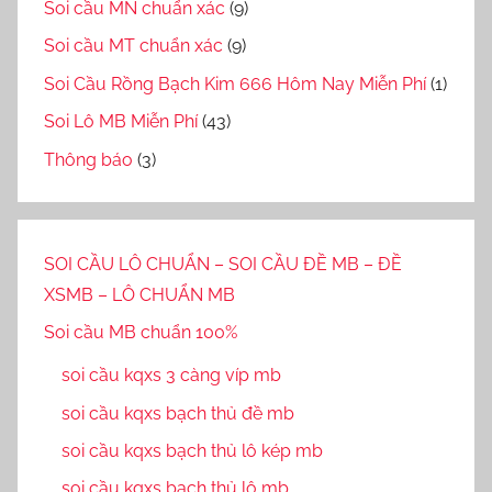
Soi cầu MN chuẩn xác
(9)
Soi cầu MT chuẩn xác
(9)
Soi Cầu Rồng Bạch Kim 666 Hôm Nay Miễn Phí
(1)
Soi Lô MB Miễn Phí
(43)
Thông báo
(3)
SOI CẦU LÔ CHUẨN – SOI CẦU ĐỀ MB – ĐỀ
XSMB – LÔ CHUẨN MB
Soi cầu MB chuẩn 100%
soi cầu kqxs 3 càng víp mb
soi cầu kqxs bạch thủ đề mb
soi cầu kqxs bạch thủ lô kép mb
soi cầu kqxs bạch thủ lô mb