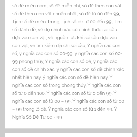
số đề miền nam
,
số đề miễn phí
,
số đề theo con vật
,
số đề theo con vật chuẩn nhất
,
số đề từ 00 đến 99
,
Tịch số đề miền Trung
,
Tịch số de từ 00 đến 99
,
Tìm
số đánh đề
,
về độ chính xác của hình thức soi cầu
dựa vào con vật
,
về nguồn lực khi soi cầu dựa vào
con vật
,
về tìm kiếm địa chỉ soi cầu
,
Ý nghĩa các con
số
,
ý nghĩa các con số 00-99
,
ý nghĩa các con số 00-
99 phong thủy
,
Ý nghĩa các con số đề
,
ý nghĩa các
con số đề chính xác
,
ý nghĩa các con số đề chính xác
nhất hiện nay
,
ý nghĩa các con số đề hiện nay
,
Ý
nghĩa các con số trong phong thủy
,
Ý nghĩa các con
số từ 0 đến 100
,
Ý nghĩa các con số từ 0 đến 99
,
Ý
nghĩa các con số từ 00 – 99
,
Ý nghĩa các con số từ 00
– 99 trong lô đề
,
Ý nghĩa các con số từ 1 đến 99
,
Ý
Nghĩa Số Đề Từ 00 - 99