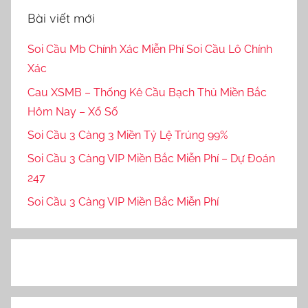
Bài viết mới
Soi Cầu Mb Chính Xác Miễn Phí Soi Cầu Lô Chính
Xác
Cau XSMB – Thống Kê Cầu Bạch Thủ Miền Bắc
Hôm Nay – Xổ Số
Soi Cầu 3 Càng 3 Miền Tỷ Lệ Trúng 99%
Soi Cầu 3 Càng VIP Miền Bắc Miễn Phí – Dự Đoán
247
Soi Cầu 3 Càng VIP Miền Bắc Miễn Phí