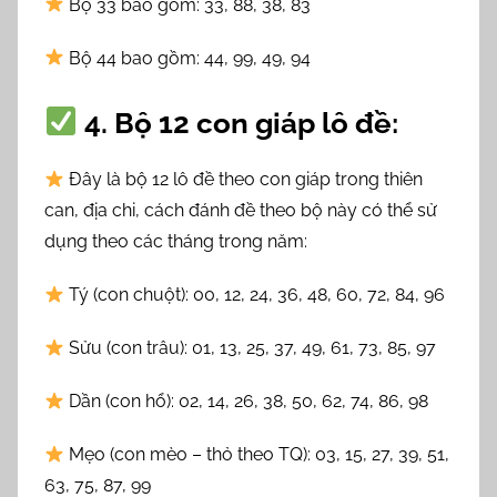
Bộ 33 bao gồm: 33, 88, 38, 83
Bộ 44 bao gồm: 44, 99, 49, 94
4. Bộ 12 con giáp lô đề:
Đây là bộ 12 lô đề theo con giáp trong thiên
can, địa chi, cách đánh đề theo bộ này có thể sử
dụng theo các tháng trong năm:
Tý (con chuột): 00, 12, 24, 36, 48, 60, 72, 84, 96
Sửu (con trâu): 01, 13, 25, 37, 49, 61, 73, 85, 97
Dần (con hổ): 02, 14, 26, 38, 50, 62, 74, 86, 98
Mẹo (con mèo – thỏ theo TQ): 03, 15, 27, 39, 51,
63, 75, 87, 99