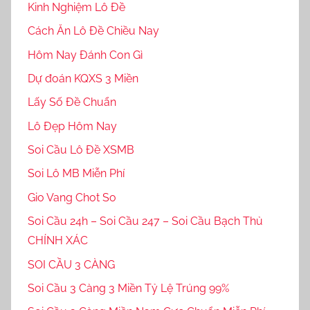
Kinh Nghiệm Lô Đề
Cách Ăn Lô Đề Chiều Nay
Hôm Nay Đánh Con Gì
Dự đoán KQXS 3 Miền
Lấy Số Đề Chuẩn
Lô Đẹp Hôm Nay
Soi Cầu Lô Đề XSMB
Soi Lô MB Miễn Phí
Gio Vang Chot So
Soi Cầu 24h – Soi Cầu 247 – Soi Cầu Bạch Thủ
CHÍNH XÁC
SOI CẦU 3 CÀNG
Soi Cầu 3 Càng 3 Miền Tỷ Lệ Trúng 99%