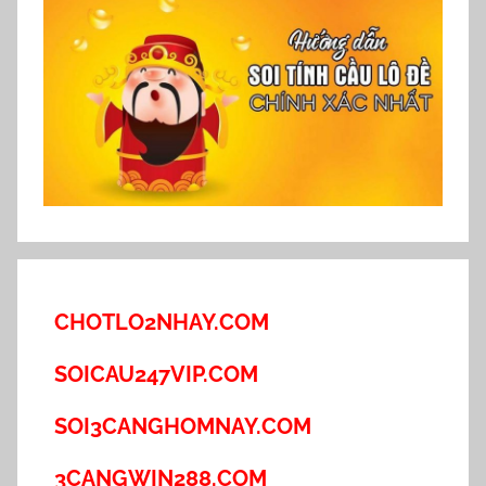
CHOTLO2NHAY.COM
SOICAU247VIP.COM
SOI3CANGHOMNAY.COM
3CANGWIN288.COM