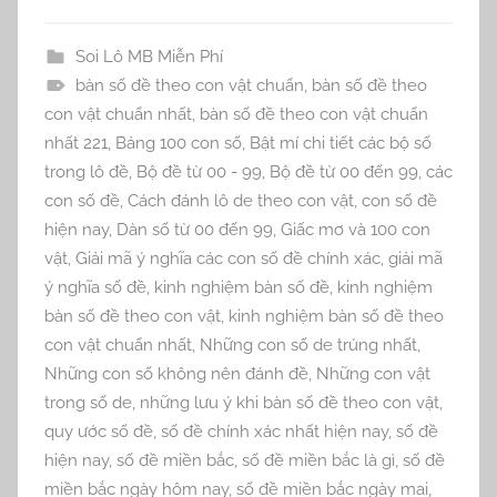
Soi Lô MB Miễn Phí
bàn số đề theo con vật chuẩn
,
bàn số đề theo
con vật chuẩn nhất
,
bàn số đề theo con vật chuẩn
nhất 221
,
Bảng 100 con số
,
Bật mí chi tiết các bộ số
trong lô đề
,
Bộ đề từ 00 - 99
,
Bộ đề từ 00 đến 99
,
các
con số đề
,
Cách đánh lô de theo con vật
,
con số đề
hiện nay
,
Dàn số từ 00 đến 99
,
Giấc mơ và 100 con
vật
,
Giải mã ý nghĩa các con số đề chính xác
,
giải mã
ý nghĩa số đề
,
kinh nghiệm bàn số đề
,
kinh nghiệm
bàn số đề theo con vật
,
kinh nghiệm bàn số đề theo
con vật chuẩn nhất
,
Những con số de trúng nhất
,
Những con số không nên đánh đề
,
Những con vật
trong số de
,
những lưu ý khi bàn số đề theo con vật
,
quy ước số đề
,
số đề chính xác nhất hiện nay
,
số đề
hiện nay
,
số đề miền bắc
,
số đề miền bắc là gì
,
số đề
miền bắc ngày hôm nay
,
số đề miền bắc ngày mai
,