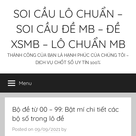
Skip
SOI CẦU LÔ CHUẨN –
to
content
SOI CẦU ĐỀ MB – ĐỀ
XSMB – LÔ CHUẨN MB
THÀNH CÔNG CỦA BẠN LÀ HẠNH PHÚC CỦA CHÚNG TÔI –
DỊCH VỤ CHỐT SỐ UY TÍN 100%
Menu
Bộ đề từ 00 – 99: Bật mí chi tiết các
bộ số trong lô đề
Posted on
09/09/2021
by