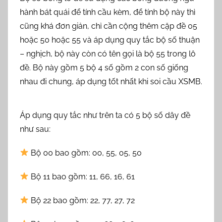
hành bát quái để tính cầu kèm, để tính bộ này thì
cũng khá đơn giản, chỉ cần cộng thêm cặp đề 05
hoặc 50 hoặc 55 và áp dụng quy tắc bộ số thuận
– nghịch, bộ này còn có tên gọi là bộ 55 trong lô
đề. Bộ này gồm 5 bộ 4 số gồm 2 con số giống
nhau đi chung, áp dụng tốt nhất khi soi cầu XSMB.
Áp dụng quy tắc như trên ta có 5 bộ số dây đề
như sau:
Bộ 00 bao gồm: 00, 55, 05, 50
Bộ 11 bao gồm: 11, 66, 16, 61
Bộ 22 bao gồm: 22, 77, 27, 72