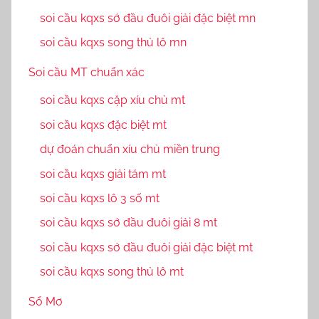
soi cầu kqxs sớ đầu đuôi giải đặc biệt mn
soi cầu kqxs song thủ lô mn
Soi cầu MT chuẩn xác
soi cầu kqxs cặp xíu chủ mt
soi cầu kqxs đặc biệt mt
dự đoán chuẩn xíu chủ miền trung
soi cầu kqxs giải tám mt
soi cầu kqxs lô 3 số mt
soi cầu kqxs sớ đầu đuôi giải 8 mt
soi cầu kqxs sớ đầu đuôi giải đặc biệt mt
soi cầu kqxs song thủ lô mt
Sổ Mơ