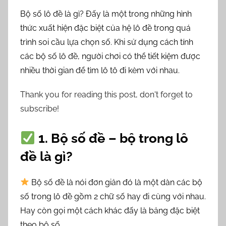
Bộ số lô đề là gì? Đấy là một trong những hình
thức xuất hiện đặc biệt của hệ lô đề trong quá
trình soi cầu lựa chọn số. Khi sử dụng cách tính
các bộ số lô đề, người chơi có thể tiết kiệm được
nhiều thời gian để tìm lô tô đi kèm với nhau.
Thank you for reading this post, don't forget to
subscribe!
1. Bộ số đề – bộ trong lô
đề là gì?
Bộ số đề là nói đơn giản đó là một dàn các bộ
số trong lô đề gồm 2 chữ số hay đi cùng với nhau.
Hay còn gọi một cách khác đấy là bảng đặc biệt
theo bộ số