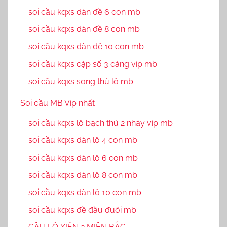
soi cầu kqxs dàn đề 6 con mb
soi cầu kqxs dàn đề 8 con mb
soi cầu kqxs dàn đề 10 con mb
soi cầu kqxs cặp số 3 càng víp mb
soi cầu kqxs song thủ lô mb
Soi cầu MB Víp nhất
soi cầu kqxs lô bạch thủ 2 nháy víp mb
soi cầu kqxs dàn lô 4 con mb
soi cầu kqxs dàn lô 6 con mb
soi cầu kqxs dàn lô 8 con mb
soi cầu kqxs dàn lô 10 con mb
soi cầu kqxs đề đầu đuôi mb