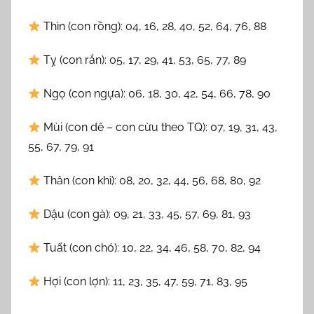
Thìn (con rồng): 04, 16, 28, 40, 52, 64, 76, 88
Tỵ (con rắn): 05, 17, 29, 41, 53, 65, 77, 89
Ngọ (con ngựa): 06, 18, 30, 42, 54, 66, 78, 90
Mùi (con dê – con cừu theo TQ): 07, 19, 31, 43,
55, 67, 79, 91
Thân (con khỉ): 08, 20, 32, 44, 56, 68, 80, 92
Dậu (con gà): 09, 21, 33, 45, 57, 69, 81, 93
Tuất (con chó): 10, 22, 34, 46, 58, 70, 82, 94
Hợi (con lợn): 11, 23, 35, 47, 59, 71, 83, 95