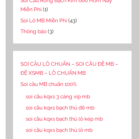
Soi Cầu Rồng Bạch Kim 666 Hôm Nay
Miễn Phí
(1)
Soi Lô MB Miễn Phí
(43)
Thông báo
(3)
SOI CẦU LÔ CHUẨN – SOI CẦU ĐỀ MB –
ĐỀ XSMB – LÔ CHUẨN MB
Soi cầu MB chuẩn 100%
soi cầu kqxs 3 càng víp mb
soi cầu kqxs bạch thủ đề mb
soi cầu kqxs bạch thủ lô kép mb
soi cầu kqxs bạch thủ lô mb