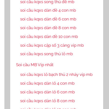
soi cầu kqxs song thủ đề mb
soi cầu kqxs dàn đề 4 con mb
soi cầu kqxs dàn đề 6 con mb
soi cầu kqxs dàn đề 8 con mb
soi cầu kqxs dàn đề 10 con mb
soi cầu kqxs cặp số 3 càng víp mb
soi cầu kqxs song thủ lô mb
Soi cầu MB Víp nhất
soi cầu kqxs lô bạch thủ 2 nháy víp mb
soi cầu kqxs dàn lô 4 con mb
soi cầu kqxs dàn lô 6 con mb
soi cầu kqxs dàn lô 8 con mb