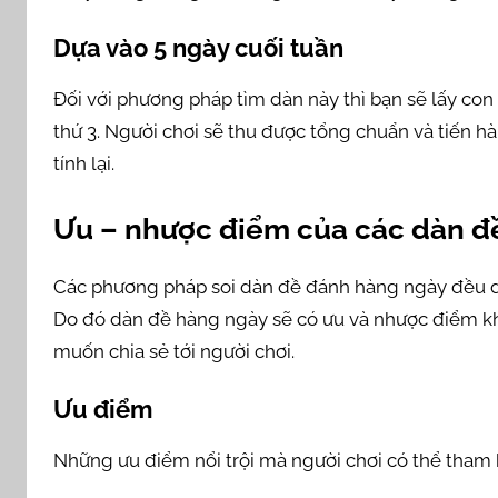
Dựa vào 5 ngày cuối tuần
Đối với phương pháp tìm dàn này thì bạn sẽ lấy con 
thứ 3. Người chơi sẽ thu được tổng chuẩn và tiến h
tính lại.
Ưu – nhược điểm của các dàn đ
Các phương pháp soi dàn đề đánh hàng ngày đều dựa
Do đó dàn đề hàng ngày sẽ có ưu và nhược điểm kh
muốn chia sẻ tới người chơi.
Ưu điểm
Những ưu điểm nổi trội mà người chơi có thể tham 