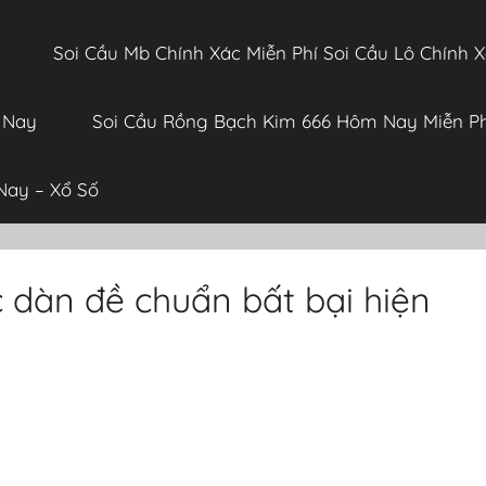
Soi Cầu Mb Chính Xác Miễn Phí Soi Cầu Lô Chính 
 Nay
Soi Cầu Rồng Bạch Kim 666 Hôm Nay Miễn Ph
Nay – Xổ Số
c dàn đề chuẩn bất bại hiện