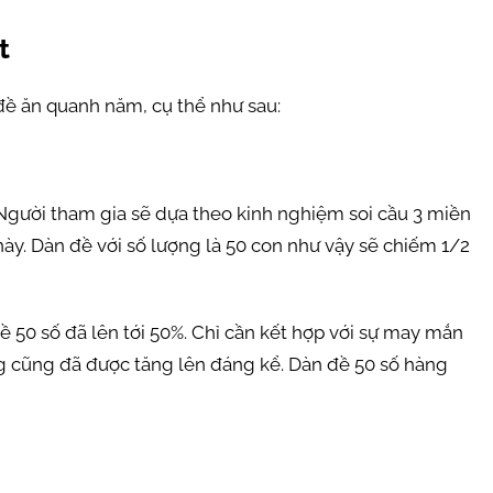
t
đề ăn quanh năm, cụ thể như sau:
 Người tham gia sẽ dựa theo kinh nghiệm soi cầu 3 miền
này. Dàn đề với số lượng là 50 con như vậy sẽ chiếm 1/2
ề 50 số đã lên tới 50%. Chỉ cần kết hợp với sự may mắn
ng cũng đã được tăng lên đáng kể. Dàn đề 50 số hàng