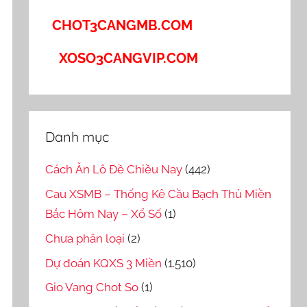
CHOT3CANGMB.COM
XOSO3CANGVIP.COM
Danh mục
Cách Ăn Lô Đề Chiều Nay
(442)
Cau XSMB – Thống Kê Cầu Bạch Thủ Miền
Bắc Hôm Nay – Xổ Số
(1)
Chưa phân loại
(2)
Dự đoán KQXS 3 Miền
(1.510)
Gio Vang Chot So
(1)