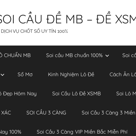
SOI CẦU ĐỀ MB – ĐỀ X
ỊCH VỤ CHỐT SỐ UY TÍN 100%
LÔ CHUẨN MB
Soi cầu MB chuẩn 100%
Soi c
Sổ Mơ
Kinh Nghiệm Lô Đề
Cách Ăn L
ô Đẹp Hôm Nay
Soi Cầu Lô Đề XSMB
Soi Lô 
H XÁC
SOI CẦU 3 CÀNG
Soi Cầu 3 Càng 3 Miền
Nay 100%
Soi Cầu 3 Càng VIP Miền Bắc Miễn Phí