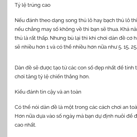
Tỷ lệ trúng cao
Nếu đánh theo dạng song thủ lô hay bạch thủ lô thì 
nếu chẳng may số không về thì bạn sẽ thua. Khả nă
thủ là rất thấp. Nhưng bù lại thì khi chơi dàn đề cơ
sẽ nhiều hơn 1 và có thể nhiều hơn nữa như 5, 15, 25,
Dàn đề sẽ được tạo từ các con số đẹp nhất để tính 
chơi tăng tỷ lệ chiến thắng hơn.
Kiểu đánh tin cậy và an toàn
Có thể nói dàn đề là một trong các cách chơi an to
Hơn nữa dựa vào số ngày mà bạn dự định nuôi để đ
cao nhất.