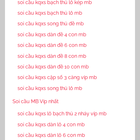
soi cầu kqxs bạch thủ lô kép mb
soi cầu kqxs bạch thủ lô mb
soi cầu kqxs song thủ đề mb
soi cầu kqxs dàn đề 4 con mb
soi cầu kqxs dàn đề 6 con mb
soi cầu kqxs dàn đề 8 con mb
soi cầu kqxs dàn đề 10 con mb
soi cầu kqxs cặp số 3 càng víp mb
soi cầu kqxs song thủ lô mb
Soi cầu MB Víp nhất
soi cầu kqxs lô bạch thủ 2 nháy víp mb
soi cầu kqxs dàn lô 4 con mb
soi cầu kqxs dàn lô 6 con mb