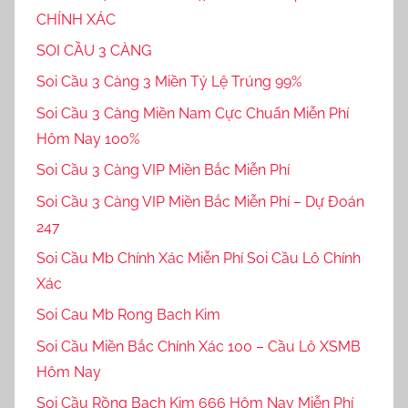
CHÍNH XÁC
SOI CẦU 3 CÀNG
Soi Cầu 3 Càng 3 Miền Tỷ Lệ Trúng 99%
Soi Cầu 3 Càng Miền Nam Cực Chuẩn Miễn Phí
Hôm Nay 100%
Soi Cầu 3 Càng VIP Miền Bắc Miễn Phí
Soi Cầu 3 Càng VIP Miền Bắc Miễn Phí – Dự Đoán
247
Soi Cầu Mb Chính Xác Miễn Phí Soi Cầu Lô Chính
Xác
Soi Cau Mb Rong Bach Kim
Soi Cầu Miền Bắc Chính Xác 100 – Cầu Lô XSMB
Hôm Nay
Soi Cầu Rồng Bạch Kim 666 Hôm Nay Miễn Phí