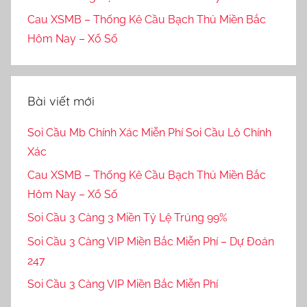
Cau XSMB – Thống Kê Cầu Bạch Thủ Miền Bắc
Hôm Nay – Xổ Số
Bài viết mới
Soi Cầu Mb Chính Xác Miễn Phí Soi Cầu Lô Chính
Xác
Cau XSMB – Thống Kê Cầu Bạch Thủ Miền Bắc
Hôm Nay – Xổ Số
Soi Cầu 3 Càng 3 Miền Tỷ Lệ Trúng 99%
Soi Cầu 3 Càng VIP Miền Bắc Miễn Phí – Dự Đoán
247
Soi Cầu 3 Càng VIP Miền Bắc Miễn Phí