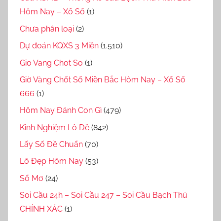
Hôm Nay – Xổ Số
(1)
Chưa phân loại
(2)
Dự đoán KQXS 3 Miền
(1.510)
Gio Vang Chot So
(1)
Giờ Vàng Chốt Số Miền Bắc Hôm Nay – Xổ Số
666
(1)
Hôm Nay Đánh Con Gì
(479)
Kinh Nghiệm Lô Đề
(842)
Lấy Số Đề Chuẩn
(70)
Lô Đẹp Hôm Nay
(53)
Sổ Mơ
(24)
Soi Cầu 24h – Soi Cầu 247 – Soi Cầu Bạch Thủ
CHÍNH XÁC
(1)