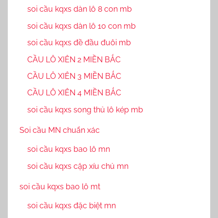
soi cầu kqxs dàn lô 8 con mb
soi cầu kqxs dàn lô 10 con mb
soi cầu kqxs đề đầu đuôi mb
CẦU LÔ XIÊN 2 MIỀN BẮC
CẦU LÔ XIÊN 3 MIỀN BẮC
CẦU LÔ XIÊN 4 MIỀN BẮC
soi cầu kqxs song thủ lô kép mb
Soi cầu MN chuẩn xác
soi cầu kqxs bao lô mn
soi cầu kqxs cặp xíu chủ mn
soi cầu kqxs bao lô mt
soi cầu kqxs đặc biệt mn