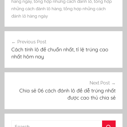
hàng ngày
,
tổng hợp những cách đánh lô
,
tổng hợp
những cách đánh lô hàng
,
tổng hợp những cách
đánh lô hàng ngày
Điều
Previous Post
hướng
Cách tính lô đề chuẩn nhất, tỉ lệ trúng cao
bài
nhất hôm nay
viết
Next Post
Chia sẻ 06 cách đánh lô đề dễ trúng nhất
được cao thủ chia sẻ