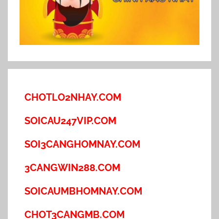
CHOTLO2NHAY.COM
SOICAU247VIP.COM
SOI3CANGHOMNAY.COM
3CANGWIN288.COM
SOICAUMBHOMNAY.COM
CHOT3CANGMB.COM