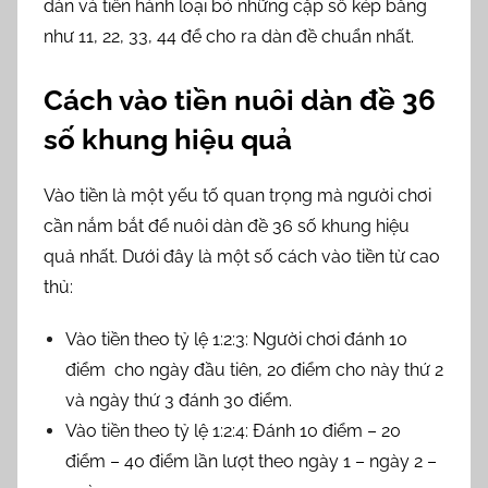
dàn và tiến hành loại bỏ những cặp số kép bằng
như 11, 22, 33, 44 để cho ra dàn đề chuẩn nhất.
Cách vào tiền nuôi dàn đề 36
số khung hiệu quả
Vào tiền là một yếu tố quan trọng mà người chơi
cần nắm bắt để nuôi dàn đề 36 số khung hiệu
quả nhất. Dưới đây là một số cách vào tiền từ cao
thủ:
Vào tiền theo tỷ lệ 1:2:3: Người chơi đánh 10
điểm cho ngày đầu tiên, 20 điểm cho này thứ 2
và ngày thứ 3 đánh 30 điểm.
Vào tiền theo tỷ lệ 1:2:4: Đánh 10 điểm – 20
điểm – 40 điểm lần lượt theo ngày 1 – ngày 2 –