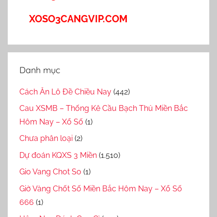
XOSO3CANGVIP.COM
Danh mục
Cách Ăn Lô Đề Chiều Nay
(442)
Cau XSMB – Thống Kê Cầu Bạch Thủ Miền Bắc
Hôm Nay – Xổ Số
(1)
Chưa phân loại
(2)
Dự đoán KQXS 3 Miền
(1.510)
Gio Vang Chot So
(1)
Giờ Vàng Chốt Số Miền Bắc Hôm Nay – Xổ Số
666
(1)