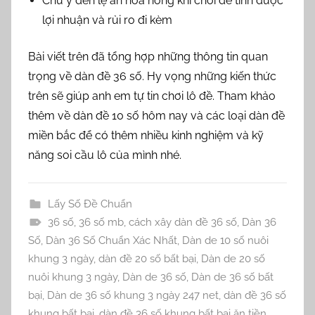
Chú ý đến lệ ăn hoa hồng khi chơi để tính được
lợi nhuận và rủi ro đi kèm
Bài viết trên đã tổng hợp những thông tin quan
trọng về dàn đề 36 số. Hy vọng những kiến thức
trên sẽ giúp anh em tự tin chơi lô đề. Tham khảo
thêm về dàn đề 10 số hôm nay
và các loại dàn đề
miền bắc để có thêm nhiều kinh nghiệm và kỹ
năng soi cầu lô của mình nhé.
Lấy Số Đề Chuẩn
36 số
,
36 số mb
,
cách xây dàn đề 36 số
,
Dàn 36
Số
,
Dàn 36 Số Chuẩn Xác Nhất
,
Dàn de 10 số nuôi
khung 3 ngày
,
dàn đề 20 số bất bại
,
Dàn de 20 số
nuôi khung 3 ngày
,
Dàn de 36 số
,
Dàn de 36 số bất
bại
,
Dàn de 36 số khung 3 ngày 247 net
,
dàn đề 36 số
khung bất bại
,
dàn đề 36 số khung bất bại ăn tiền
,