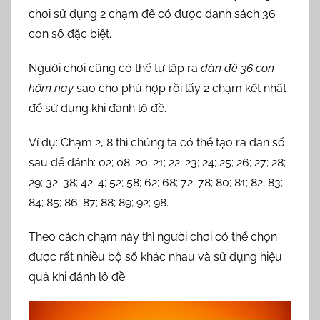
chơi sử dụng 2 chạm để có được danh sách 36
con số đặc biệt.
Người chơi cũng có thể tự lập ra
dàn đề 36 con
hôm nay
sao cho phù hợp rồi lấy 2 chạm kết nhất
để sử dụng khi đánh lô đề.
Ví dụ: Chạm 2, 8 thì chúng ta có thể tạo ra dàn số
sau để đánh: 02; 08; 20; 21; 22; 23; 24; 25; 26; 27; 28;
29; 32; 38; 42; 4; 52; 58; 62; 68; 72; 78; 80; 81; 82; 83;
84; 85; 86; 87; 88; 89; 92; 98.
Theo cách chạm này thì người chơi có thể chọn
được rất nhiều bộ số khác nhau và sử dụng hiệu
quả khi đánh lô đề.