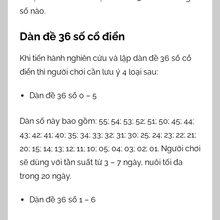
số nào.
Dàn đề 36 số cổ điển
Khi tiến hành nghiên cứu và lập dàn đề 36 số cổ
điển thì người chơi cần lưu ý 4 loại sau:
Dàn đề 36 số 0 – 5
Dàn số này bao gồm: 55; 54; 53; 52; 51; 50; 45; 44;
43; 42; 41; 40; 35; 34; 33; 32; 31; 30; 25; 24; 23; 22; 21;
20; 15; 14; 13; 12; 11; 10; 05; 04; 03; 02; 01. Người chơi
sẽ dùng với tần suất từ 3 – 7 ngày, nuôi tối đa
trong 20 ngày.
Dàn đề 36 số 1 – 6