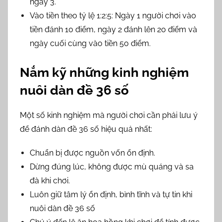
ngày 3.
Vào tiền theo tỷ lệ 1:2:5: Ngày 1 người chơi vào
tiền đánh 10 điểm, ngày 2 đánh lên 20 điểm và
ngày cuối cùng vào tiền 50 điểm.
Nắm kỹ những kinh nghiệm
nuôi dàn đề 36 số
Một số kinh nghiệm mà người chơi cần phải lưu ý
để đánh dàn đề 36 số hiệu quả nhất:
Chuẩn bị được nguồn vốn ổn định.
Dừng đúng lúc, không được mù quáng và sa
đà khi chơi.
Luôn giữ tâm lý ổn định, bình tĩnh và tự tin khi
nuôi dàn đề 36 số