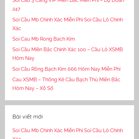
Soi Cầu 3 Càng VIP Miền Bắc Miễn Phí – Dự Đoán
247
Soi Cầu Mb Chính Xác Miễn Phí Soi Cầu Lô Chính
Xác
Soi Cau Mb Rong Bach Kim
Soi Cầu Miền Bắc Chính Xác 100 – Cầu Lô XSMB
Hôm Nay
Soi Cầu Rồng Bạch Kim 666 Hôm Nay Miễn Phí
Cau XSMB – Thống Kê Cầu Bạch Thủ Miền Bắc
Hôm Nay – Xổ Số
Bài viết mới
Soi Cầu Mb Chính Xác Miễn Phí Soi Cầu Lô Chính