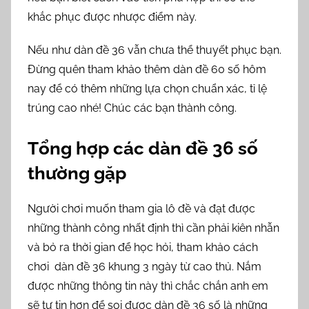
khắc phục được nhược điểm này.
Nếu như dàn đề 36 vẫn chưa thể thuyết phục bạn.
Đừng quên tham khảo thêm dàn đề 60 số hôm
nay để có thêm những lựa chọn chuẩn xác, tỉ lệ
trúng cao nhé! Chúc các bạn thành công.
Tổng hợp các dàn đề 36 số
thường gặp
Người chơi muốn tham gia lô đề và đạt được
những thành công nhất định thì cần phải kiên nhẫn
và bỏ ra thời gian để học hỏi, tham khảo cách
chơi dàn đề 36 khung 3 ngày từ cao thủ. Nắm
được những thông tin này thì chắc chắn anh em
sẽ tự tin hơn để soi được dàn đề 36 số là những