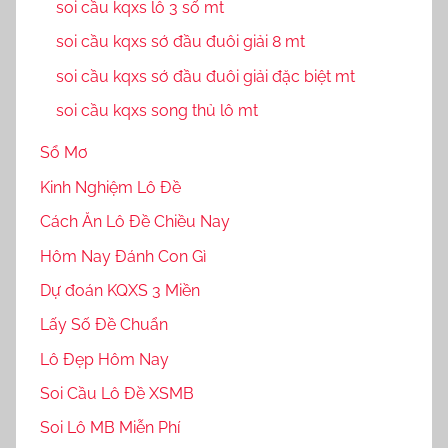
soi cầu kqxs lô 3 số mt
soi cầu kqxs sớ đầu đuôi giải 8 mt
soi cầu kqxs sớ đầu đuôi giải đặc biệt mt
soi cầu kqxs song thủ lô mt
Sổ Mơ
Kinh Nghiệm Lô Đề
Cách Ăn Lô Đề Chiều Nay
Hôm Nay Đánh Con Gì
Dự đoán KQXS 3 Miền
Lấy Số Đề Chuẩn
Lô Đẹp Hôm Nay
Soi Cầu Lô Đề XSMB
Soi Lô MB Miễn Phí