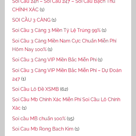
Soi Cầu 24h – Soi Cầu 247 – Soi Cầu Bạch Thủ
CHÍNH XÁC
(1)
SOI CẦU 3 CÀNG
(1)
Soi Cầu 3 Càng 3 Miền Tỷ Lệ Trúng 99%
(1)
Soi Cầu 3 Càng Miền Nam Cực Chuẩn Miễn Phí
Hôm Nay 100%
(1)
Soi Cầu 3 Càng VIP Miền Bắc Miễn Phí
(1)
Soi Cầu 3 Càng VIP Miền Bắc Miễn Phí – Dự Đoán
247
(1)
Soi Cầu Lô Đề XSMB
(62)
Soi Cầu Mb Chính Xác Miễn Phí Soi Cầu Lô Chính
Xác
(1)
Soi cầu MB chuẩn 100%
(15)
Soi Cau Mb Rong Bach Kim
(1)