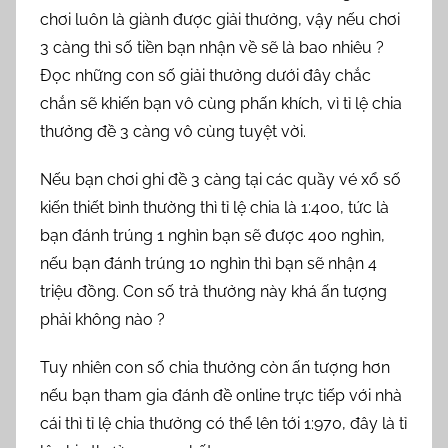
chơi luôn là giành được giải thưởng, vậy nếu chơi
3 càng thì số tiền bạn nhận về sẽ là bao nhiêu ?
Đọc những con số giải thưởng dưới đây chắc
chắn sẽ khiến bạn vô cùng phấn khích, vì tỉ lệ chia
thưởng đề 3 càng vô cùng tuyệt vời.
Nếu bạn chơi ghi đề 3 càng tại các quầy vé xổ số
kiến thiết bình thường thì tỉ lệ chia là 1:400, tức là
bạn đánh trúng 1 nghìn bạn sẽ được 400 nghìn,
nếu bạn đánh trúng 10 nghìn thì bạn sẽ nhận 4
triệu đồng. Con số trả thưởng này khá ấn tượng
phải không nào ?
Tuy nhiên con số chia thưởng còn ấn tượng hơn
nếu bạn tham gia đánh đề online trực tiếp với nhà
cái thì tỉ lệ chia thưởng có thể lên tới 1:970, đây là tỉ