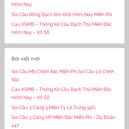
Hôm Nay
Soi Cầu Rồng Bạch Kim 666 Hôm Nay Miễn Phí
Cau XSMB – Thống Kê Cầu Bạch Thủ Miền Bắc
Hôm Nay – Xổ Số
Bài viết mới
Soi Cầu Mb Chính Xác Miễn Phí Soi Cầu Lô Chính
Xác
Cau XSMB – Thống Kê Cầu Bạch Thủ Miền Bắc
Hôm Nay – Xổ Số
Soi Cầu 3 Càng 3 Miền Tỷ Lệ Trúng 99%
Soi Cầu 3 Càng VIP Miền Bắc Miễn Phí – Dự Đoán
247