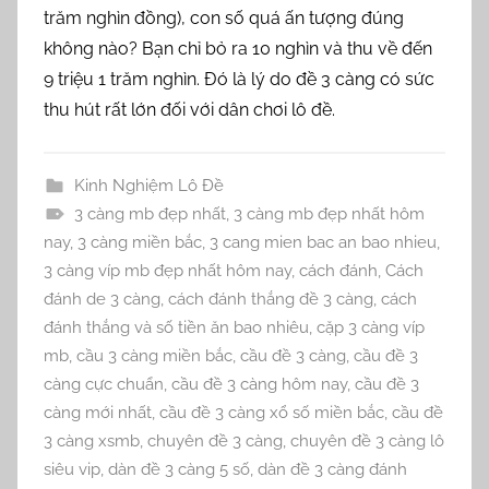
trăm nghìn đồng), con số quá ấn tượng đúng
không nào? Bạn chỉ bỏ ra 10 nghìn và thu về đến
9 triệu 1 trăm nghìn. Đó là lý do đề 3 càng có sức
thu hút rất lớn đối với dân chơi lô đề.
Kinh Nghiệm Lô Đề
3 càng mb đẹp nhất
,
3 càng mb đẹp nhất hôm
nay
,
3 càng miền bắc
,
3 cang mien bac an bao nhieu
,
3 càng víp mb đẹp nhất hôm nay
,
cách đánh
,
Cách
đánh de 3 càng
,
cách đánh thắng đề 3 càng
,
cách
đánh thắng và số tiền ăn bao nhiêu
,
cặp 3 càng víp
mb
,
cầu 3 càng miền bắc
,
cầu đề 3 càng
,
cầu đề 3
càng cực chuẩn
,
cầu đề 3 càng hôm nay
,
cầu đề 3
càng mới nhất
,
cầu đề 3 càng xổ số miền bắc
,
cầu đề
3 càng xsmb
,
chuyên đề 3 càng
,
chuyên đề 3 càng lô
siêu vip
,
dàn đề 3 càng 5 số
,
dàn đề 3 càng đánh