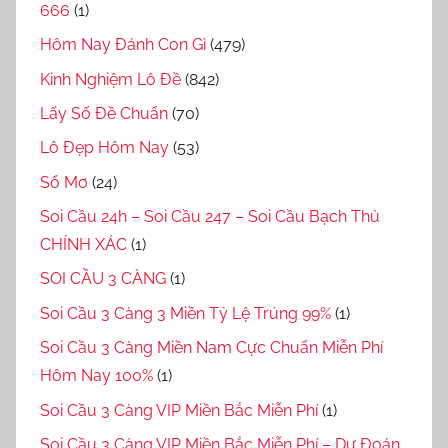
666
(1)
Hôm Nay Đánh Con Gì
(479)
Kinh Nghiệm Lô Đề
(842)
Lấy Số Đề Chuẩn
(70)
Lô Đẹp Hôm Nay
(53)
Sổ Mơ
(24)
Soi Cầu 24h – Soi Cầu 247 – Soi Cầu Bạch Thủ
CHÍNH XÁC
(1)
SOI CẦU 3 CÀNG
(1)
Soi Cầu 3 Càng 3 Miền Tỷ Lệ Trúng 99%
(1)
Soi Cầu 3 Càng Miền Nam Cực Chuẩn Miễn Phí
Hôm Nay 100%
(1)
Soi Cầu 3 Càng VIP Miền Bắc Miễn Phí
(1)
Soi Cầu 3 Càng VIP Miền Bắc Miễn Phí – Dự Đoán