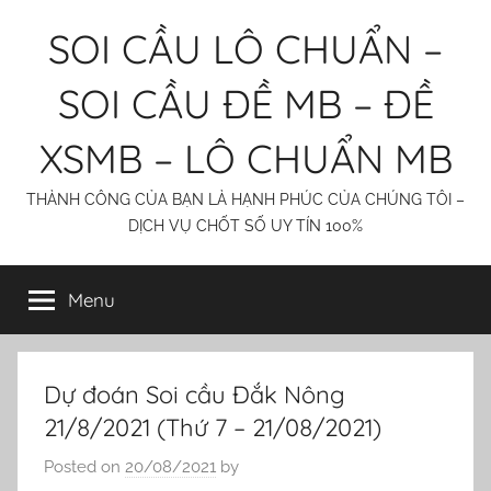
Skip
SOI CẦU LÔ CHUẨN –
to
content
SOI CẦU ĐỀ MB – ĐỀ
XSMB – LÔ CHUẨN MB
THÀNH CÔNG CỦA BẠN LÀ HẠNH PHÚC CỦA CHÚNG TÔI –
DỊCH VỤ CHỐT SỐ UY TÍN 100%
Menu
Dự đoán Soi cầu Đắk Nông
21/8/2021 (Thứ 7 – 21/08/2021)
Posted on
20/08/2021
by