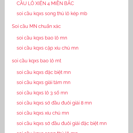
CẦU LÔ XIÊN 4 MIỀN BẮC
soi cầu kqxs song thủ lô kép mb
Soi cầu MN chuẩn xác
soi cầu kqxs bao lô mn
soi cầu kqxs cặp xíu chủ mn
soi cầu kqxs bao lô mt
soi cầu kqxs đặc biệt mn
soi cầu kqxs giải tám mn
soi cầu kqxs lô 3 số mn
soi cầu kqxs sớ đầu đuôi giải 8 mn
soi cầu kqxs xíu chủ mn
soi cầu kqxs sớ đầu đuôi giải đặc biệt mn