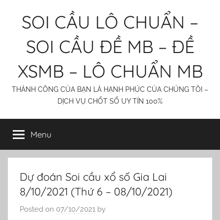
Skip
SOI CẦU LÔ CHUẨN –
to
content
SOI CẦU ĐỀ MB – ĐỀ
XSMB – LÔ CHUẨN MB
THÀNH CÔNG CỦA BẠN LÀ HẠNH PHÚC CỦA CHÚNG TÔI –
DỊCH VỤ CHỐT SỐ UY TÍN 100%
Menu
Dự đoán Soi cầu xổ số Gia Lai
8/10/2021 (Thứ 6 – 08/10/2021)
Posted on
07/10/2021
by