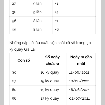
27
9 lần
+1
38
9 lần
+5
96
8 lần
+1
95
8 lần
+6
Những cặp số lâu xuất hiện nhất xổ số trong 30
kỳ quay Gia Lai
Số ngày
Ngày ra gần
Con số
chưa ra
nhất
30
16 kỳ quay
11/06/2021
87
15 kỳ quay
18/06/2021
80
15 kỳ quay
18/06/2021
56
13 kỳ quay
02/07/2021