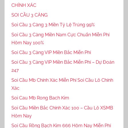
CHÍNH XÁC
SOI CẦU 3 CÀNG
Soi Cầu 3 Càng 3 Miền Tỷ Lệ Trúng 99%
Soi Cầu 3 Càng Miền Nam Cực Chuẩn Miễn Phí
Hôm Nay 100%
Soi Cầu 3 Càng VIP Miền Bắc Miễn Phí
Soi Cầu 3 Càng VIP Miền Bắc Miễn Phí – Dự Đoán
247
Soi Cầu Mb Chính Xác Miễn Phí Soi Cầu Lô Chính
Xác
Soi Cau Mb Rong Bach Kim
Soi Cầu Miền Bắc Chính Xác 100 – Cầu Lô XSMB
Hôm Nay
Soi Cầu Rồng Bạch Kim 666 Hôm Nay Miễn Phí