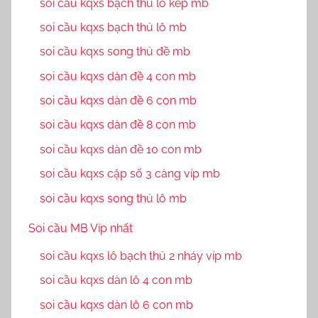
soi cầu kqxs bạch thủ lô kép mb
soi cầu kqxs bạch thủ lô mb
soi cầu kqxs song thủ đề mb
soi cầu kqxs dàn đề 4 con mb
soi cầu kqxs dàn đề 6 con mb
soi cầu kqxs dàn đề 8 con mb
soi cầu kqxs dàn đề 10 con mb
soi cầu kqxs cặp số 3 càng víp mb
soi cầu kqxs song thủ lô mb
Soi cầu MB Víp nhất
soi cầu kqxs lô bạch thủ 2 nháy víp mb
soi cầu kqxs dàn lô 4 con mb
soi cầu kqxs dàn lô 6 con mb