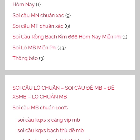
Hôm Nay
(1)
Soi cầu MN chuẩn xác
(9)
Soi cầu MT chuẩn xác
(9)
Soi Cầu Rồng Bạch Kim 666 Hôm Nay Miễn Phí
(1)
Soi Lô MB Miễn Phí
(43)
Thông báo
(3)
SOI CẦU LÔ CHUẨN – SOI CẦU ĐỀ MB – ĐỀ
XSMB – LÔ CHUẨN MB
Soi cầu MB chuẩn 100%
soi cầu kqxs 3 càng víp mb
soi cầu kqxs bạch thủ đề mb