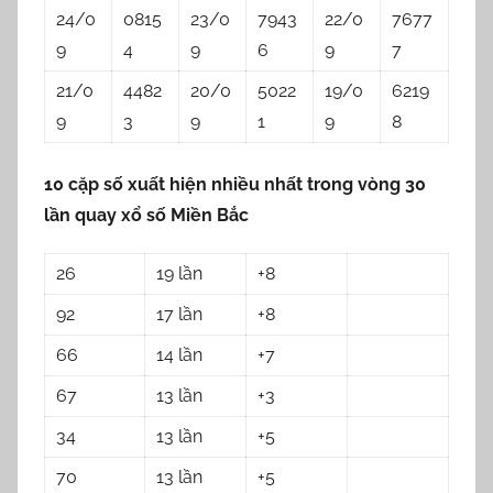
24/0
081
5
23/0
794
3
22/0
767
7
9
4
9
6
9
7
21/0
448
2
20/0
502
2
19/0
621
9
9
3
9
1
9
8
10 cặp số xuất hiện nhiều nhất trong vòng 30
lần quay xổ số Miền Bắc
26
19 lần
+8
92
17 lần
+8
66
14 lần
+7
67
13 lần
+3
34
13 lần
+5
70
13 lần
+5