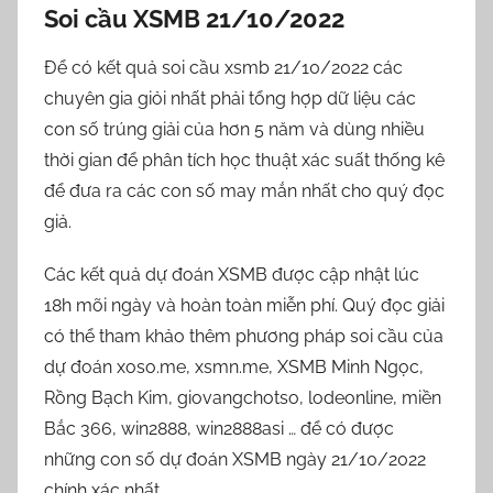
Soi cầu XSMB 21/10/2022
Để có kết quả soi cầu xsmb 21/10/2022 các
chuyên gia giỏi nhất phải tổng hợp dữ liệu các
con số trúng giải của hơn 5 năm và dùng nhiều
thời gian để phân tích học thuật xác suất thống kê
để đưa ra các con số may mắn nhất cho quý đọc
giả.
Các kết quả dự đoán XSMB được cập nhật lúc
18h mõi ngày và hoàn toàn miễn phí. Quý đọc giải
có thể tham khảo thêm phương pháp soi cầu của
dự đoán xoso.me, xsmn.me, XSMB Minh Ngọc,
Rồng Bạch Kim, giovangchotso, lodeonline, miền
Bắc 366, win2888, win2888asi … để có được
những con số dự đoán XSMB ngày 21/10/2022
chính xác nhất.