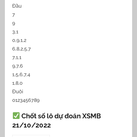
Đầu
7
9
3
,
1
0
,
9
,
1
,
2
6
,
8
,
2
,
5
,
7
7
,
1
,
1
9
,
7
,
6
1
,
5
,
6
,
7
,
4
1
,
8
,
0
Đuôi
0
1
2
3
4
5
6
7
8
9
Chốt số lô dự đoán XSMB
21/10/2022