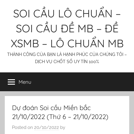
Skip
SOI CẦU LÔ CHUẨN –
to
content
SOI CẦU ĐỀ MB – ĐỀ
XSMB – LÔ CHUẨN MB
THÀNH CÔNG CỦA BẠN LÀ HẠNH PHÚC CỦA CHÚNG TÔI –
DỊCH VỤ CHỐT SỐ UY TÍN 100%
Menu
Dự đoán Soi cầu Miền bắc
21/10/2022 (Thứ 6 – 21/10/2022)
Posted on
20/10/2022
by