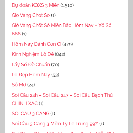
Dự đoán KQXS 3 Miền
(1.510)
Gio Vang Chot So
(1)
Giờ Vàng Chốt Số Miền Bắc Hôm Nay – Xổ Số
666
(1)
Hôm Nay Đánh Con Gì
(479)
Kinh Nghiệm Lô Đề
(842)
Lấy Số Đề Chuẩn
(70)
Lô Đẹp Hôm Nay
(53)
Sổ Mơ
(24)
Soi Cầu 24h – Soi Cầu 247 – Soi Cầu Bạch Thủ
CHÍNH XÁC
(1)
SOI CẦU 3 CÀNG
(1)
Soi Cầu 3 Càng 3 Miền Tỷ Lệ Trúng 99%
(1)