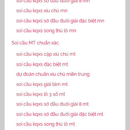
soi cầu kqxs sớ đầu đuôi giải 8 mn
soi cầu kqxs xíu chủ mn
soi cầu kqxs sớ đầu đuôi giải đặc biệt mn
soi cầu kqxs song thủ lô mn
Soi cầu MT chuẩn xác
soi cầu kqxs cặp xíu chủ mt
soi cầu kqxs đặc biệt mt
dự đoán chuẩn xíu chủ miền trung
soi cầu kqxs giải tám mt
soi cầu kqxs lô 3 số mt
soi cầu kqxs sớ đầu đuôi giải 8 mt
soi cầu kqxs sớ đầu đuôi giải đặc biệt mt
soi cầu kqxs song thủ lô mt