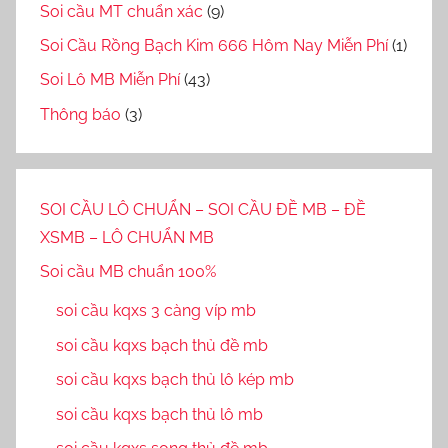
Soi cầu MT chuẩn xác
(9)
Soi Cầu Rồng Bạch Kim 666 Hôm Nay Miễn Phí
(1)
Soi Lô MB Miễn Phí
(43)
Thông báo
(3)
SOI CẦU LÔ CHUẨN – SOI CẦU ĐỀ MB – ĐỀ
XSMB – LÔ CHUẨN MB
Soi cầu MB chuẩn 100%
soi cầu kqxs 3 càng víp mb
soi cầu kqxs bạch thủ đề mb
soi cầu kqxs bạch thủ lô kép mb
soi cầu kqxs bạch thủ lô mb