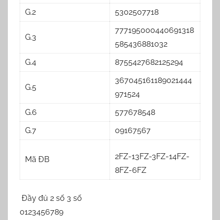
G.2
53025
07718
77719
50004
40691
318
G.3
58
54368
81032
G.4
8755
4276
8212
5294
3670
4516
1189
0214
44
G.5
97
1524
G.6
577
678
548
G.7
09
16
75
67
2FZ-13FZ-3FZ-14FZ-
Mã ĐB
8FZ-6FZ
Đầy đủ
2 số
3 số
0
1
2
3
4
5
6
7
8
9