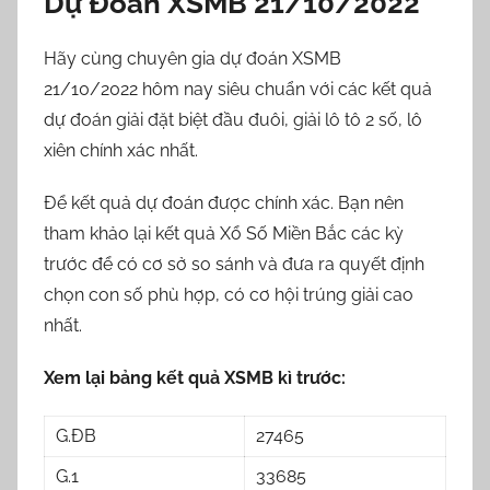
Dự Đoán XSMB 21/10/2022
Hãy cùng chuyên gia dự đoán XSMB
21/10/2022 hôm nay siêu chuẩn với các kết quả
dự đoán giải đặt biệt đầu đuôi, giải lô tô 2 số, lô
xiên chính xác nhất.
Để kết quả dự đoán được chính xác. Bạn nên
tham khảo lại kết quả Xổ Số Miền Bắc các kỳ
trước để có cơ sở so sánh và đưa ra quyết định
chọn con số phù hợp, có cơ hội trúng giải cao
nhất.
Xem lại bảng kết quả XSMB kì trước:
G.ĐB
27465
G.1
33685