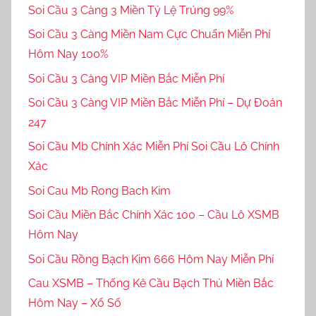
Soi Cầu 3 Càng 3 Miền Tỷ Lệ Trúng 99%
Soi Cầu 3 Càng Miền Nam Cực Chuẩn Miễn Phí
Hôm Nay 100%
Soi Cầu 3 Càng VIP Miền Bắc Miễn Phí
Soi Cầu 3 Càng VIP Miền Bắc Miễn Phí – Dự Đoán
247
Soi Cầu Mb Chính Xác Miễn Phí Soi Cầu Lô Chính
Xác
Soi Cau Mb Rong Bach Kim
Soi Cầu Miền Bắc Chính Xác 100 – Cầu Lô XSMB
Hôm Nay
Soi Cầu Rồng Bạch Kim 666 Hôm Nay Miễn Phí
Cau XSMB – Thống Kê Cầu Bạch Thủ Miền Bắc
Hôm Nay – Xổ Số