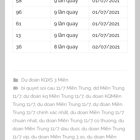
58
9 lần quay
01/07/2021
96
9 lần quay
01/07/2021
61
9 lần quay
01/07/2021
13
9 lần quay
01/07/2021
36
8 lần quay
02/07/2021
Dự đoán KQXS 3 Miền
bi quyet soi cau 11/7 Miền Trung
,
dd Miền Trung
11/7
,
dự đoán kq Miền Trung 11/7
,
du doan KQMiền
Trung 11/7
,
du doan Miền Trung 11/7
,
dự đoán Miền
Trung 11/7 chính xác nhất
,
du doan Miền Trung 11/7
chuan nhat
,
du doan Miền Trung 11/7 co thuong
,
du
doan Miền Trung 11/7 dau duoi
,
du doan Miền Trung
11/7 vip
,
du doan Miền Trung 3 so
,
du doan Miền