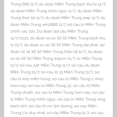
Trung 666 11/7
,
du doan Miền Trung bach thu lo 11/7
,
du doan Miền Trung minh ngoc 11/7
,
du doan Miền
Trung than tai 11/7
,
du doan Miền Trung wap 11/7
,
du
doan Miền Trung win2888 11/7 soi cau lo Miền Trung
chinh xac 100
,
Dự đoán Soi cầu Miền Trung
11/7/2021
,
du doan xo so Xổ Số Miền Trung bach thu
lo 11/7
,
du doan xo so Xổ Số Miền Trung dại phát
,
dự
đoán xổ số Xổ Số Miền Trung thần tài 11/7
,
du doan
xo so Xổ Số Miền Trung wap.vn 11/7
,
sc Miền Trung
11/7
,
soi cau 24h Miền Trung 11/7
,
soi cau du đoan
Miền Trung 11/7
,
soi cau lo 3s Miền Trung 11/7
,
soi
cầu lô kép miền trung
,
soi cau lo Miền Trung 2 nhay
hom nay
,
soi cau lo Miền Trung 3s
,
soi cầu lô Miền
Trung chuẩn
,
soi cau lo Miền Trung hom nay
,
soi cau
lo Miền Trung minh ngoc
,
soi cau lo Miền Trung rong
bach kim
,
soi cầu lô mn âm dương
,
soi cau Miền
Trung 1 lo duy nhat
,
soi cầu Miền Trung 11/7
,
soi cau