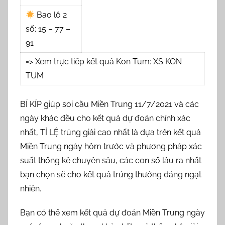
Bao lô 2
số:
15 – 77 –
91
=> Xem trực tiếp kết quả Kon Tum: XS KON
TUM
BÍ KÍP giúp soi cầu Miền Trung 11/7/2021 và các
ngày khác đều cho kết quả dự đoán chính xác
nhất, TỈ LỆ trúng giải cao nhất là dựa trên kết quả
Miền Trung ngày hôm trước và phương pháp xác
suất thống kê chuyên sâu, các con số lâu ra nhất
bạn chọn sẽ cho kết quả trúng thưởng đáng ngạt
nhiên.
Bạn có thể xem kết quả dự đoán Miền Trung ngày