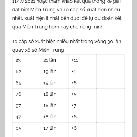
11/7/2021 hoặc tham khảo kết quả thống kê giải
đặt biệt Miền Trung và 10 cặp số xuất hiện nhiều
nhất, xuất hiện ít nhất bên dưới để tự dự đoán kết
quả Miền Trung hôm nay cho riêng mình.
10 cặp số xuất hiện nhiều nhất trong vòng 30 lần
quay xổ số Miền Trung
23
21 lần
+11
62
19 lần
+1
65
19 lần
+8
76
18 lần
+5
97
18 lần
+7
47
18 lần
+6
05
17 lần
+6