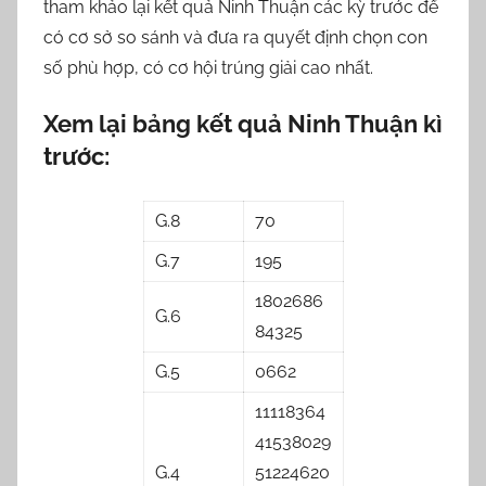
tham khảo lại kết quả Ninh Thuận các kỳ trước để
có cơ sở so sánh và đưa ra quyết định chọn con
số phù hợp, có cơ hội trúng giải cao nhất.
Xem lại bảng kết quả Ninh Thuận kì
trước:
G.8
70
G.7
195
1802
686
G.6
8
4325
G.5
0662
11118
364
41
53802
9
G.4
5122
4620