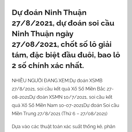
Dự đoán Ninh Thuận
27/8/2021, dự đoán soi cầu
Ninh Thuận ngày
27/08/2021, chốt số lô giải
tám, đặc biệt đầu đuôi, bao lô
2 số chính xác nhất.
NHIỀU NGƯỜI ĐANG XEM:Dự đoán XSMB
27/8/2021, soi cầu kết quả Xổ Số Miền Bắc 27-
08-2021Dự đoán XSMN 10/7/2021, soi cầu kết
quả Xổ Số Miền Nam 10-07-2021Dự đoán Soi cầu
Miền Trung 27/8/2021 (Thứ 6 – 27/08/2021)
Dựa vào các thuật toán xác suất thống kê, phân