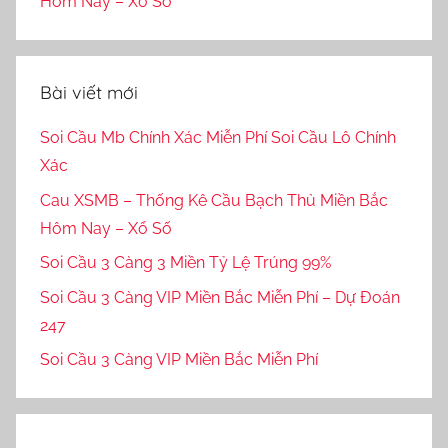
Hôm Nay – Xổ Số
Bài viết mới
Soi Cầu Mb Chính Xác Miễn Phí Soi Cầu Lô Chính
Xác
Cau XSMB – Thống Kê Cầu Bạch Thủ Miền Bắc
Hôm Nay – Xổ Số
Soi Cầu 3 Càng 3 Miền Tỷ Lệ Trúng 99%
Soi Cầu 3 Càng VIP Miền Bắc Miễn Phí – Dự Đoán
247
Soi Cầu 3 Càng VIP Miền Bắc Miễn Phí