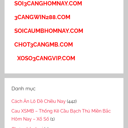
SOI3CANGHOMNAY.COM
3CANGWIN288.COM
SOICAUMBHOMNAY.COM
CHOT3CANGMB.COM
XOSO3CANGVIP.COM
Danh mục
Cách Ăn Lô Đề Chiều Nay
(442)
Cau XSMB – Thống Kê Cầu Bạch Thủ Miền Bắc
Hôm Nay – Xổ Số
(1)