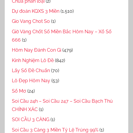
Chưa phân loại
(2)
Dự đoán KQXS 3 Miền
(1.510)
Gio Vang Chot So
(1)
Giờ Vàng Chốt Số Miền Bắc Hôm Nay – Xổ Số
666
(1)
Hôm Nay Đánh Con Gì
(479)
Kinh Nghiệm Lô Đề
(842)
Lấy Số Đề Chuẩn
(70)
Lô Đẹp Hôm Nay
(53)
Sổ Mơ
(24)
Soi Cầu 24h – Soi Cầu 247 – Soi Cầu Bạch Thủ
CHÍNH XÁC
(1)
SOI CẦU 3 CÀNG
(1)
Soi Cầu 3 Càng 3 Miền Tỷ Lệ Trúng 99%
(1)