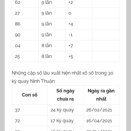
62
9 lần
+2
27
9 lần
0
86
9 lần
+4
90
9 lần
-1
04
8 lần
+7
25
8 lần
+5
Những cặp số lâu xuất hiện nhất xổ số trong 30
kỳ quay Ninh Thuận
Số ngày
Ngày ra gần
Con số
chưa ra
nhất
37
24 kỳ quay
26/02/2021
72
17 kỳ quay
16/04/2021