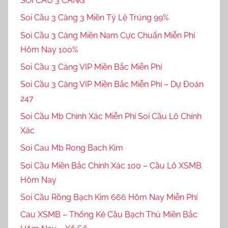
SOI CẦU 3 CÀNG
Soi Cầu 3 Càng 3 Miền Tỷ Lệ Trúng 99%
Soi Cầu 3 Càng Miền Nam Cực Chuẩn Miễn Phí
Hôm Nay 100%
Soi Cầu 3 Càng VIP Miền Bắc Miễn Phí
Soi Cầu 3 Càng VIP Miền Bắc Miễn Phí – Dự Đoán
247
Soi Cầu Mb Chính Xác Miễn Phí Soi Cầu Lô Chính
Xác
Soi Cau Mb Rong Bach Kim
Soi Cầu Miền Bắc Chính Xác 100 – Cầu Lô XSMB
Hôm Nay
Soi Cầu Rồng Bạch Kim 666 Hôm Nay Miễn Phí
Cau XSMB – Thống Kê Cầu Bạch Thủ Miền Bắc