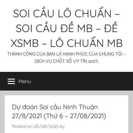
Skip
SOI CẦU LÔ CHUẨN –
to
content
SOI CẦU ĐỀ MB – ĐỀ
XSMB – LÔ CHUẨN MB
THÀNH CÔNG CỦA BẠN LÀ HẠNH PHÚC CỦA CHÚNG TÔI –
DỊCH VỤ CHỐT SỐ UY TÍN 100%
Menu
Dự đoán Soi cầu Ninh Thuận
27/8/2021 (Thứ 6 – 27/08/2021)
Posted on
26/08/2021
by