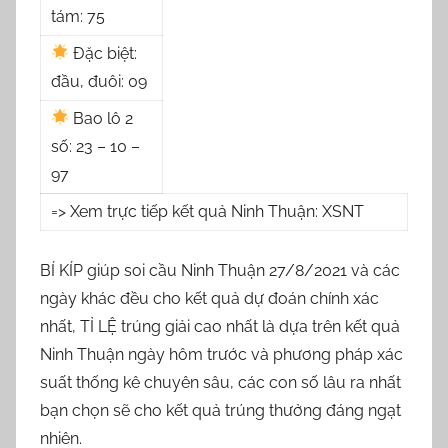
tám:
75
Đặc biệt:
đầu, đuôi:
09
Bao lô 2
số:
23 – 10 –
97
=> Xem trực tiếp kết quả Ninh Thuận: XSNT
BÍ KÍP giúp soi cầu Ninh Thuận 27/8/2021 và các
ngày khác đều cho kết quả dự đoán chính xác
nhất, TỈ LỆ trúng giải cao nhất là dựa trên kết quả
Ninh Thuận ngày hôm trước và phương pháp xác
suất thống kê chuyên sâu, các con số lâu ra nhất
bạn chọn sẽ cho kết quả trúng thưởng đáng ngạt
nhiên.