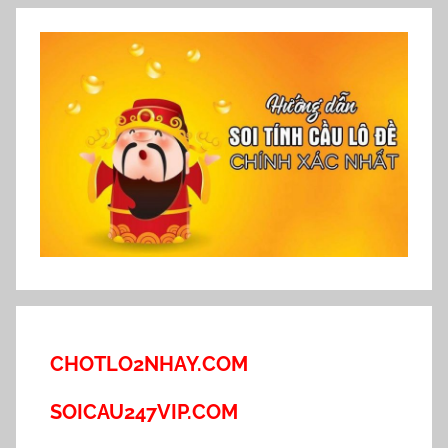
CHOTLO2NHAY.COM
SOICAU247VIP.COM