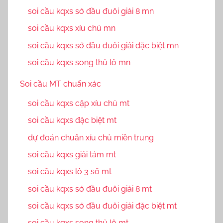
soi cầu kqxs sớ đầu đuôi giải 8 mn
soi cầu kqxs xíu chủ mn
soi cầu kqxs sớ đầu đuôi giải đặc biệt mn
soi cầu kqxs song thủ lô mn
Soi cầu MT chuẩn xác
soi cầu kqxs cặp xíu chủ mt
soi cầu kqxs đặc biệt mt
dự đoán chuẩn xíu chủ miền trung
soi cầu kqxs giải tám mt
soi cầu kqxs lô 3 số mt
soi cầu kqxs sớ đầu đuôi giải 8 mt
soi cầu kqxs sớ đầu đuôi giải đặc biệt mt