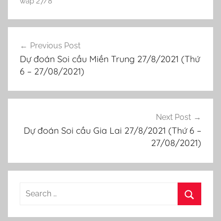
wap 27/8
Điều
Previous Post
hướng
Dự đoán Soi cầu Miền Trung 27/8/2021 (Thứ
bài
6 – 27/08/2021)
viết
Next Post
Dự đoán Soi cầu Gia Lai 27/8/2021 (Thứ 6 –
27/08/2021)