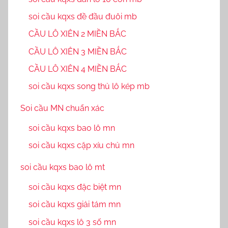
soi cầu kqxs đề đầu đuôi mb
CẦU LÔ XIÊN 2 MIỀN BẮC
CẦU LÔ XIÊN 3 MIỀN BẮC
CẦU LÔ XIÊN 4 MIỀN BẮC
soi cầu kqxs song thủ lô kép mb
Soi cầu MN chuẩn xác
soi cầu kqxs bao lô mn
soi cầu kqxs cặp xíu chủ mn
soi cầu kqxs bao lô mt
soi cầu kqxs đặc biệt mn
soi cầu kqxs giải tám mn
soi cầu kqxs lô 3 số mn