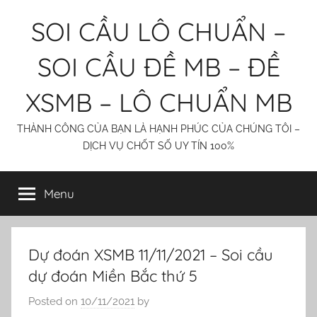
Skip
SOI CẦU LÔ CHUẨN –
to
content
SOI CẦU ĐỀ MB – ĐỀ
XSMB – LÔ CHUẨN MB
THÀNH CÔNG CỦA BẠN LÀ HẠNH PHÚC CỦA CHÚNG TÔI –
DỊCH VỤ CHỐT SỐ UY TÍN 100%
Menu
Dự đoán XSMB 11/11/2021 – Soi cầu
dự đoán Miền Bắc thứ 5
Posted on
10/11/2021
by