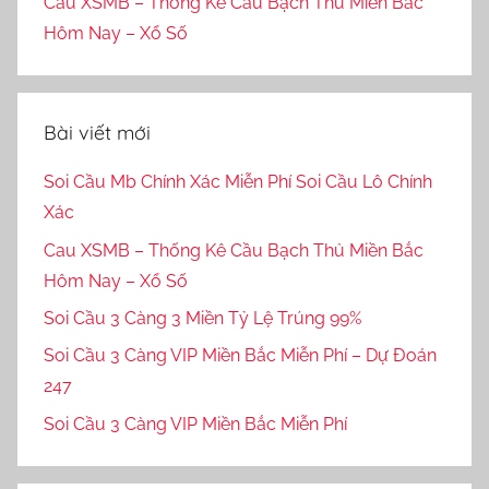
Cau XSMB – Thống Kê Cầu Bạch Thủ Miền Bắc
Hôm Nay – Xổ Số
Bài viết mới
Soi Cầu Mb Chính Xác Miễn Phí Soi Cầu Lô Chính
Xác
Cau XSMB – Thống Kê Cầu Bạch Thủ Miền Bắc
Hôm Nay – Xổ Số
Soi Cầu 3 Càng 3 Miền Tỷ Lệ Trúng 99%
Soi Cầu 3 Càng VIP Miền Bắc Miễn Phí – Dự Đoán
247
Soi Cầu 3 Càng VIP Miền Bắc Miễn Phí