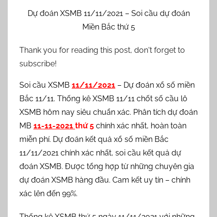
Dự đoán XSMB 11/11/2021 – Soi cầu dự đoán
Miền Bắc thứ 5
Thank you for reading this post, don't forget to
subscribe!
Soi cầu XSMB
11/11/2021
– Dự đoán xổ số miền
Bắc 11/11. Thống kê XSMB 11/11 chốt số cầu lô
XSMB hôm nay siêu chuẩn xác. Phân tích dự đoán
MB
11-11-2021
thứ 5
chính xác nhất, hoàn toàn
miễn phí. Dự đoán kết quả xổ số miền Bắc
11/11/2021 chính xác nhất, soi cầu kết quả dự
đoán XSMB. Được tổng hợp từ những chuyên gia
dự đoán XSMB hàng đầu. Cam kết uy tín – chính
xác lên đến 99%.
Thống kê XSMB thứ 5 ngày 11/11/2021 với những