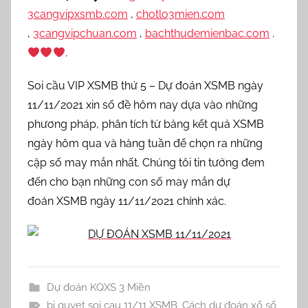
3cangvipxsmb.com
,
chotlo3mien.com
,
3cangvipchuan.com
,
bachthudemienbac.com
.
.
Soi cầu VIP XSMB thứ 5 – Dự đoán XSMB ngày
11/11/2021 xin số đề hôm nay dựa vào những
phương pháp, phân tích từ bảng kết quả XSMB
ngày hôm qua và hàng tuần để chọn ra những
cặp số may mắn nhất. Chúng tôi tin tưởng đem
đến cho bạn những con số may mắn dự
đoán XSMB ngày 11/11/2021 chính xác.
Dự đoán KQXS 3 Miền
bi quyet soi cau 11/11 XSMB
,
Cách dự đoán xổ số