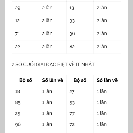
29
2 lần
13
2 lần
12
2 lần
33
2 lần
71
2 lần
36
2 lần
22
2 lần
82
2 lần
2 SỐ CUỐI GIẢI ĐẶC BIỆT VỀ ÍT NHẤT
Bộ số
Số lần về
Bộ số
Số lần về
18
1 lần
27
1 lần
85
1 lần
53
1 lần
25
1 lần
77
1 lần
96
1 lần
72
1 lần