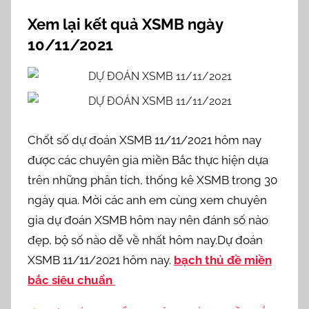
Xem lại kết quả XSMB ngày
10/11/2021
Chốt số dự đoán XSMB 11/11/2021 hôm nay
được các chuyên gia miền Bắc thực hiện dựa
trên những phân tích, thống kê XSMB trong 30
ngày qua. Mời các anh em cùng xem chuyên
gia dự đoán XSMB hôm nay nên đánh số nào
đẹp, bộ số nào dễ về nhất hôm nay.Dự đoán
XSMB 11/11/2021 hôm nay.
bạch thủ đề miền
bắc siêu chuẩn