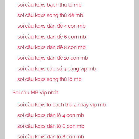
soi cầu kqxs bạch thủ lô mb
soi cầu kqxs song thủ đề mb
soi cầu kqxs dàn đề 4 con mb
soi cầu kqxs dàn đề 6 con mb
soi cầu kqxs dàn đề 8 con mb
soi cầu kqxs dàn đề 10 con mb
soi cầu kqxs cặp số 3 càng víp mb
soi cầu kqxs song thủ lô mb
Soi cầu MB Víp nhất
soi cầu kqxs lô bạch thủ 2 nháy víp mb
soi cầu kqxs dàn lô 4 con mb
soi cầu kqxs dàn lô 6 con mb
soi cầu kqxs dàn lô 8 con mb