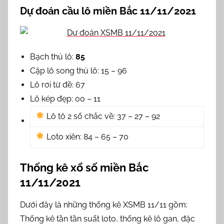
Dự đoán cầu lô miền Bắc 11/11/2021
Bạch thủ lô:
85
Cặp lô song thủ lô: 15
– 96
Lô rơi từ đề: 67
Lô kép đẹp: 00
– 11
Lô tô 2 số chắc về:
37 – 27 – 92
Loto xiên: 84
– 65 – 70
Thống kê xổ số miền Bắc
11/11/2021
Dưới đây là những thống kê XSMB 11/11 gồm:
Thống kê tần tần suất loto, thống kê lô gan, đặc