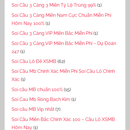
Soi Cầu 3 Càng 3 Miền Tỷ Lệ Trúng 99%
(1)
Soi Cầu 3 Càng Miền Nam Cực Chuẩn Miễn Phí
Hôm Nay 100%
(1)
Soi Cầu 3 Càng VIP Miền Bắc Miễn Phí
(1)
Soi Cầu 3 Càng VIP Miền Bắc Miễn Phí – Dự Đoán
247
(1)
Soi Cầu Lô Đề XSMB
(62)
Soi Cầu Mb Chính Xác Miễn Phí Soi Cầu Lô Chính
Xác
(1)
Soi cầu MB chuẩn 100%
(15)
Soi Cau Mb Rong Bach Kim
(1)
Soi cầu MB Víp nhất
(7)
Soi Cầu Miền Bắc Chính Xác 100 – Cầu Lô XSMB
Hôm Nay
(1)