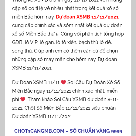
cặp số có tỉ lệ về nhiều nhất trong kết quả xổ số
miền Bắc hôm nay.
Dự đoán XSMB
11/11/2021
cung cấp chính xác và sớm nhất kết quả dự đoán
xổ số Miền Bắc thứ 5. Cùng với phân tích tổng hợp
GĐB, lô VIP, lô gan, lô tô xiên, bạch thủ lô đề,
song thủ. Giúp anh em có thêm căn cứ để chọn
những cặp số may mắn cho hôm nay. Dự đoán
XSMB 11/11/2021
Dự Đoán XSMB 11/11
Soi Cầu Dự Đoán Xổ Số
Miền Bắc ngày 11/11/2021 chính xác nhất, miễn
phí
. Tham khảo Soi Cầu XSMB dự đoán 8-11-
2021, Chốt Số Miền Bắc 11/11/2021 siêu chuẩn.
Dự đoán XSMB 11/11/2021
CHOT3CANGMB.COM
– SỐ CHUẨN VÀNG 9999