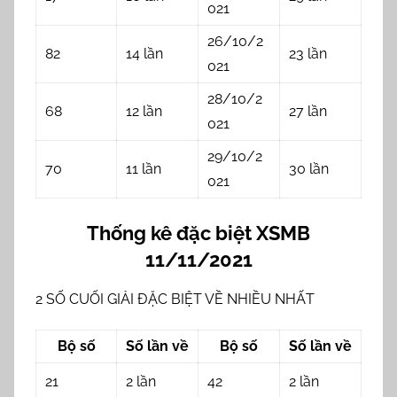
021
26/10/2
82
14
lần
23
lần
021
28/10/2
68
12
lần
27
lần
021
29/10/2
70
11
lần
30
lần
021
Thống kê đặc biệt XSMB
11/11/2021
2 SỐ CUỐI GIẢI ĐẶC BIỆT VỀ NHIỀU NHẤT
Bộ số
Số lần về
Bộ số
Số lần về
21
2 lần
42
2 lần