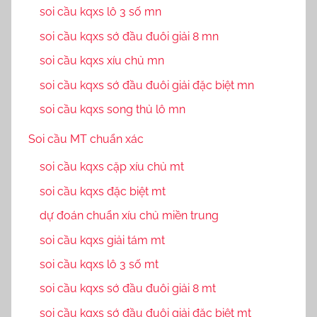
soi cầu kqxs lô 3 số mn
soi cầu kqxs sớ đầu đuôi giải 8 mn
soi cầu kqxs xíu chủ mn
soi cầu kqxs sớ đầu đuôi giải đặc biệt mn
soi cầu kqxs song thủ lô mn
Soi cầu MT chuẩn xác
soi cầu kqxs cặp xíu chủ mt
soi cầu kqxs đặc biệt mt
dự đoán chuẩn xíu chủ miền trung
soi cầu kqxs giải tám mt
soi cầu kqxs lô 3 số mt
soi cầu kqxs sớ đầu đuôi giải 8 mt
soi cầu kqxs sớ đầu đuôi giải đặc biệt mt