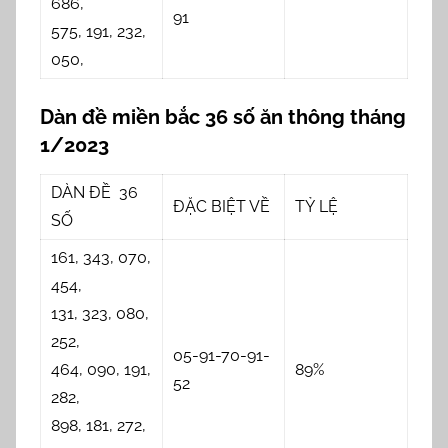
686,
91
575, 191, 232,
050,
Dàn đề miền bắc 36 số ăn thông tháng
1/2023
DÀN ĐỀ 36
ĐẶC BIỆT VỀ
TỶ LỆ
SỐ
161, 343, 070,
454,
131, 323, 080,
252,
05-91-70-91-
464, 090, 191,
89%
52
282,
898, 181, 272,