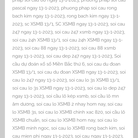
phap soi cau 88 ngay 13-1-2023
,
phuong phap soi cau
pascal ngay 13-1-2023
,
phuong phap soi cau rong
bach kim ngay 13-1-2023
,
rong bach kim ngay 13-1-
2023
,
sc XSMB 13/1
,
SC XSMB ngay 13-1-2023
,
soi cau
247 ngay 13-1-2023
,
soi cau 247 xsmb ngay 13-1-2023
,
soi cau 24h XSMB 13/1
,
soi cau 24h XSMB ngay 13-1-
2023
,
soi cau 88 ngay 13-1-2023
,
soi cau 88 xsmb
ngay 13-1-2023
,
soi cau dep 247 ngay 13-1-2023
,
Soi
cầu dự đoán xổ số Miền Bắc thứ 6
,
soi cau du đoan
XSMB 13/1
,
soi cau du đoan XSMB ngay 13-1-2023
,
soi
cau lo 247 ngay 13-1-2023
,
soi cau lo 3s XSMB 13/1
,
soi cau lo 3s XSMB ngay 13-1-2023
,
soi cau lo dep 247
ngay 13-1-2023
,
soi cầu lô kép xsmb
,
soi cầu lô mn
âm dương
,
soi cau lo XSMB 2 nhay hom nay
,
soi cau
lo XSMB 3s
,
soi cau lo XSMB chinh xac 820
,
soi cầu lô
XSMB chuẩn
,
soi cau lo XSMB hom nay
,
soi cau lo
XSMB minh ngoc
,
soi cau lo XSMB rong bach kim
,
soi
cau mien phi ngay 13-1-2023
,
soi cau ngay 13-1-2023
,