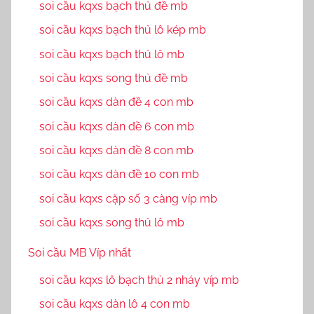
soi cầu kqxs bạch thủ đề mb
soi cầu kqxs bạch thủ lô kép mb
soi cầu kqxs bạch thủ lô mb
soi cầu kqxs song thủ đề mb
soi cầu kqxs dàn đề 4 con mb
soi cầu kqxs dàn đề 6 con mb
soi cầu kqxs dàn đề 8 con mb
soi cầu kqxs dàn đề 10 con mb
soi cầu kqxs cặp số 3 càng víp mb
soi cầu kqxs song thủ lô mb
Soi cầu MB Víp nhất
soi cầu kqxs lô bạch thủ 2 nháy víp mb
soi cầu kqxs dàn lô 4 con mb