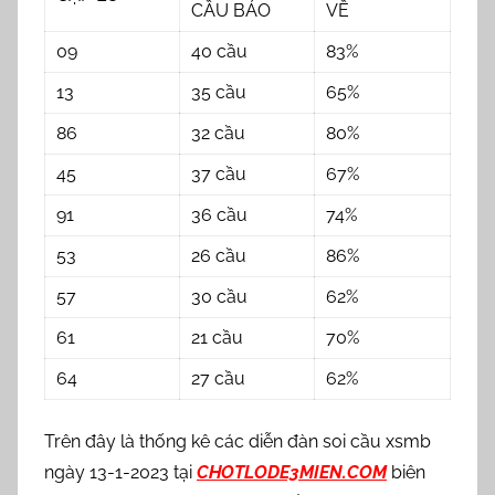
CẦU BÁO
VỀ
09
40 cầu
83%
13
35 cầu
65%
86
32 cầu
80%
45
37 cầu
67%
91
36 cầu
74%
53
26 cầu
86%
57
30 cầu
62%
61
21 cầu
70%
64
27 cầu
62%
Trên đây là thống kê các diễn đàn soi cầu xsmb
ngày 13-1-2023 tại
CHOTLODE3MIEN.COM
biên