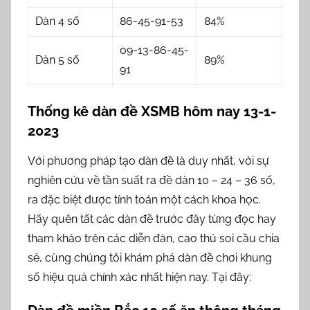
Dàn 4 số
86-45-91-53
84%
09-13-86-45-
Dàn 5 số
89%
91
Thống kê dàn đề XSMB hôm nay 13-1-
2023
Với phương pháp tạo dàn đề là duy nhất, với sự
nghiên cứu về tần suất ra đề dàn 10 – 24 – 36 số,
ra đặc biệt được tính toán một cách khoa học.
Hãy quên tất các dàn đề trước đây từng đọc hay
tham khảo trên các diễn đàn, cao thủ soi cầu chia
sẻ, cùng chúng tôi khám phá dàn đề chơi khung
số hiệu quả chính xác nhất hiện nay. Tại đây: