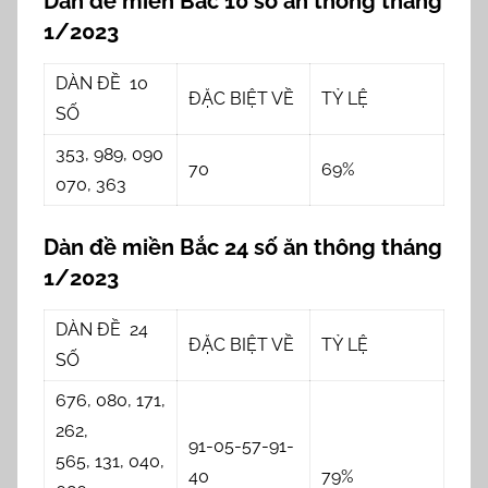
Dàn đề miền Bắc 10 số ăn thông tháng
1/2023
DÀN ĐỀ 10
ĐẶC BIỆT VỀ
TỶ LỆ
SỐ
353, 989, 090
70
69%
070, 363
Dàn đề miền Bắc 24 số ăn thông tháng
1/2023
DÀN ĐỀ 24
ĐẶC BIỆT VỀ
TỶ LỆ
SỐ
676, 080, 171,
262,
91-05-57-91-
565, 131, 040,
40
79%