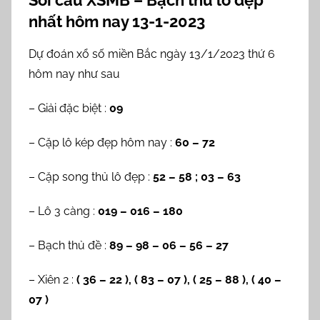
Soi cầu XSMB – Bạch thủ lô đẹp
nhất hôm nay 13-1-2023
Dự đoán xổ số miền Bắc ngày 13/1/2023 thứ 6
hôm nay như sau
– Giải đặc biệt :
09
– Cặp lô kép đẹp hôm nay :
60 – 72
– Cặp song thủ lô đẹp :
52 – 58 ; 03 – 63
– Lô 3 càng :
019 – 016 – 180
– Bạch thủ đề :
89 – 98 – 06 – 56 – 27
– Xiên 2 :
( 36 – 22 ), ( 83 – 07 ), ( 25 – 88 ), ( 40 –
07 )