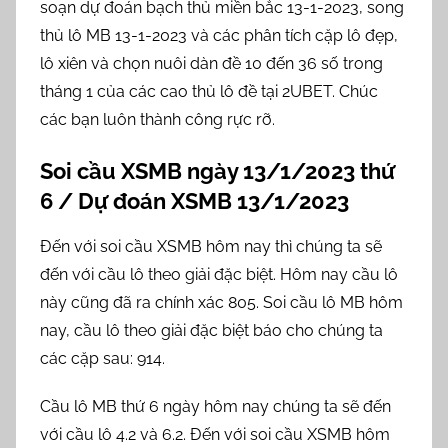
soạn dự đoán bạch thủ miền bắc 13-1-2023, song
thủ lô MB 13-1-2023 và các phân tích cặp lô đẹp,
lô xiên và chọn nuôi dàn đề 10 đến 36 số trong
tháng 1 của các cao thủ lô đề tại 2UBET. Chúc
các bạn luôn thành công rực rỡ.
Soi cầu XSMB ngày 13/1/2023 thứ
6 / Dự đoán XSMB 13/1/2023
Đến với soi cầu XSMB hôm nay thì chúng ta sẽ
đến với cầu lô theo giải đặc biệt. Hôm nay cầu lô
này cũng đã ra chính xác 805. Soi cầu lô MB hôm
nay, cầu lô theo giải đặc biệt báo cho chúng ta
các cặp sau: 914.
Cầu lô MB thứ 6 ngày hôm nay chúng ta sẽ đến
với cầu lô 4.2 và 6.2. Đến với soi cầu XSMB hôm