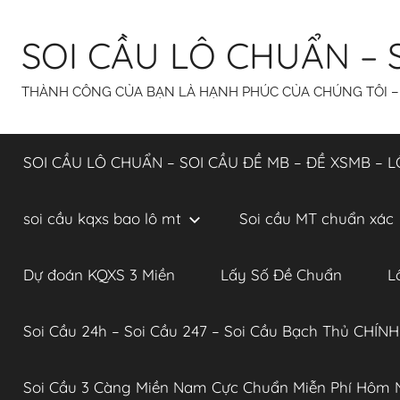
Skip
to
SOI CẦU LÔ CHUẨN – 
content
THÀNH CÔNG CỦA BẠN LÀ HẠNH PHÚC CỦA CHÚNG TÔI – D
SOI CẦU LÔ CHUẨN – SOI CẦU ĐỀ MB – ĐỀ XSMB – 
soi cầu kqxs bao lô mt
Soi cầu MT chuẩn xác
Dự đoán KQXS 3 Miền
Lấy Số Đề Chuẩn
L
Soi Cầu 24h – Soi Cầu 247 – Soi Cầu Bạch Thủ CHÍN
Soi Cầu 3 Càng Miền Nam Cực Chuẩn Miễn Phí Hôm 