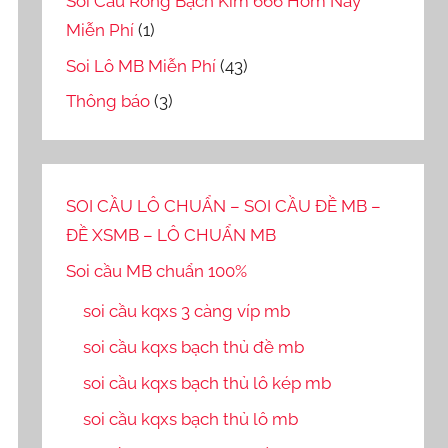
Soi Cầu Rồng Bạch Kim 666 Hôm Nay
Miễn Phí
(1)
Soi Lô MB Miễn Phí
(43)
Thông báo
(3)
SOI CẦU LÔ CHUẨN – SOI CẦU ĐỀ MB –
ĐỀ XSMB – LÔ CHUẨN MB
Soi cầu MB chuẩn 100%
soi cầu kqxs 3 càng víp mb
soi cầu kqxs bạch thủ đề mb
soi cầu kqxs bạch thủ lô kép mb
soi cầu kqxs bạch thủ lô mb