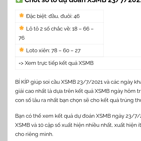
Đặc biệt: đầu, đuôi:
46
Lô tô 2 số chắc về:
18 – 66 –
76
Loto xiên:
78 – 60 – 27
=> Xem trực tiếp kết quả XSMB
BÍ KÍP giúp soi cầu XSMB 23/7/2021 và các ngày khá
giải cao nhất là dựa trên kết quả XSMB ngày hôm t
con số lâu ra nhất bạn chọn sẽ cho kết quả trúng t
Bạn có thể xem kết quả dự đoán XSMB ngày 23/7/20
XSMB và 10 cặp số xuất hiện nhiều nhất, xuất hiện
cho riêng mình.