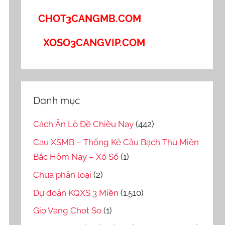
CHOT3CANGMB.COM
XOSO3CANGVIP.COM
Danh mục
Cách Ăn Lô Đề Chiều Nay
(442)
Cau XSMB – Thống Kê Cầu Bạch Thủ Miền
Bắc Hôm Nay – Xổ Số
(1)
Chưa phân loại
(2)
Dự đoán KQXS 3 Miền
(1.510)
Gio Vang Chot So
(1)