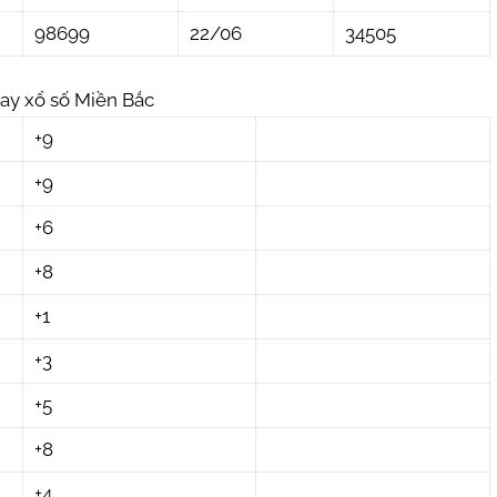
986
99
22/06
345
05
uay xổ số Miền Bắc
+9
+9
+6
+8
+1
+3
+5
+8
+4