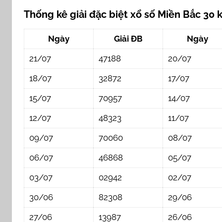
Thống kê giải đặc biệt xổ số Miền Bắc 30 
Ngày
Giải
ĐB
Ngày
21/07
471
88
20/07
18/07
328
72
17/07
15/07
709
57
14/07
12/07
483
23
11/07
09/07
700
60
08/07
06/07
468
68
05/07
03/07
029
42
02/07
30/06
823
08
29/06
27/06
139
87
26/06