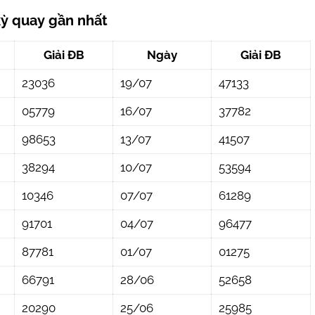
kỳ quay gần nhất
Giải
ĐB
Ngày
Giải
ĐB
230
36
19/07
471
33
057
79
16/07
377
82
986
53
13/07
415
07
382
94
10/07
535
94
103
46
07/07
612
89
917
01
04/07
964
77
877
81
01/07
012
75
667
91
28/06
526
58
202
90
25/06
259
85