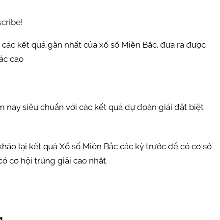
scribe!
h các kết quả gần nhất của xổ số Miền Bắc. đưa ra được
ác cao
ay siêu chuẩn với các kết quả dự đoán giải đặt biệt
ảo lại kết quả Xổ số Miền Bắc các kỳ trước để có cơ sở
ó cơ hội trúng giải cao nhất.
1