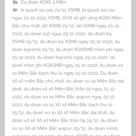
Dự đoán KQXS 3 Miền
bi quyet soi cau 25/12 XSMB
,
bi quyet soi cau
ngay 25-12-2022 XSMB
,
Chốt số giờ vàng KQXS Miền
Bắc chủ nhật
,
dd XSMB 25/12
,
dd XSMB ngay 25-12-
2022
,
du doan 247 ngay 25-12-2022
,
dự đoán kq
XSMB 25/12
,
dự đoán kq XSMB ngay 25-12-2022
,
du
doan kqxsmb 25/12
,
du doan KQXSMB mien phi ngay
25-12-2022
,
du doan kqxsmb ngay 25-12-2022
,
du
doan mien phi KQXSMB ngay 25-12-2022
,
du doan xo
so Miền Bắc bach thu lo ngay 25-12-2022
,
Dự đoán
xổ số miền Bắc chủ nhật
,
du doan xo so Miền Bắc dại
phát
,
dự đoán xổ số Miền Bắc thần tài ngay 25-12-
2022
,
du doan xo so Miền Bắc wap.vn ngay 25-12-
2022
,
du doan xo so Xổ số Miền Bắc bach thu lo
25/12
,
du doan xo so Xổ số Miền Bắc dại phát
,
dự
đoán xổ số Xổ số Miền Bắc thần tài 25/12
,
du doan
xo so Xổ số Miền Bắc wap.vn 25/12
,
du doan xsmb