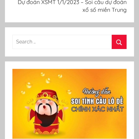
Dự đoán XSMT 1/1/2023 – Soi cầu dự đoán
xổ số miền Trung