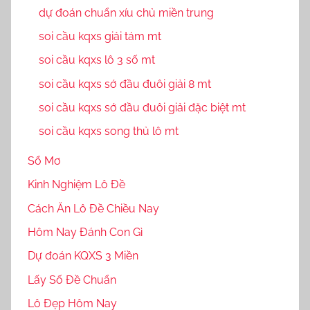
dự đoán chuẩn xíu chủ miền trung
soi cầu kqxs giải tám mt
soi cầu kqxs lô 3 số mt
soi cầu kqxs sớ đầu đuôi giải 8 mt
soi cầu kqxs sớ đầu đuôi giải đặc biệt mt
soi cầu kqxs song thủ lô mt
Sổ Mơ
Kinh Nghiệm Lô Đề
Cách Ăn Lô Đề Chiều Nay
Hôm Nay Đánh Con Gì
Dự đoán KQXS 3 Miền
Lấy Số Đề Chuẩn
Lô Đẹp Hôm Nay