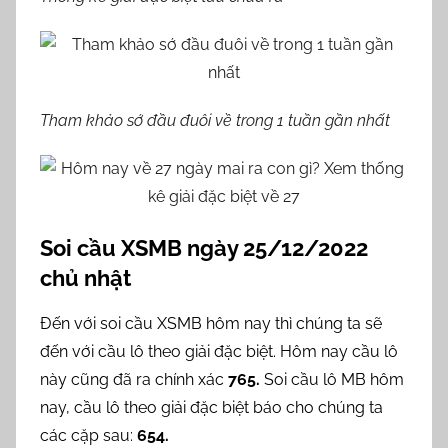
Tham khảo sớ đầu đuôi về trong 1 tuần gần nhất
Soi cầu XSMB ngày 25/12/2022
chủ nhật
Đến với soi cầu XSMB hôm nay thì chúng ta sẽ
đến với cầu lô theo giải đặc biệt. Hôm nay cầu lô
này cũng đã ra chính xác
765.
Soi cầu lô MB hôm
nay, cầu lô theo giải đặc biệt báo cho chúng ta
các cặp sau:
654.