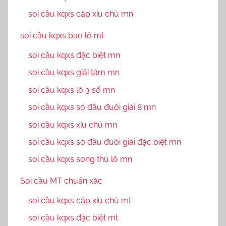
soi cầu kqxs cặp xíu chủ mn
soi cầu kqxs bao lô mt
soi cầu kqxs đặc biệt mn
soi cầu kqxs giải tám mn
soi cầu kqxs lô 3 số mn
soi cầu kqxs sớ đầu đuôi giải 8 mn
soi cầu kqxs xíu chủ mn
soi cầu kqxs sớ đầu đuôi giải đặc biệt mn
soi cầu kqxs song thủ lô mn
Soi cầu MT chuẩn xác
soi cầu kqxs cặp xíu chủ mt
soi cầu kqxs đặc biệt mt