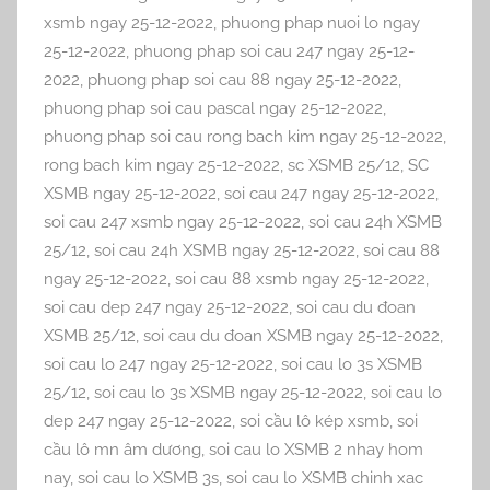
xsmb ngay 25-12-2022
,
phuong phap nuoi lo ngay
25-12-2022
,
phuong phap soi cau 247 ngay 25-12-
2022
,
phuong phap soi cau 88 ngay 25-12-2022
,
phuong phap soi cau pascal ngay 25-12-2022
,
phuong phap soi cau rong bach kim ngay 25-12-2022
,
rong bach kim ngay 25-12-2022
,
sc XSMB 25/12
,
SC
XSMB ngay 25-12-2022
,
soi cau 247 ngay 25-12-2022
,
soi cau 247 xsmb ngay 25-12-2022
,
soi cau 24h XSMB
25/12
,
soi cau 24h XSMB ngay 25-12-2022
,
soi cau 88
ngay 25-12-2022
,
soi cau 88 xsmb ngay 25-12-2022
,
soi cau dep 247 ngay 25-12-2022
,
soi cau du đoan
XSMB 25/12
,
soi cau du đoan XSMB ngay 25-12-2022
,
soi cau lo 247 ngay 25-12-2022
,
soi cau lo 3s XSMB
25/12
,
soi cau lo 3s XSMB ngay 25-12-2022
,
soi cau lo
dep 247 ngay 25-12-2022
,
soi cầu lô kép xsmb
,
soi
cầu lô mn âm dương
,
soi cau lo XSMB 2 nhay hom
nay
,
soi cau lo XSMB 3s
,
soi cau lo XSMB chinh xac