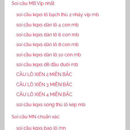
Soi cầu MB Víp nhất
soi cầu kqxs lô bạch thủ 2 nháy víp mb
soi cầu kqxs dàn lô 4 con mb
soi cầu kqxs dàn lô 6 con mb
soi cầu kqxs dàn lô 8 con mb
soi cầu kqxs dàn lô 10 con mb
soi cầu kqxs đề đầu đuôi mb
CẦU LÔ XIÊN 2 MIỀN BẮC
CẦU LÔ XIÊN 3 MIỀN BẮC
CẦU LÔ XIÊN 4 MIỀN BẮC
soi cầu kqxs song thủ lô kép mb
Soi cầu MN chuẩn xác
soi cầu kqxs bao lô mn