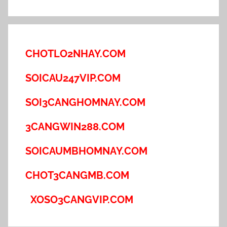
CHOTLO2NHAY.COM
SOICAU247VIP.COM
SOI3CANGHOMNAY.COM
3CANGWIN288.COM
SOICAUMBHOMNAY.COM
CHOT3CANGMB.COM
XOSO3CANGVIP.COM