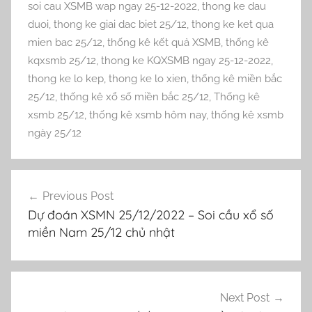
soi cau XSMB wap ngay 25-12-2022
,
thong ke dau
duoi
,
thong ke giai dac biet 25/12
,
thong ke ket qua
mien bac 25/12
,
thống kê kết quả XSMB
,
thống kê
kqxsmb 25/12
,
thong ke KQXSMB ngay 25-12-2022
,
thong ke lo kep
,
thong ke lo xien
,
thống kê miền bắc
25/12
,
thống kê xổ số miền bắc 25/12
,
Thống kê
xsmb 25/12
,
thống kê xsmb hôm nay
,
thống kê xsmb
ngày 25/12
Điều
Previous Post
hướng
Dự đoán XSMN 25/12/2022 – Soi cầu xổ số
bài
miền Nam 25/12 chủ nhật
viết
Next Post