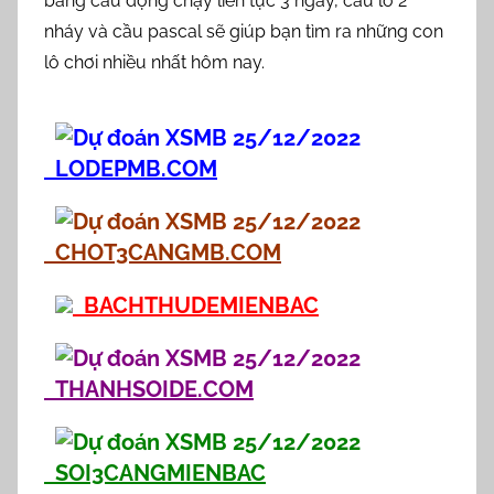
bảng cầu động chạy liên tục 3 ngày, cầu lô 2
nháy và cầu pascal sẽ giúp bạn tìm ra những con
lô chơi nhiều nhất hôm nay.
LODEPMB.COM
CHOT3CANGMB.COM
BACHTHUDEMIENBAC
THANHSOIDE.COM
SOI3CANGMIENBAC