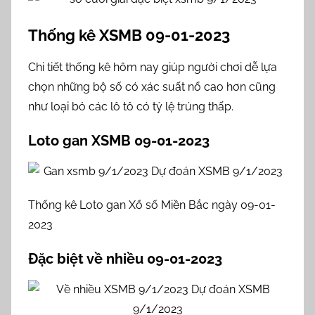
Thống kê XSMB 09-01-2023
Chi tiết thống kê hôm nay giúp người chơi dễ lựa
chọn những bộ số có xác suất nổ cao hơn cũng
như loại bỏ các lô tô có tỷ lệ trúng thấp.
Loto gan XSMB 09-01-2023
Thống kê Loto gan Xổ số Miền Bắc ngày 09-01-
2023
Đặc biệt về nhiều 09-01-2023