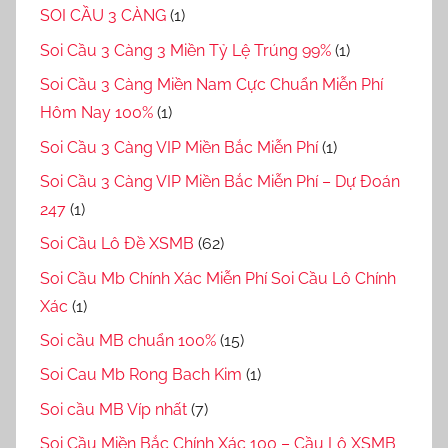
SOI CẦU 3 CÀNG
(1)
Soi Cầu 3 Càng 3 Miền Tỷ Lệ Trúng 99%
(1)
Soi Cầu 3 Càng Miền Nam Cực Chuẩn Miễn Phí
Hôm Nay 100%
(1)
Soi Cầu 3 Càng VIP Miền Bắc Miễn Phí
(1)
Soi Cầu 3 Càng VIP Miền Bắc Miễn Phí – Dự Đoán
247
(1)
Soi Cầu Lô Đề XSMB
(62)
Soi Cầu Mb Chính Xác Miễn Phí Soi Cầu Lô Chính
Xác
(1)
Soi cầu MB chuẩn 100%
(15)
Soi Cau Mb Rong Bach Kim
(1)
Soi cầu MB Víp nhất
(7)
Soi Cầu Miền Bắc Chính Xác 100 – Cầu Lô XSMB