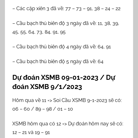
– Các cặp xiên 3 đã về: 77 – 73 – 91, 38 – 24 – 22
– Cầu bạch thủ biên độ 3 ngày đã về: 11, 38, 39,
45, 55, 64, 73, 84, 91, 95
– Cầu bạch thủ biên độ 4 ngày đã về: 64, 91
– Cầu bạch thủ biên độ 5 ngày đã về: 64
Dự đoán XSMB 09-01-2023 / Dự
đoán XSMB 9/1/2023
Hôm qua về 11 => Soi Cầu XSMB 9-1-2023 sẽ có:
06 – 60 / 89 – 98 / 01 – 10
XSMB hôm qua có 12 => Dự đoán hôm nay sẽ có:
12 – 21 và 19 – 91