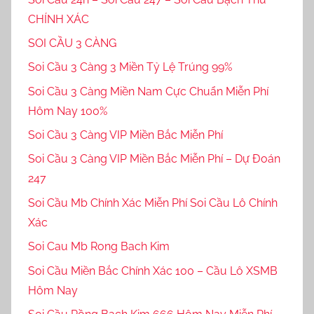
CHÍNH XÁC
SOI CẦU 3 CÀNG
Soi Cầu 3 Càng 3 Miền Tỷ Lệ Trúng 99%
Soi Cầu 3 Càng Miền Nam Cực Chuẩn Miễn Phí
Hôm Nay 100%
Soi Cầu 3 Càng VIP Miền Bắc Miễn Phí
Soi Cầu 3 Càng VIP Miền Bắc Miễn Phí – Dự Đoán
247
Soi Cầu Mb Chính Xác Miễn Phí Soi Cầu Lô Chính
Xác
Soi Cau Mb Rong Bach Kim
Soi Cầu Miền Bắc Chính Xác 100 – Cầu Lô XSMB
Hôm Nay