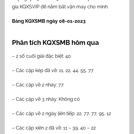
gia KQXSVIP để nắm bắt vận may cho mình.
Bảng KQXSMB ngày 08-01-2023
Phân tích KQXSMB hôm qua
– 2 số cuối giải đặc biệt: 40
– Các cặp kép đã về: 11, 22, 44, 55, 77
– Các cặp về 2 nháy: 77
– Các cặp về 3 nháy: Không có
– Các cặp về 2 ngày liên tiếp: 22, 77, 77, 95, 12
– Các cặp xiên 2 đã về: 11 – 39, 40 – 22