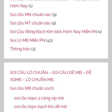
Hôm Nay
(1)
Soi cầu MN chuẩn xác
(9)
Soi cầu MT chuẩn xác
(9)
Soi Cầu Rồng Bạch Kim 666 Hôm Nay Miễn Phí
(1)
Soi Lô MB Miễn Phí
(43)
Thông báo
(3)
SOI CẦU LÔ CHUẨN – SOI CẦU ĐỀ MB – ĐỀ
XSMB – LÔ CHUẨN MB
Soi cầu MB chuẩn 100%
soi cầu kqxs 3 càng víp mb
soi cầu kqxs bạch thủ đề mb