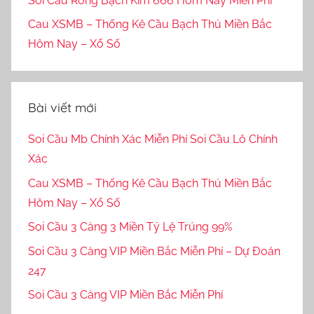
Soi Cầu Rồng Bạch Kim 666 Hôm Nay Miễn Phí
Cau XSMB – Thống Kê Cầu Bạch Thủ Miền Bắc
Hôm Nay – Xổ Số
Bài viết mới
Soi Cầu Mb Chính Xác Miễn Phí Soi Cầu Lô Chính
Xác
Cau XSMB – Thống Kê Cầu Bạch Thủ Miền Bắc
Hôm Nay – Xổ Số
Soi Cầu 3 Càng 3 Miền Tỷ Lệ Trúng 99%
Soi Cầu 3 Càng VIP Miền Bắc Miễn Phí – Dự Đoán
247
Soi Cầu 3 Càng VIP Miền Bắc Miễn Phí