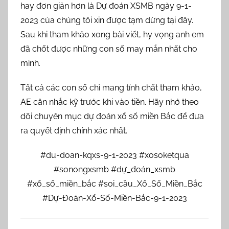
hay đơn giản hơn là Dự đoán XSMB ngày 9-1-
2023 của chúng tôi xin được tạm dừng tại đây.
Sau khi tham khảo xong bài viết, hy vọng anh em
đã chốt được những con số may mắn nhất cho
mình.
Tất cả các con số chỉ mang tính chất tham khảo,
AE cân nhắc kỹ trước khi vào tiền. Hãy nhớ theo
dõi chuyên mục dự đoán xổ số miền Bắc để đưa
ra quyết định chính xác nhất.
#du-doan-kqxs-9-1-2023 #xosoketqua
#sonongxsmb #dự_đoán_xsmb
#xổ_số_miền_bắc #soi_cầu_Xổ_Số_Miền_Bắc
#Dự-Đoán-Xổ-Số-Miền-Bắc-9-1-2023