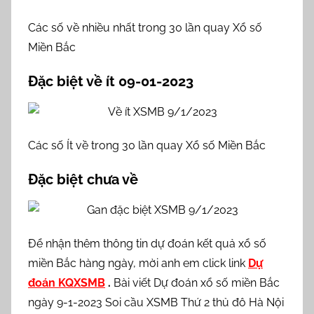
Các số về nhiều nhất trong 30 lần quay Xổ số
Miền Bắc
Đặc biệt về ít 09-01-2023
Các số Ít về trong 30 lần quay Xổ số Miền Bắc
Đặc biệt chưa về
Để nhận thêm thông tin dự đoán kết quả xổ số
miền Bắc hàng ngày, mời anh em click link
Dự
đoán KQXSMB
.
Bài viết Dự đoán xổ số miền Bắc
ngày 9-1-2023 Soi cầu XSMB Thứ 2 thủ đô Hà Nội