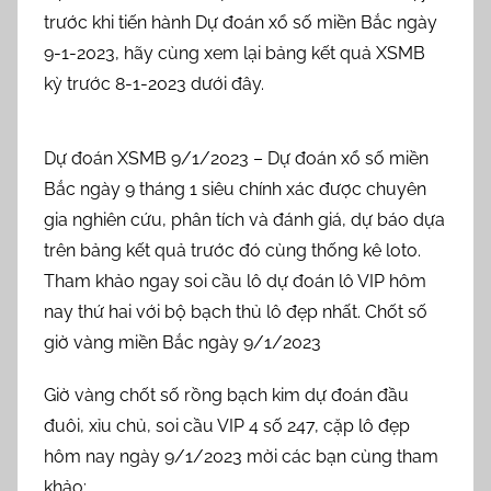
trước khi tiến hành Dự đoán xổ số miền Bắc ngày
9-1-2023, hãy cùng xem lại bảng kết quả XSMB
kỳ trước 8-1-2023 dưới đây.
Dự đoán XSMB 9/1/2023 – Dự đoán xổ số miền
Bắc ngày 9 tháng 1 siêu chính xác được chuyên
gia nghiên cứu, phân tích và đánh giá, dự báo dựa
trên bảng kết quả trước đó cùng thống kê loto.
Tham khảo ngay soi cầu lô dự đoán lô VIP hôm
nay thứ hai với bộ bạch thủ lô đẹp nhất.
Chốt số
giờ vàng miền Bắc ngày 9/1/2023
Giờ vàng chốt số rồng bạch kim dự đoán đầu
đuôi, xỉu chủ, soi cầu VIP 4 số 247, cặp lô đẹp
hôm nay ngày 9/1/2023 mời các bạn cùng tham
khảo: