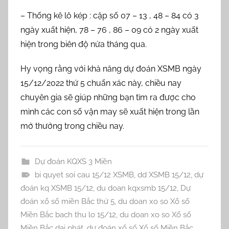
– Thống kê lô kép : cặp số 07 – 13 , 48 – 84 có 3
ngày xuất hiện, 78 – 76 , 86 – 09 có 2 ngày xuất
hiện trong biên độ nửa tháng qua.
Hy vọng rằng với khả năng dự đoán XSMB ngày
15/12/2022 thứ 5 chuẩn xác này, chiều nay
chuyên gia sẽ giúp những bạn tìm ra được cho
mình các con số vận may sẽ xuất hiện trong lần
mở thưởng trong chiều nay.
Dự đoán KQXS 3 Miền
bi quyet soi cau 15/12 XSMB
,
dd XSMB 15/12
,
dự
đoán kq XSMB 15/12
,
du doan kqxsmb 15/12
,
Dự
đoán xổ số miền Bắc thứ 5
,
du doan xo so Xổ số
Miền Bắc bach thu lo 15/12
,
du doan xo so Xổ số
Miền Bắc dại phát
,
dự đoán xổ số Xổ số Miền Bắc