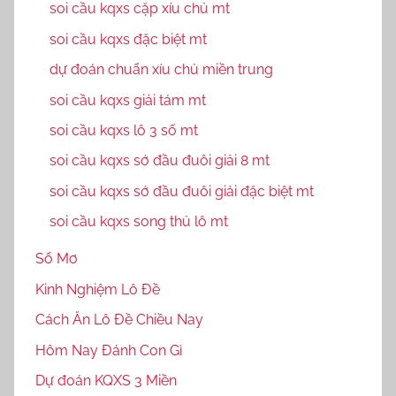
soi cầu kqxs cặp xíu chủ mt
soi cầu kqxs đặc biệt mt
dự đoán chuẩn xíu chủ miền trung
soi cầu kqxs giải tám mt
soi cầu kqxs lô 3 số mt
soi cầu kqxs sớ đầu đuôi giải 8 mt
soi cầu kqxs sớ đầu đuôi giải đặc biệt mt
soi cầu kqxs song thủ lô mt
Sổ Mơ
Kinh Nghiệm Lô Đề
Cách Ăn Lô Đề Chiều Nay
Hôm Nay Đánh Con Gì
Dự đoán KQXS 3 Miền