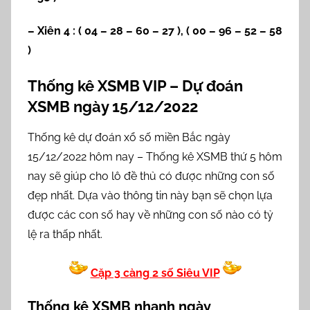
– Xiên 4 : ( 04 – 28 – 60 – 27 ), ( 00 – 96 – 52 – 58
)
Thống kê XSMB VIP – Dự đoán
XSMB ngày 15/12/2022
Thống kê dự đoán xổ số miền Bắc ngày
15/12/2022 hôm nay – Thống kê XSMB thứ 5 hôm
nay sẽ giúp cho lô đề thủ có được những con số
đẹp nhất. Dựa vào thông tin này bạn sẽ chọn lựa
được các con số hay về những con số nào có tỷ
lệ ra thấp nhất.
Cặp 3 càng 2 số Siêu VIP
Thống kê XSMB nhanh ngày