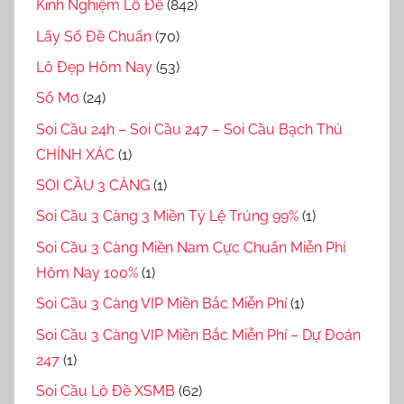
Kinh Nghiệm Lô Đề
(842)
Lấy Số Đề Chuẩn
(70)
Lô Đẹp Hôm Nay
(53)
Sổ Mơ
(24)
Soi Cầu 24h – Soi Cầu 247 – Soi Cầu Bạch Thủ
CHÍNH XÁC
(1)
SOI CẦU 3 CÀNG
(1)
Soi Cầu 3 Càng 3 Miền Tỷ Lệ Trúng 99%
(1)
Soi Cầu 3 Càng Miền Nam Cực Chuẩn Miễn Phí
Hôm Nay 100%
(1)
Soi Cầu 3 Càng VIP Miền Bắc Miễn Phí
(1)
Soi Cầu 3 Càng VIP Miền Bắc Miễn Phí – Dự Đoán
247
(1)
Soi Cầu Lô Đề XSMB
(62)