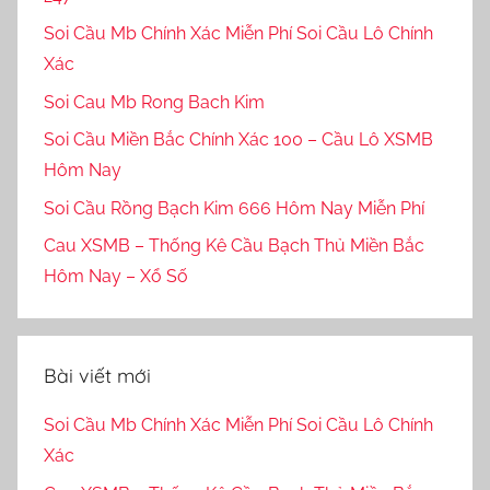
Soi Cầu Mb Chính Xác Miễn Phí Soi Cầu Lô Chính
Xác
Soi Cau Mb Rong Bach Kim
Soi Cầu Miền Bắc Chính Xác 100 – Cầu Lô XSMB
Hôm Nay
Soi Cầu Rồng Bạch Kim 666 Hôm Nay Miễn Phí
Cau XSMB – Thống Kê Cầu Bạch Thủ Miền Bắc
Hôm Nay – Xổ Số
Bài viết mới
Soi Cầu Mb Chính Xác Miễn Phí Soi Cầu Lô Chính
Xác