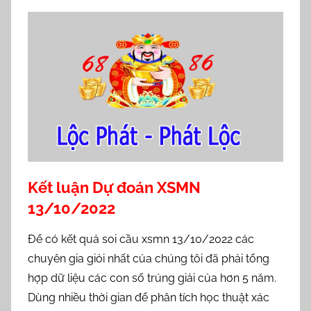
Kết luận Dự đoán XSMN
13/10/2022
Để có kết quả soi cầu xsmn 13/10/2022 các
chuyên gia giỏi nhất của chúng tôi đã phải tổng
hợp dữ liệu các con số trúng giải của hơn 5 năm.
Dùng nhiều thời gian để phân tích học thuật xác