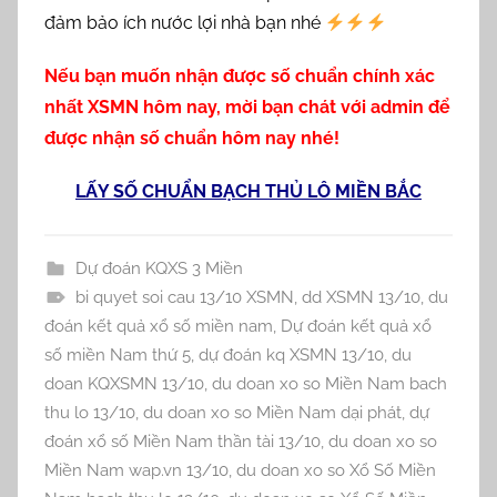
đảm bảo ích nước lợi nhà bạn nhé
Nếu bạn muốn nhận được số chuẩn chính xác
nhất XSMN hôm nay, mời bạn chát với admin để
được nhận số chuẩn hôm nay nhé!
LẤY SỐ CHUẨN BẠCH THỦ LÔ MIỀN BẮC
Dự đoán KQXS 3 Miền
bi quyet soi cau 13/10 XSMN
,
dd XSMN 13/10
,
du
đoán kết quả xổ số miền nam
,
Dự đoán kết quả xổ
số miền Nam thứ 5
,
dự đoán kq XSMN 13/10
,
du
doan KQXSMN 13/10
,
du doan xo so Miền Nam bach
thu lo 13/10
,
du doan xo so Miền Nam dại phát
,
dự
đoán xổ số Miền Nam thần tài 13/10
,
du doan xo so
Miền Nam wap.vn 13/10
,
du doan xo so Xổ Số Miền