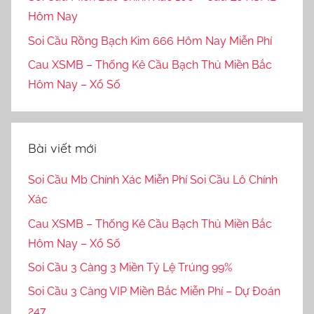
Hôm Nay
Soi Cầu Rồng Bạch Kim 666 Hôm Nay Miễn Phí
Cau XSMB – Thống Kê Cầu Bạch Thủ Miền Bắc
Hôm Nay – Xổ Số
Bài viết mới
Soi Cầu Mb Chính Xác Miễn Phí Soi Cầu Lô Chính
Xác
Cau XSMB – Thống Kê Cầu Bạch Thủ Miền Bắc
Hôm Nay – Xổ Số
Soi Cầu 3 Càng 3 Miền Tỷ Lệ Trúng 99%
Soi Cầu 3 Càng VIP Miền Bắc Miễn Phí – Dự Đoán
247