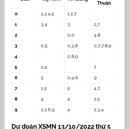
Thuận
0
2,2,4,5
1,2,7
1
3,4
3
2,7
2
0,0
4,8
3
0,5
0,3,8
0,
7
,7,8,9
4
0,
8
,9
5
2
,4
7
6
5
0,4,6
9
7
1,5
5
4,7
8
4
4
2,5
9
2,2,6,9
4
2,3,4
Dự đoán XSMN 13/10/2022 thứ 5