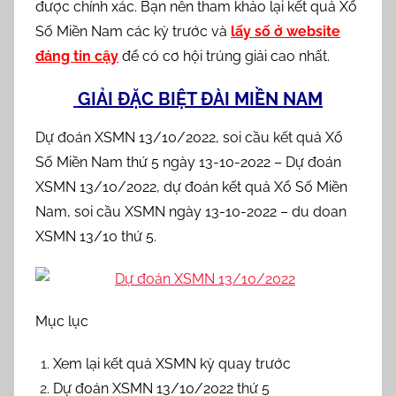
được chính xác. Bạn nên tham khảo lại kết quả Xổ
Số Miền Nam các kỳ trước và
lấy số ở website
đáng tin cậy
để có cơ hội trúng giải cao nhất.
GIẢI ĐẶC BIỆT ĐÀI MIỀN NAM
Dự đoán XSMN 13/10/2022, soi cầu kết quả Xổ
Số Miền Nam thứ 5 ngày 13-10-2022 – Dự đoán
XSMN 13/10/2022, dự đoán kết quả Xổ Số Miền
Nam, soi cầu XSMN ngày 13-10-2022 – du doan
XSMN 13/10 thứ 5.
Mục lục
Xem lại kết quả XSMN kỳ quay trước
Dự đoán XSMN 13/10/2022 thứ 5