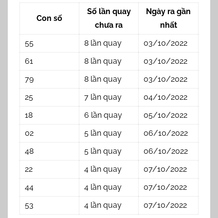
Số lần quay
Ngày ra gần
Con số
chưa ra
nhất
55
8 lần quay
03/10/2022
61
8 lần quay
03/10/2022
79
8 lần quay
03/10/2022
25
7 lần quay
04/10/2022
18
6 lần quay
05/10/2022
02
5 lần quay
06/10/2022
48
5 lần quay
06/10/2022
22
4 lần quay
07/10/2022
44
4 lần quay
07/10/2022
53
4 lần quay
07/10/2022