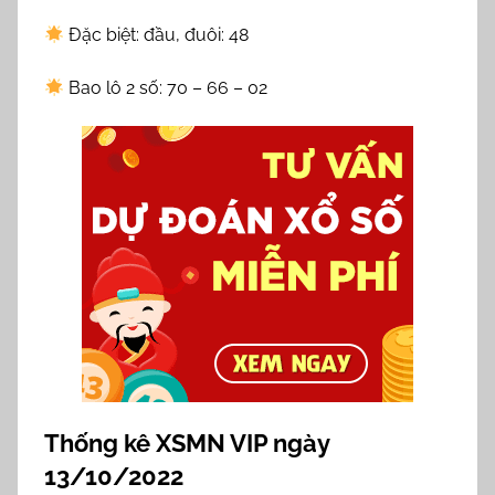
Đặc biệt: đầu, đuôi: 48
Bao lô 2 số: 70 – 66 – 02
Thống kê XSMN VIP ngày
13/10/2022