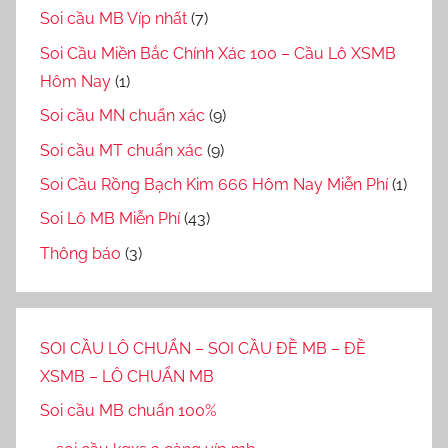
Soi cầu MB Víp nhất
(7)
Soi Cầu Miền Bắc Chính Xác 100 – Cầu Lô XSMB
Hôm Nay
(1)
Soi cầu MN chuẩn xác
(9)
Soi cầu MT chuẩn xác
(9)
Soi Cầu Rồng Bạch Kim 666 Hôm Nay Miễn Phí
(1)
Soi Lô MB Miễn Phí
(43)
Thông báo
(3)
SOI CẦU LÔ CHUẨN – SOI CẦU ĐỀ MB – ĐỀ
XSMB – LÔ CHUẨN MB
Soi cầu MB chuẩn 100%