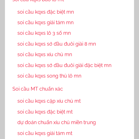
soi cầu kqxs đặc biệt mn
soi cầu kqxs giải tám mn
soi cầu kqxs lô 3 số mn
soi cầu kqxs sớ đầu đuôi giải 8 mn
soi cầu kqxs xíu chủ mn
soi cầu kqxs sớ đầu đuôi giải đặc biệt mn
soi cầu kqxs song thủ lô mn
Soi cầu MT chuẩn xác
soi cầu kqxs cặp xíu chủ mt
soi cầu kqxs đặc biệt mt
dự đoán chuẩn xíu chủ miền trung
soi cầu kqxs giải tám mt