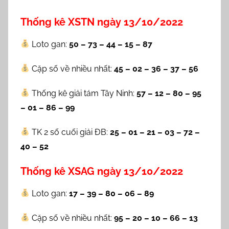
Thống kê XSTN ngày 13/10/2022
Loto gan:
50 – 73 – 44 – 15 – 87
Cặp số về nhiều nhất:
45 – 02 – 36 – 37 – 56
Thống kê giải tám Tây Ninh:
57 – 12 – 80 – 95
– 01 – 86 – 99
TK 2 số cuối giải ĐB:
25 – 01 – 21 – 03 – 72 –
40 – 52
Thống kê XSAG ngày 13/10/2022
Loto gan:
17 – 39 – 80 – 06 – 89
Cặp số về nhiều nhất:
95 – 20 – 10 – 66 – 13