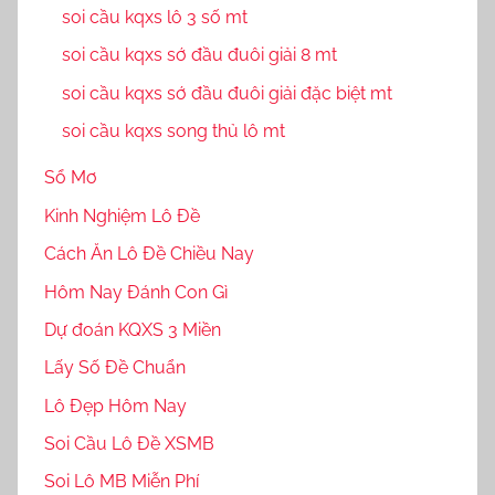
soi cầu kqxs lô 3 số mt
soi cầu kqxs sớ đầu đuôi giải 8 mt
soi cầu kqxs sớ đầu đuôi giải đặc biệt mt
soi cầu kqxs song thủ lô mt
Sổ Mơ
Kinh Nghiệm Lô Đề
Cách Ăn Lô Đề Chiều Nay
Hôm Nay Đánh Con Gì
Dự đoán KQXS 3 Miền
Lấy Số Đề Chuẩn
Lô Đẹp Hôm Nay
Soi Cầu Lô Đề XSMB
Soi Lô MB Miễn Phí