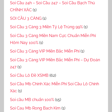
Soi Cầu 24h – Soi Cầu 247 – Soi Cầu Bạch Thủ
CHÍNH XÁC
(1)
SOI CẦU 3 CÀNG
(1)
Soi Cầu 3 Càng 3 Miền Tỷ Lệ Trúng 99%
(1)
Soi Cầu 3 Càng Miền Nam Cực Chuẩn Miễn Phí
Hôm Nay 100%
(1)
Soi Cầu 3 Càng VIP Miền Bắc Miễn Phí
(1)
Soi Cầu 3 Càng VIP Miền Bắc Miễn Phí – Dự Đoán
247
(1)
Soi Cầu Lô Đề XSMB
(62)
Soi Cầu Mb Chính Xác Miễn Phí Soi Cầu Lô Chính
Xác
(1)
Soi cầu MB chuẩn 100%
(15)
Soi Cau Mb Rong Bach Kim
(1)