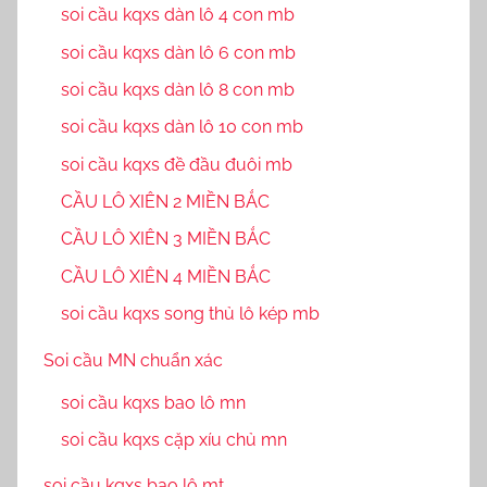
soi cầu kqxs dàn lô 4 con mb
soi cầu kqxs dàn lô 6 con mb
soi cầu kqxs dàn lô 8 con mb
soi cầu kqxs dàn lô 10 con mb
soi cầu kqxs đề đầu đuôi mb
CẦU LÔ XIÊN 2 MIỀN BẮC
CẦU LÔ XIÊN 3 MIỀN BẮC
CẦU LÔ XIÊN 4 MIỀN BẮC
soi cầu kqxs song thủ lô kép mb
Soi cầu MN chuẩn xác
soi cầu kqxs bao lô mn
soi cầu kqxs cặp xíu chủ mn
soi cầu kqxs bao lô mt