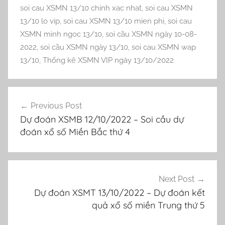
soi cau XSMN 13/10 chinh xac nhat
,
soi cau XSMN
13/10 lo vip
,
soi cau XSMN 13/10 mien phi
,
soi cau
XSMN minh ngoc 13/10
,
soi cầu XSMN ngày 10-08-
2022
,
soi cầu XSMN ngày 13/10
,
soi cau XSMN wap
13/10
,
Thống kê XSMN VIP ngày 13/10/2022
Điều
Previous Post
hướng
Dự đoán XSMB 12/10/2022 – Soi cầu dự
bài
đoán xổ số Miền Bắc thứ 4
viết
Next Post
Dự đoán XSMT 13/10/2022 – Dự đoán kết
quả xổ số miền Trung thứ 5