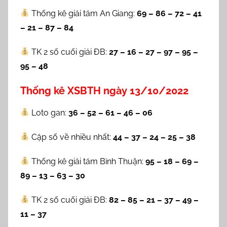
Thống kê giải tám An Giang:
69 – 86 – 72 – 41
– 21 – 87 – 84
TK 2 số cuối giải ĐB:
27 – 16 – 27 – 97 – 95 –
95 – 48
Thống kê XSBTH ngày 13/10/2022
Loto gan:
36 – 52 – 61 – 46 – 06
Cặp số về nhiều nhất:
44 – 37 – 24 – 25 – 38
Thống kê giải tám Bình Thuận:
95 – 18 – 69 –
89 – 13 – 63 – 30
TK 2 số cuối giải ĐB:
82 – 85 – 21 – 37 – 49 –
11 – 37