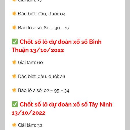
Đặc biệt: đầu, đuôi: 04
Bao lô 2 số: 60 – 30 – 17
Chốt số lô dự đoán xổ số Bình
Thuận 13/10/2022
Giải tám: 60
Đặc biệt: đầu, đuôi: 26
Bao lô 2 số: 02 – 95 – 34
Chốt số lô dự đoán xổ số Tây Ninh
13/10/2022
Giải tám: 32