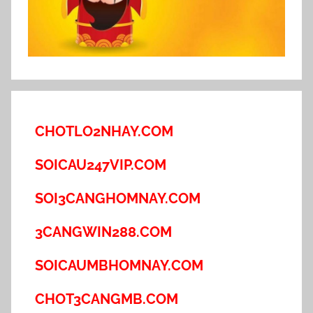
CHOTLO2NHAY.COM
SOICAU247VIP.COM
SOI3CANGHOMNAY.COM
3CANGWIN288.COM
SOICAUMBHOMNAY.COM
CHOT3CANGMB.COM