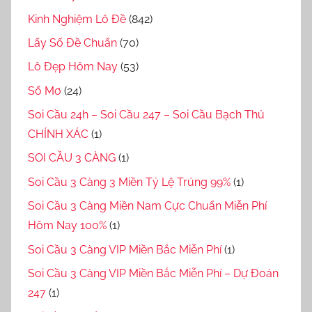
Kinh Nghiệm Lô Đề
(842)
Lấy Số Đề Chuẩn
(70)
Lô Đẹp Hôm Nay
(53)
Sổ Mơ
(24)
Soi Cầu 24h – Soi Cầu 247 – Soi Cầu Bạch Thủ
CHÍNH XÁC
(1)
SOI CẦU 3 CÀNG
(1)
Soi Cầu 3 Càng 3 Miền Tỷ Lệ Trúng 99%
(1)
Soi Cầu 3 Càng Miền Nam Cực Chuẩn Miễn Phí
Hôm Nay 100%
(1)
Soi Cầu 3 Càng VIP Miền Bắc Miễn Phí
(1)
Soi Cầu 3 Càng VIP Miền Bắc Miễn Phí – Dự Đoán
247
(1)