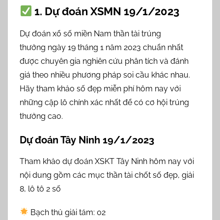
1. Dự đoán XSMN 19/1/2023
Dự đoán xổ số miền Nam thần tài trúng
thưởng ngày 19 tháng 1 năm 2023 chuẩn nhất
được chuyên gia nghiên cứu phân tích và đánh
giá theo nhiều phương pháp soi cầu khác nhau.
Hãy tham khảo số đẹp miễn phí hôm nay với
những cặp lô chính xác nhất để có cơ hội trúng
thưởng cao.
Dự đoán Tây Ninh 19/1/2023
Tham khảo dự đoán XSKT Tây Ninh hôm nay với
nội dung gồm các mục thần tài chốt số đẹp, giải
8, lô tô 2 số
Bạch thủ giải tám: 02