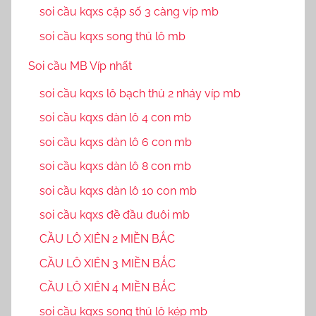
soi cầu kqxs cặp số 3 càng víp mb
soi cầu kqxs song thủ lô mb
Soi cầu MB Víp nhất
soi cầu kqxs lô bạch thủ 2 nháy víp mb
soi cầu kqxs dàn lô 4 con mb
soi cầu kqxs dàn lô 6 con mb
soi cầu kqxs dàn lô 8 con mb
soi cầu kqxs dàn lô 10 con mb
soi cầu kqxs đề đầu đuôi mb
CẦU LÔ XIÊN 2 MIỀN BẮC
CẦU LÔ XIÊN 3 MIỀN BẮC
CẦU LÔ XIÊN 4 MIỀN BẮC
soi cầu kqxs song thủ lô kép mb