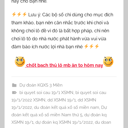
nay cho bạn nhé.
Lưu ý: Các bộ số chỉ dùng cho mục đích
tham khảo, bạn nên cân nhắc trước khi chơi và
không chơi lô đề vì đó là bất hợp pháp, chỉ nên
chơi lô tô do nhà nước phát hành vừa vui vừa
đảm bảo ích nước lợi nhà bạn nhé
chốt bạch thủ lô mb ăn to hôm nay
Dự đoán KQXS 3 Miền
bi quyet soi cau 19/1 XSMN
,
bi quyet soi cau
19/1/2022 XSMN
,
dd XSMN 19/1
,
dd XSMN
19/1/2022
,
du đoán kết quả xổ số miền nam
,
Dự
đoán kết quả xổ số miền Nam thứ 5
,
dự đoán kq
XSMN 19/1
,
dự đoán kq XSMN 19/1/2022
,
du doan