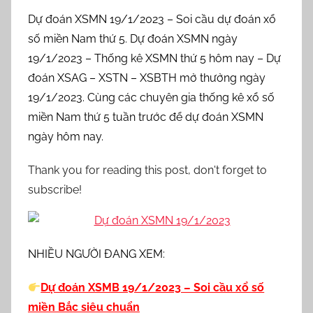
Dự đoán XSMN 19/1/2023 – Soi cầu dự đoán xổ
số miền Nam thứ 5. Dự đoán XSMN ngày
19/1/2023 – Thống kê XSMN thứ 5 hôm nay – Dự
đoán XSAG – XSTN – XSBTH mở thưởng ngày
19/1/2023. Cùng các chuyên gia thống kê xổ số
miền Nam thứ 5 tuần trước để dự đoán XSMN
ngày hôm nay.
Thank you for reading this post, don't forget to
subscribe!
NHIỀU NGƯỜI ĐANG XEM:
Dự đoán XSMB 19/1/2023 – Soi cầu xổ số
miền Bắc siêu chuẩn