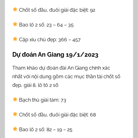
Chốt số đầu, đuôi giải đặc biệt: 92
Bao lô 2 số: 23 – 64 – 35
Cặp xỉu chủ đẹp: 366 – 457
Dự đoán An Giang 19/1/2023
Tham khảo dự đoán đài An Giang chính xác
nhất với nội dung gồm các mục thần tài chốt số
đẹp, giải 8, lô tô 2 số
Bạch thủ giải tám: 73
Chốt số đầu, đuôi giải đặc biệt: 68
Bao lô 2 số: 82 – 19 – 25