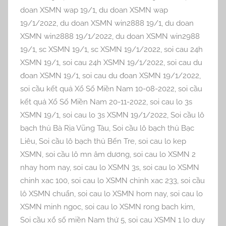
doan XSMN wap 19/1
,
du doan XSMN wap
19/1/2022
,
du doan XSMN win2888 19/1
,
du doan
XSMN win2888 19/1/2022
,
du doan XSMN win2988
19/1
,
sc XSMN 19/1
,
sc XSMN 19/1/2022
,
soi cau 24h
XSMN 19/1
,
soi cau 24h XSMN 19/1/2022
,
soi cau du
đoan XSMN 19/1
,
soi cau du đoan XSMN 19/1/2022
,
soi cầu kết quả Xổ Số Miền Nam 10-08-2022
,
soi cầu
kết quả Xổ Số Miền Nam 20-11-2022
,
soi cau lo 3s
XSMN 19/1
,
soi cau lo 3s XSMN 19/1/2022
,
Soi cầu lô
bạch thủ Bà Rịa Vũng Tàu
,
Soi cầu lô bạch thủ Bạc
Liêu
,
Soi cầu lô bạch thủ Bến Tre
,
soi cau lo kep
XSMN
,
soi cầu lô mn âm dương
,
soi cau lo XSMN 2
nhay hom nay
,
soi cau lo XSMN 3s
,
soi cau lo XSMN
chinh xac 100
,
soi cau lo XSMN chinh xac 233
,
soi cầu
lô XSMN chuẩn
,
soi cau lo XSMN hom nay
,
soi cau lo
XSMN minh ngoc
,
soi cau lo XSMN rong bach kim
,
Soi cầu xổ số miền Nam thứ 5
,
soi cau XSMN 1 lo duy