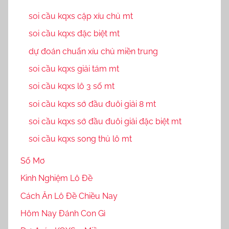
soi cầu kqxs cặp xíu chủ mt
soi cầu kqxs đặc biệt mt
dự đoán chuẩn xíu chủ miền trung
soi cầu kqxs giải tám mt
soi cầu kqxs lô 3 số mt
soi cầu kqxs sớ đầu đuôi giải 8 mt
soi cầu kqxs sớ đầu đuôi giải đặc biệt mt
soi cầu kqxs song thủ lô mt
Sổ Mơ
Kinh Nghiệm Lô Đề
Cách Ăn Lô Đề Chiều Nay
Hôm Nay Đánh Con Gì