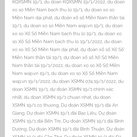
KQXSMN 19/1
,
du doan KQXSMN 19/1/2022
,
du doan
xo so Miền Nam bach thu lo 19/1
,
du doan xo so
Miền Nam dại phát
,
dự đoán xổ số Miền Nam thần tài
19/1
,
du doan xo so Miền Nam wap.vn 19/1
,
du doan
xo so Xổ Số Miền Nam bach thu lo 19/1
,
du doan xo
so Xổ Số Miền Nam bach thu lo 19/1/2022
,
du doan
xo so Xổ Số Miền Nam dại phát
,
dự đoán xổ số Xổ Số
Miền Nam thần tài 19/1
,
dự đoán xổ số Xổ Số Miền
Nam thần tài 19/1/2022
,
du doan xo so Xổ Số Miền
Nam wap.vn 19/1
,
du doan xo so Xổ Số Miền Nam
wap.vn 19/1/2022
,
du doan XSMN 074 19/1/2022
,
du
doan XSMN 19/1
,
dự đoán XSMN 19/1 chính xác
nhất
,
du doan XSMN 19/1 chuan nhat
,
du doan
XSMN 19/1 co thuong
,
Dự đoán XSMN 19/1 đài An
Giang
,
Dự đoán XSMN 19/1 đài Bạc Liêu
,
Dự đoán
XSMN 19/1 đài Bến Tre
,
Dự đoán XSMN 19/1 đài Bình
Dương
,
Dự đoán XSMN 19/1 đài Bình Thuận
,
Dự đoán
XSMN 19/1 đài Cần Thơ
,
Dự đoán XSMN 19/1 đài Đà