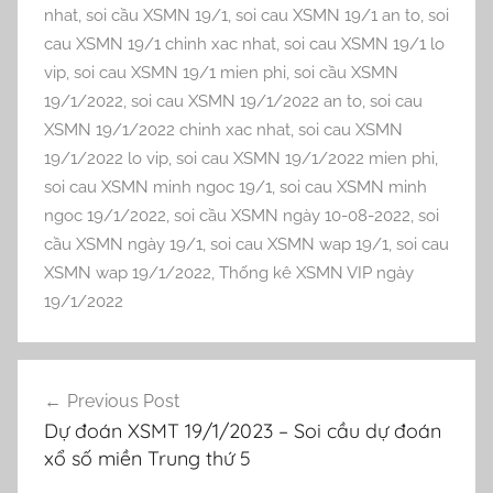
nhat
,
soi cầu XSMN 19/1
,
soi cau XSMN 19/1 an to
,
soi
cau XSMN 19/1 chinh xac nhat
,
soi cau XSMN 19/1 lo
vip
,
soi cau XSMN 19/1 mien phi
,
soi cầu XSMN
19/1/2022
,
soi cau XSMN 19/1/2022 an to
,
soi cau
XSMN 19/1/2022 chinh xac nhat
,
soi cau XSMN
19/1/2022 lo vip
,
soi cau XSMN 19/1/2022 mien phi
,
soi cau XSMN minh ngoc 19/1
,
soi cau XSMN minh
ngoc 19/1/2022
,
soi cầu XSMN ngày 10-08-2022
,
soi
cầu XSMN ngày 19/1
,
soi cau XSMN wap 19/1
,
soi cau
XSMN wap 19/1/2022
,
Thống kê XSMN VIP ngày
19/1/2022
Điều
Previous Post
hướng
Dự đoán XSMT 19/1/2023 – Soi cầu dự đoán
bài
xổ số miền Trung thứ 5