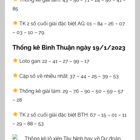
85
TK 2 số cuối giải đặc biệt AG: 01 – 84 – 26 – 07
– 03 – 10 – 79
Thống kê Bình Thuận ngày 19/1/2023
Loto gan: 22 – 41 – 27 – 99 – 17
Cặp số về nhiều nhất: 37 – 44 – 25 – 39 – 53
Thống kê giải tám: 29 – 76 – 90 – 50 – 59 – 57
– 28
TK 2 số cuối giải đặc biệt BTH: 67 – 15 – 01 – 11
– 29 – 88 – 53