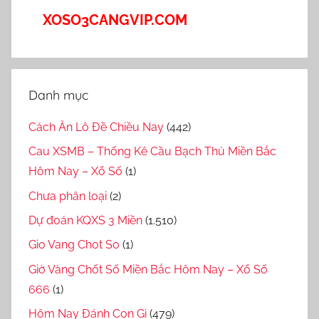
XOSO3CANGVIP.COM
Danh mục
Cách Ăn Lô Đề Chiều Nay
(442)
Cau XSMB – Thống Kê Cầu Bạch Thủ Miền Bắc
Hôm Nay – Xổ Số
(1)
Chưa phân loại
(2)
Dự đoán KQXS 3 Miền
(1.510)
Gio Vang Chot So
(1)
Giờ Vàng Chốt Số Miền Bắc Hôm Nay – Xổ Số
666
(1)
Hôm Nay Đánh Con Gì
(479)