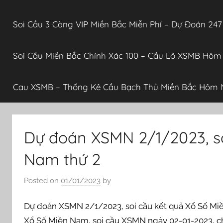
Soi Cầu 3 Càng VIP Miền Bắc Miễn Phí – Dự Đoán 247
Soi Cầu Miền Bắc Chính Xác 100 – Cầu Lô XSMB Hôm
Cau XSMB – Thống Kê Cầu Bạch Thủ Miền Bắc Hôm 
Dự đoán XSMN 2/1/2023, so
Nam thứ 2
Posted on
01/01/2023
by
Dự đoán XSMN 2/1/2023, soi cầu kết quả Xổ Số Mi
Xổ Số Miền Nam, soi cầu XSMN ngày 02-01-2023, chốt