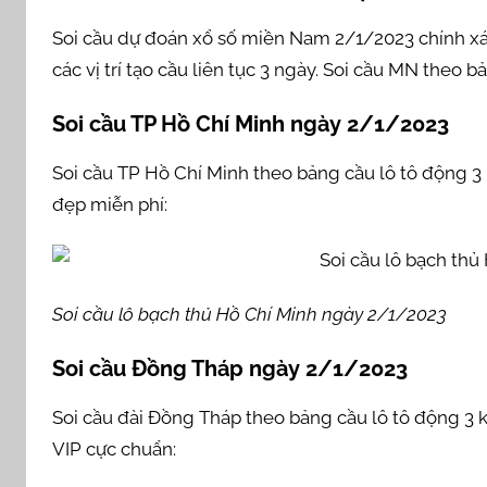
Soi cầu dự đoán xổ số miền Nam 2/1/2023 chính xá
các vị trí tạo cầu liên tục 3 ngày. Soi cầu MN theo 
Soi cầu TP Hồ Chí Minh ngày 2/1/2023
Soi cầu TP Hồ Chí Minh theo bảng cầu lô tô động 3 
đẹp miễn phí:
Soi cầu lô bạch thủ Hồ Chí Minh ngày 2/1/2023
Soi cầu Đồng Tháp ngày 2/1/2023
Soi cầu đài Đồng Tháp theo bảng cầu lô tô động 3 k
VIP cực chuẩn: