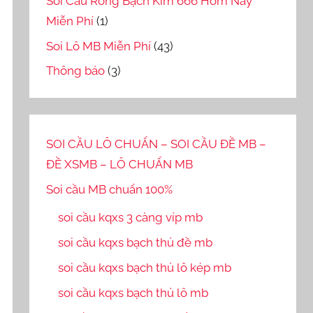
Soi Cầu Rồng Bạch Kim 666 Hôm Nay
Miễn Phí
(1)
Soi Lô MB Miễn Phí
(43)
Thông báo
(3)
SOI CẦU LÔ CHUẨN – SOI CẦU ĐỀ MB –
ĐỀ XSMB – LÔ CHUẨN MB
Soi cầu MB chuẩn 100%
soi cầu kqxs 3 càng víp mb
soi cầu kqxs bạch thủ đề mb
soi cầu kqxs bạch thủ lô kép mb
soi cầu kqxs bạch thủ lô mb