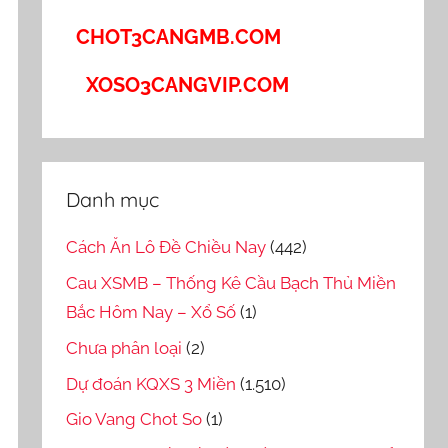
CHOT3CANGMB.COM
XOSO3CANGVIP.COM
Danh mục
Cách Ăn Lô Đề Chiều Nay
(442)
Cau XSMB – Thống Kê Cầu Bạch Thủ Miền
Bắc Hôm Nay – Xổ Số
(1)
Chưa phân loại
(2)
Dự đoán KQXS 3 Miền
(1.510)
Gio Vang Chot So
(1)