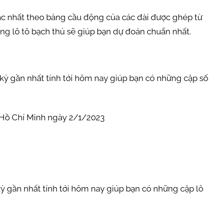
c nhất theo bảng cầu động của các đài được ghép từ
bảng lô tô bạch thủ sẽ giúp bạn dự đoán chuẩn nhất.
kỳ gần nhất tính tới hôm nay giúp bạn có những cặp số
ỳ gần nhất tính tới hôm nay giúp bạn có những cặp lô