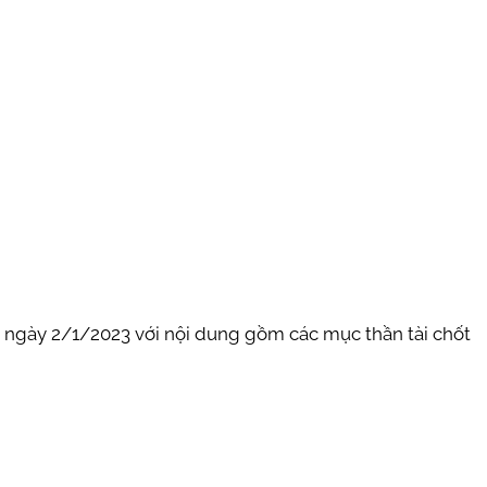
ngày 2/1/2023 với nội dung gồm các mục thần tài chốt