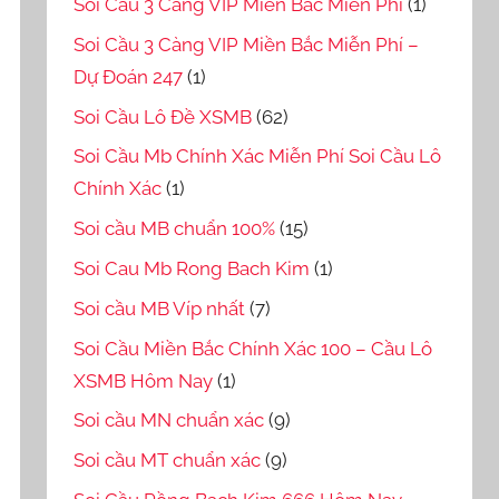
Soi Cầu 3 Càng VIP Miền Bắc Miễn Phí
(1)
Soi Cầu 3 Càng VIP Miền Bắc Miễn Phí –
Dự Đoán 247
(1)
Soi Cầu Lô Đề XSMB
(62)
Soi Cầu Mb Chính Xác Miễn Phí Soi Cầu Lô
Chính Xác
(1)
Soi cầu MB chuẩn 100%
(15)
Soi Cau Mb Rong Bach Kim
(1)
Soi cầu MB Víp nhất
(7)
Soi Cầu Miền Bắc Chính Xác 100 – Cầu Lô
XSMB Hôm Nay
(1)
Soi cầu MN chuẩn xác
(9)
Soi cầu MT chuẩn xác
(9)