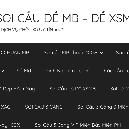
SOI CẦU ĐỀ MB – ĐỀ X
ỊCH VỤ CHỐT SỐ UY TÍN 100%
LÔ CHUẨN MB
Soi cầu MB chuẩn 100%
Soi c
Sổ Mơ
Kinh Nghiệm Lô Đề
Cách Ăn L
ô Đẹp Hôm Nay
Soi Cầu Lô Đề XSMB
Soi Lô 
H XÁC
SOI CẦU 3 CÀNG
Soi Cầu 3 Càng 3 Miền
Nay 100%
Soi Cầu 3 Càng VIP Miền Bắc Miễn Phí