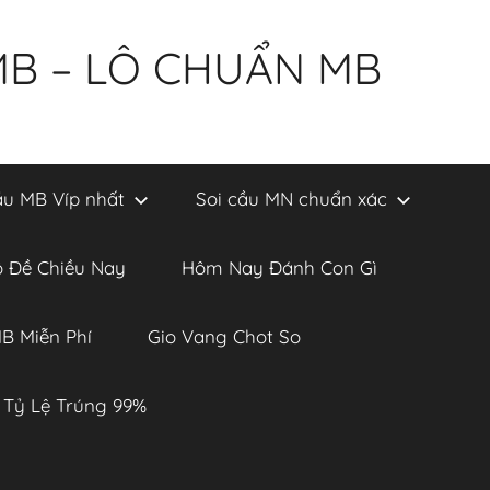
SMB – LÔ CHUẨN MB
ầu MB Víp nhất
Soi cầu MN chuẩn xác
ô Đề Chiều Nay
Hôm Nay Đánh Con Gì
MB Miễn Phí
Gio Vang Chot So
 Tỷ Lệ Trúng 99%