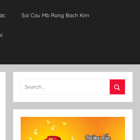
Xác
Soi Cau Mb Rong Bach Kim
í