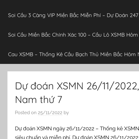
Soi Cầu 3 Càng VIP Miền Bắc Miễn Phí – Dự Đoán 247
Soi Cầu Miền Bắc Chính Xác 100 – Cầu Lô XSMB Hôm
Cau XSMB – Thống Kê Cầu Bạch Thủ Miền Bắc Hôm 
Dự đoán XSMN 26/11/2022, 
Nam thứ 7
Posted on
25/11/2022
by
Dự đoán XSMN ngày 26/11/2022 – Thống kê XSMN th
siêu chuẩn và miễn phí. Dự đoán XSMN 26/11/2022