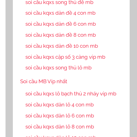
soi cầu kqxs song thủ đề mb
soi cầu kqxs dàn đề 4 con mb
soi cầu kqxs dàn đề 6 con mb
soi cầu kqxs dàn đề 8 con mb
soi cầu kqxs dàn đề 10 con mb
soi cầu kqxs cặp số 3 càng víp mb
soi cầu kqxs song thủ lô mb
Soi cầu MB Víp nhất
soi cầu kqxs lô bạch thủ 2 nháy víp mb
soi cầu kqxs dàn lô 4 con mb
soi cầu kqxs dàn lô 6 con mb
soi cầu kqxs dàn lô 8 con mb