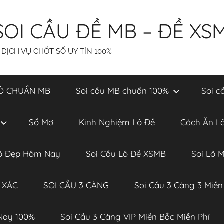
SOI CẦU ĐỀ MB – ĐỀ X
ỊCH VỤ CHỐT SỐ UY TÍN 100%
LÔ CHUẨN MB
Soi cầu MB chuẩn 100%
Soi c
Sổ Mơ
Kinh Nghiệm Lô Đề
Cách Ăn L
ô Đẹp Hôm Nay
Soi Cầu Lô Đề XSMB
Soi Lô 
H XÁC
SOI CẦU 3 CÀNG
Soi Cầu 3 Càng 3 Miền
Nay 100%
Soi Cầu 3 Càng VIP Miền Bắc Miễn Phí