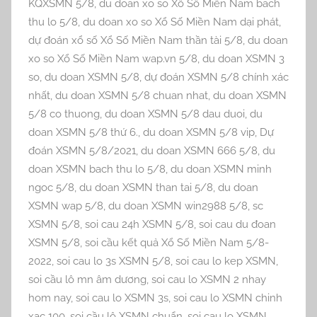
KQXSMN 5/8
,
du doan xo so Xổ Số Miền Nam bach
thu lo 5/8
,
du doan xo so Xổ Số Miền Nam dại phát
,
dự đoán xổ số Xổ Số Miền Nam thần tài 5/8
,
du doan
xo so Xổ Số Miền Nam wap.vn 5/8
,
du doan XSMN 3
so
,
du doan XSMN 5/8
,
dự đoán XSMN 5/8 chính xác
nhất
,
du doan XSMN 5/8 chuan nhat
,
du doan XSMN
5/8 co thuong
,
du doan XSMN 5/8 dau duoi
,
du
doan XSMN 5/8 thứ 6.
,
du doan XSMN 5/8 vip
,
Dự
đoán XSMN 5/8/2021
,
du doan XSMN 666 5/8
,
du
doan XSMN bach thu lo 5/8
,
du doan XSMN minh
ngoc 5/8
,
du doan XSMN than tai 5/8
,
du doan
XSMN wap 5/8
,
du doan XSMN win2988 5/8
,
sc
XSMN 5/8
,
soi cau 24h XSMN 5/8
,
soi cau du đoan
XSMN 5/8
,
soi cầu kết quả Xổ Số Miền Nam 5/8-
2022
,
soi cau lo 3s XSMN 5/8
,
soi cau lo kep XSMN
,
soi cầu lô mn âm dương
,
soi cau lo XSMN 2 nhay
hom nay
,
soi cau lo XSMN 3s
,
soi cau lo XSMN chinh
xac 100
,
soi cầu lô XSMN chuẩn
,
soi cau lo XSMN