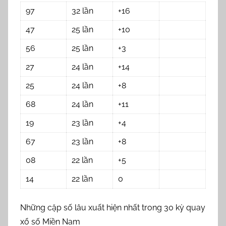
97
32 lần
+16
47
25 lần
+10
56
25 lần
+3
27
24 lần
+14
25
24 lần
+8
68
24 lần
+11
19
23 lần
+4
67
23 lần
+8
08
22 lần
+5
14
22 lần
0
Những cặp số lâu xuất hiện nhất trong 30 kỳ quay
xổ số Miền Nam