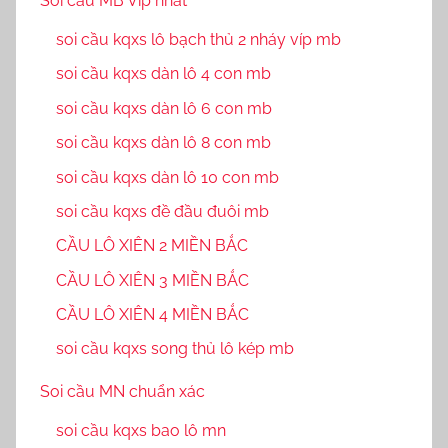
Soi cầu MB Víp nhất
soi cầu kqxs lô bạch thủ 2 nháy víp mb
soi cầu kqxs dàn lô 4 con mb
soi cầu kqxs dàn lô 6 con mb
soi cầu kqxs dàn lô 8 con mb
soi cầu kqxs dàn lô 10 con mb
soi cầu kqxs đề đầu đuôi mb
CẦU LÔ XIÊN 2 MIỀN BẮC
CẦU LÔ XIÊN 3 MIỀN BẮC
CẦU LÔ XIÊN 4 MIỀN BẮC
soi cầu kqxs song thủ lô kép mb
Soi cầu MN chuẩn xác
soi cầu kqxs bao lô mn