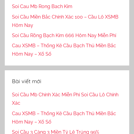
Soi Cau Mb Rong Bach Kim
Soi Cầu Miền Bắc Chính Xác 100 – Cầu Lô XSMB
Hôm Nay
Soi Cầu Rồng Bạch Kim 666 Hôm Nay Miễn Phí
Cau XSMB – Thống Kê Cầu Bạch Thủ Miền Bắc
Hôm Nay – Xổ Số
Bài viết mới
Soi Cầu Mb Chính Xác Miễn Phí Soi Cầu Lô Chính
Xác
Cau XSMB – Thống Kê Cầu Bạch Thủ Miền Bắc
Hôm Nay – Xổ Số
Soi Cầu 3 Càng 3 Miền Tỷ Lệ Trúng 99%