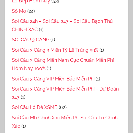
Lô Đẹp Hôm Nay
(53)
Sổ Mơ
(24)
Soi Cầu 24h – Soi Cầu 247 – Soi Cầu Bạch Thủ
CHÍNH XÁC
(1)
SOI CẦU 3 CÀNG
(1)
Soi Cầu 3 Càng 3 Miền Tỷ Lệ Trúng 99%
(1)
Soi Cầu 3 Càng Miền Nam Cực Chuẩn Miễn Phí
Hôm Nay 100%
(1)
Soi Cầu 3 Càng VIP Miền Bắc Miễn Phí
(1)
Soi Cầu 3 Càng VIP Miền Bắc Miễn Phí – Dự Đoán
247
(1)
Soi Cầu Lô Đề XSMB
(62)
Soi Cầu Mb Chính Xác Miễn Phí Soi Cầu Lô Chính
Xác
(1)