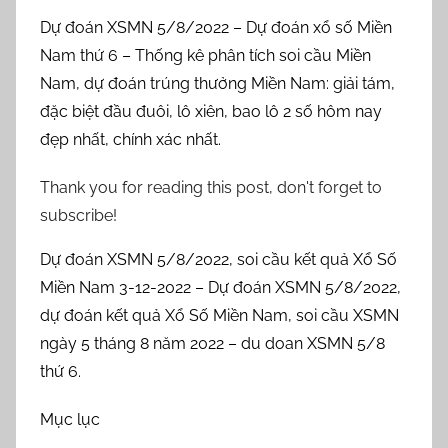
Dự đoán XSMN 5/8/2022 – Dự đoán xổ số Miền
Nam thứ 6 – Thống kê phân tích soi cầu Miền
Nam, dự đoán trúng thưởng Miền Nam: giải tám,
đặc biệt đầu đuôi, lô xiên, bao lô 2 số hôm nay
đẹp nhất, chính xác nhất.
Thank you for reading this post, don't forget to
subscribe!
Dự đoán XSMN 5/8/2022, soi cầu kết quả Xổ Số
Miền Nam 3-12-2022 – Dự đoán XSMN 5/8/2022,
dự đoán kết quả Xổ Số Miền Nam, soi cầu XSMN
ngày 5 tháng 8 năm 2022 – du doan XSMN 5/8
thứ 6.
Mục lục