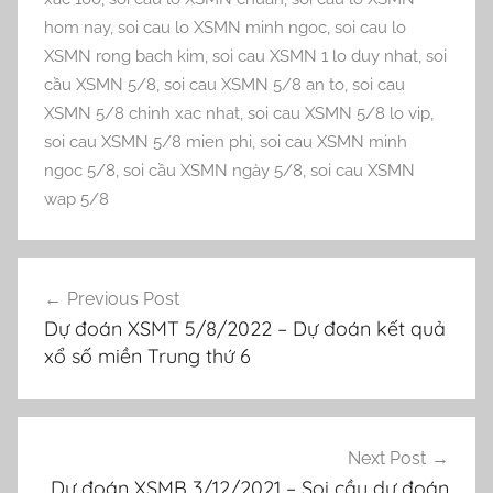
hom nay
,
soi cau lo XSMN minh ngoc
,
soi cau lo
XSMN rong bach kim
,
soi cau XSMN 1 lo duy nhat
,
soi
cầu XSMN 5/8
,
soi cau XSMN 5/8 an to
,
soi cau
XSMN 5/8 chinh xac nhat
,
soi cau XSMN 5/8 lo vip
,
soi cau XSMN 5/8 mien phi
,
soi cau XSMN minh
ngoc 5/8
,
soi cầu XSMN ngày 5/8
,
soi cau XSMN
wap 5/8
Điều
Previous Post
hướng
Dự đoán XSMT 5/8/2022 – Dự đoán kết quả
bài
xổ số miền Trung thứ 6
viết
Next Post
Dự đoán XSMB 3/12/2021 – Soi cầu dự đoán