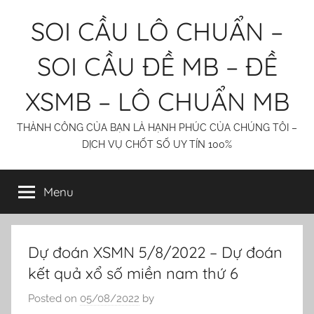
Skip
SOI CẦU LÔ CHUẨN –
to
content
SOI CẦU ĐỀ MB – ĐỀ
XSMB – LÔ CHUẨN MB
THÀNH CÔNG CỦA BẠN LÀ HẠNH PHÚC CỦA CHÚNG TÔI –
DỊCH VỤ CHỐT SỐ UY TÍN 100%
Menu
Dự đoán XSMN 5/8/2022 – Dự đoán
kết quả xổ số miền nam thứ 6
Posted on
05/08/2022
by