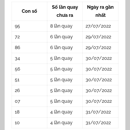
Số lần quay
Ngày ra gần
Con số
chưa ra
nhất
95
8 lần quay
27/07/2022
72
6 lần quay
29/07/2022
86
6 lần quay
29/07/2022
34
5 lần quay
30/07/2022
56
5 lần quay
30/07/2022
51
5 lần quay
30/07/2022
26
5 lần quay
30/07/2022
07
5 lần quay
30/07/2022
18
4 lần quay
31/07/2022
10
4 lần quay
31/07/2022