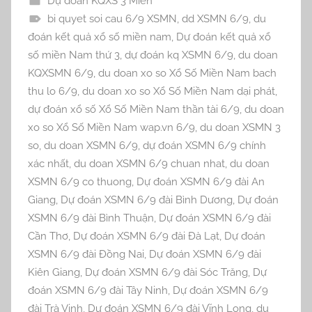
Dự đoán KQXS 3 Miền
bi quyet soi cau 6/9 XSMN
,
dd XSMN 6/9
,
du
đoán kết quả xổ số miền nam
,
Dự đoán kết quả xổ
số miền Nam thứ 3
,
dự đoán kq XSMN 6/9
,
du doan
KQXSMN 6/9
,
du doan xo so Xổ Số Miền Nam bach
thu lo 6/9
,
du doan xo so Xổ Số Miền Nam dại phát
,
dự đoán xổ số Xổ Số Miền Nam thần tài 6/9
,
du doan
xo so Xổ Số Miền Nam wap.vn 6/9
,
du doan XSMN 3
so
,
du doan XSMN 6/9
,
dự đoán XSMN 6/9 chính
xác nhất
,
du doan XSMN 6/9 chuan nhat
,
du doan
XSMN 6/9 co thuong
,
Dự đoán XSMN 6/9 đài An
Giang
,
Dự đoán XSMN 6/9 đài Bình Dương
,
Dự đoán
XSMN 6/9 đài Bình Thuận
,
Dự đoán XSMN 6/9 đài
Cần Thơ
,
Dự đoán XSMN 6/9 đài Đà Lạt
,
Dự đoán
XSMN 6/9 đài Đồng Nai
,
Dự đoán XSMN 6/9 đài
Kiên Giang
,
Dự đoán XSMN 6/9 đài Sóc Trăng
,
Dự
đoán XSMN 6/9 đài Tây Ninh
,
Dự đoán XSMN 6/9
đài Trà Vinh
,
Dự đoán XSMN 6/9 đài Vĩnh Long
,
du