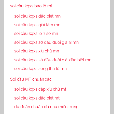
soi cầu kqxs bao lô mt
soi cầu kqxs đặc biệt mn
soi cầu kqxs giải tám mn
soi cầu kqxs lô 3 số mn
soi cầu kqxs sớ đầu đuôi giải 8 mn
soi cầu kqxs xíu chủ mn
soi cầu kqxs sớ đầu đuôi giải đặc biệt mn
soi cầu kqxs song thủ lô mn
Soi cầu MT chuẩn xác
soi cầu kqxs cặp xíu chủ mt
soi cầu kqxs đặc biệt mt
dự đoán chuẩn xíu chủ miền trung