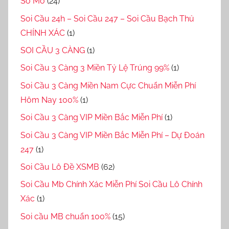
Sổ Mơ
(24)
Soi Cầu 24h – Soi Cầu 247 – Soi Cầu Bạch Thủ
CHÍNH XÁC
(1)
SOI CẦU 3 CÀNG
(1)
Soi Cầu 3 Càng 3 Miền Tỷ Lệ Trúng 99%
(1)
Soi Cầu 3 Càng Miền Nam Cực Chuẩn Miễn Phí
Hôm Nay 100%
(1)
Soi Cầu 3 Càng VIP Miền Bắc Miễn Phí
(1)
Soi Cầu 3 Càng VIP Miền Bắc Miễn Phí – Dự Đoán
247
(1)
Soi Cầu Lô Đề XSMB
(62)
Soi Cầu Mb Chính Xác Miễn Phí Soi Cầu Lô Chính
Xác
(1)
Soi cầu MB chuẩn 100%
(15)