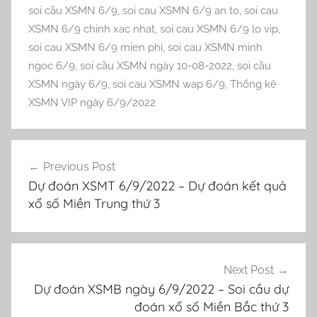
soi cầu XSMN 6/9
,
soi cau XSMN 6/9 an to
,
soi cau
XSMN 6/9 chinh xac nhat
,
soi cau XSMN 6/9 lo vip
,
soi cau XSMN 6/9 mien phi
,
soi cau XSMN minh
ngoc 6/9
,
soi cầu XSMN ngày 10-08-2022
,
soi cầu
XSMN ngày 6/9
,
soi cau XSMN wap 6/9
,
Thống kê
XSMN VIP ngày 6/9/2022
Điều
Previous Post
hướng
Dự đoán XSMT 6/9/2022 – Dự đoán kết quả
bài
xổ số Miền Trung thứ 3
viết
Next Post
Dự đoán XSMB ngày 6/9/2022 – Soi cầu dự
đoán xổ số Miền Bắc thứ 3