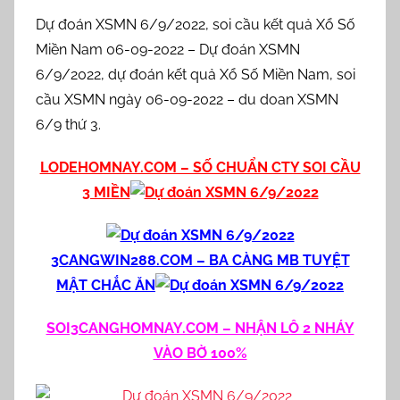
Dự đoán XSMN 6/9/2022, soi cầu kết quả Xổ Số
Miền Nam 06-09-2022 – Dự đoán XSMN
6/9/2022, dự đoán kết quả Xổ Số Miền Nam, soi
cầu XSMN ngày 06-09-2022 – du doan XSMN
6/9 thứ 3.
LODEHOMNAY.COM – SỐ CHUẨN CTY SOI CẦU
3 MIỀN
3CANGWIN288.COM – BA CÀNG MB TUYỆT
MẬT CHẮC ĂN
SOI3CANGHOMNAY.COM – NHẬN LÔ 2 NHÁY
VÀO BỜ 100%