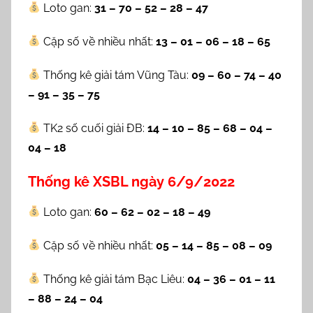
Loto gan:
31 – 70 – 52 – 28 – 47
Cặp số về nhiều nhất:
13 – 01 – 06 – 18 – 65
Thống kê giải tám Vũng Tàu:
09 – 60 – 74 – 40
– 91 – 35 – 75
TK2 số cuối giải ĐB:
14 – 10 – 85 – 68 – 04 –
04 – 18
Thống kê XSBL ngày 6/9/2022
Loto gan:
60 – 62 – 02 – 18 – 49
Cặp số về nhiều nhất:
05 – 14 – 85 – 08 – 09
Thống kê giải tám Bạc Liêu:
04 – 36 – 01 – 11
– 88 – 24 – 04