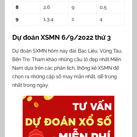
8
2,6
9
0,5
9
1,3,4
2
4
Dự đoán XSMN 6/9/2022 thứ 3
Dự đoán SXMN hôm nay đài: Bạc Liêu, Vũng Tàu,
Bến Tre. Tham khảo những cầu lô đẹp nhất Miền
Nam dựa trên các phân tích, thống kê XSMN để
chọn ra những cặp số may mắn nhất, dễ trúng
nhất trong ngày.