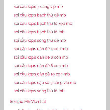
soi cầu kqxs 3 càng víp mb
soi cầu kqxs bạch thủ đề mb
soi cầu kqxs bạch thủ lô kép mb
soi cầu kqxs bạch thủ lô mb
soi cầu kqxs song thủ đề mb
soi cầu kqxs dàn đề 4 con mb
soi cầu kqxs dàn đề 6 con mb
soi cầu kqxs dàn đề 8 con mb
soi cầu kqxs dàn đề 10 con mb
soi cầu kqxs cặp số 3 càng víp mb
soi cầu kqxs song thủ lô mb
Soi cầu MB Víp nhất