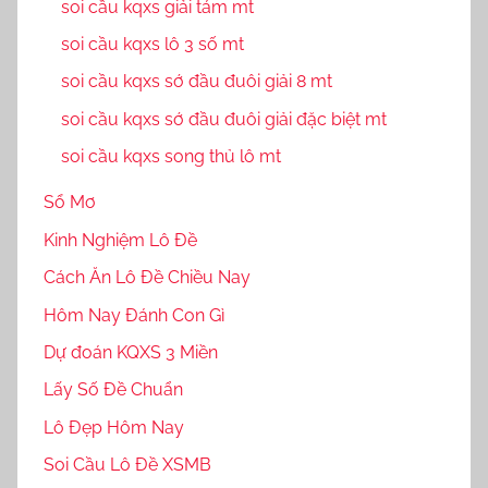
soi cầu kqxs giải tám mt
soi cầu kqxs lô 3 số mt
soi cầu kqxs sớ đầu đuôi giải 8 mt
soi cầu kqxs sớ đầu đuôi giải đặc biệt mt
soi cầu kqxs song thủ lô mt
Sổ Mơ
Kinh Nghiệm Lô Đề
Cách Ăn Lô Đề Chiều Nay
Hôm Nay Đánh Con Gì
Dự đoán KQXS 3 Miền
Lấy Số Đề Chuẩn
Lô Đẹp Hôm Nay
Soi Cầu Lô Đề XSMB