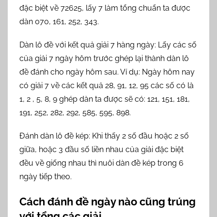
đặc biệt về 72625, lấy 7 làm tổng chuẩn ta được
dàn 070, 161, 252, 343.
Dàn lô đề với kết quả giải 7 hàng ngày: Lấy các số
của giải 7 ngày hôm trước ghép lại thành dàn lô
đề đánh cho ngày hôm sau. Ví dụ: Ngày hôm nay
có giải 7 về các kết quả 28, 91, 12, 95 các số có là
1, 2 , 5, 8, 9 ghép dàn ta được sẽ có: 121, 151, 181,
191, 252, 282, 292, 585, 595, 898.
Đánh dàn lô đề kép: Khi thấy 2 số đầu hoặc 2 số
giữa, hoặc 3 đầu số liền nhau của giải đặc biệt
đều về giống nhau thì nuôi dàn đề kép trong 6
ngày tiếp theo.
Cách đánh đề ngày nào cũng trúng
với tổng các giải