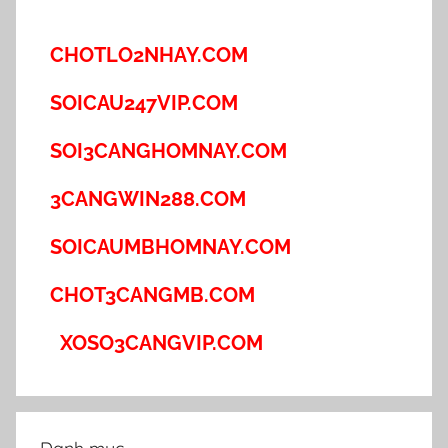
CHOTLO2NHAY.COM
SOICAU247VIP.COM
SOI3CANGHOMNAY.COM
3CANGWIN288.COM
SOICAUMBHOMNAY.COM
CHOT3CANGMB.COM
XOSO3CANGVIP.COM