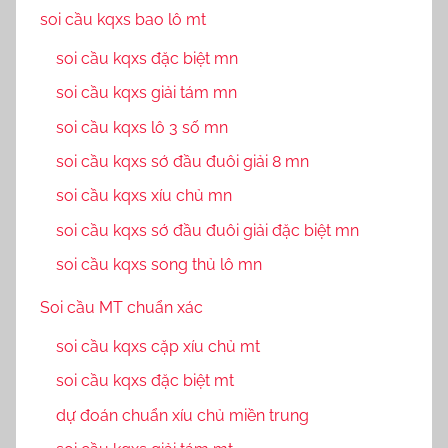
soi cầu kqxs bao lô mt
soi cầu kqxs đặc biệt mn
soi cầu kqxs giải tám mn
soi cầu kqxs lô 3 số mn
soi cầu kqxs sớ đầu đuôi giải 8 mn
soi cầu kqxs xíu chủ mn
soi cầu kqxs sớ đầu đuôi giải đặc biệt mn
soi cầu kqxs song thủ lô mn
Soi cầu MT chuẩn xác
soi cầu kqxs cặp xíu chủ mt
soi cầu kqxs đặc biệt mt
dự đoán chuẩn xíu chủ miền trung