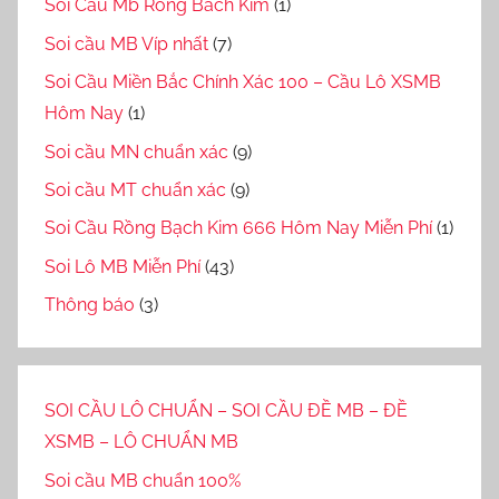
Soi Cau Mb Rong Bach Kim
(1)
Soi cầu MB Víp nhất
(7)
Soi Cầu Miền Bắc Chính Xác 100 – Cầu Lô XSMB
Hôm Nay
(1)
Soi cầu MN chuẩn xác
(9)
Soi cầu MT chuẩn xác
(9)
Soi Cầu Rồng Bạch Kim 666 Hôm Nay Miễn Phí
(1)
Soi Lô MB Miễn Phí
(43)
Thông báo
(3)
SOI CẦU LÔ CHUẨN – SOI CẦU ĐỀ MB – ĐỀ
XSMB – LÔ CHUẨN MB
Soi cầu MB chuẩn 100%