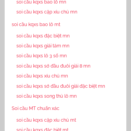
soi cầu kqxs bao lô mn
soi cầu kqxs cặp xíu chủ mn
soi cầu kqxs bao lô mt
soi cầu kqxs đặc biệt mn
soi cầu kqxs giải tám mn
soi cầu kqxs lô 3 số mn
soi cầu kqxs sớ đầu đuôi giải 8 mn
soi cầu kqxs xíu chủ mn
soi cầu kqxs sớ đầu đuôi giải đặc biệt mn
soi cầu kqxs song thủ lô mn
Soi cầu MT chuẩn xác
soi cầu kqxs cặp xíu chủ mt
soi cầu kqxs đặc biệt mt