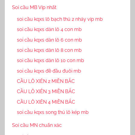
Soi cầu MB Víp nhất
soi cầu kqxs lô bạch thủ 2 nháy víp mb
soi cầu kqxs dàn lô 4 con mb
soi cầu kqxs dàn lô 6 con mb
soi cầu kqxs dàn lô 8 con mb
soi cầu kqxs dàn lô 10 con mb
soi cầu kqxs đề đầu đuôi mb
CẦU LÔ XIÊN 2 MIỀN BẮC
CẦU LÔ XIÊN 3 MIỀN BẮC
CẦU LÔ XIÊN 4 MIỀN BẮC
soi cầu kqxs song thủ lô kép mb
Soi cầu MN chuẩn xác