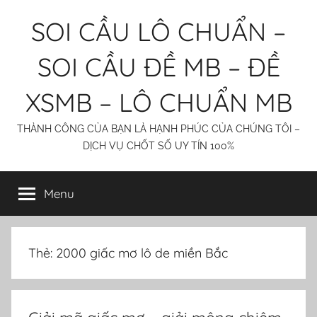
Skip
SOI CẦU LÔ CHUẨN –
to
content
SOI CẦU ĐỀ MB – ĐỀ
XSMB – LÔ CHUẨN MB
THÀNH CÔNG CỦA BẠN LÀ HẠNH PHÚC CỦA CHÚNG TÔI –
DỊCH VỤ CHỐT SỐ UY TÍN 100%
Menu
Thẻ:
2000 giấc mơ lô de miền Bắc