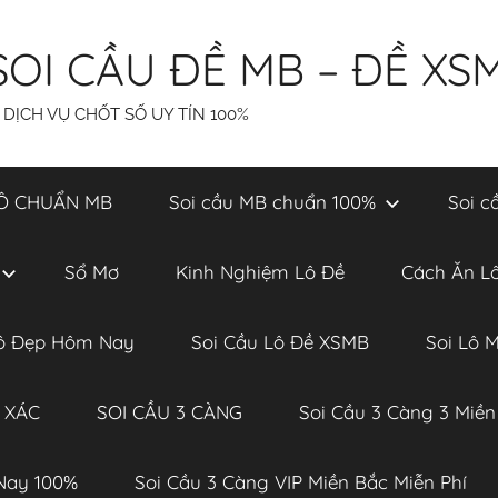
SOI CẦU ĐỀ MB – ĐỀ X
ỊCH VỤ CHỐT SỐ UY TÍN 100%
LÔ CHUẨN MB
Soi cầu MB chuẩn 100%
Soi c
Sổ Mơ
Kinh Nghiệm Lô Đề
Cách Ăn L
ô Đẹp Hôm Nay
Soi Cầu Lô Đề XSMB
Soi Lô 
H XÁC
SOI CẦU 3 CÀNG
Soi Cầu 3 Càng 3 Miền
Nay 100%
Soi Cầu 3 Càng VIP Miền Bắc Miễn Phí