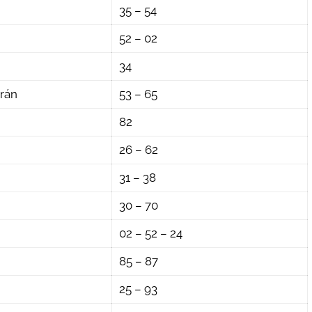
35 – 54
52 – 02
34
 rán
53 – 65
82
26 – 62
31 – 38
30 – 70
02 – 52 – 24
85 – 87
25 – 93