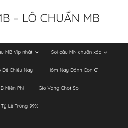
SMB – LÔ CHUẨN MB
ầu MB Víp nhất
Soi cầu MN chuẩn xác
ô Đề Chiều Nay
Hôm Nay Đánh Con Gì
MB Miễn Phí
Gio Vang Chot So
 Tỷ Lệ Trúng 99%