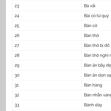
23
Bà vãi
24
Bài có tứ quý
25
Bàn cờ
26
Bàn thờ
27
Bàn thờ bị đổ
28
Bàn thờ nghi 
29
Bàn ăn bầy đ
30
Bàn ăn dọn s
31
Bán hàng
32
Bán nhẫn vàn
33
Bánh dày