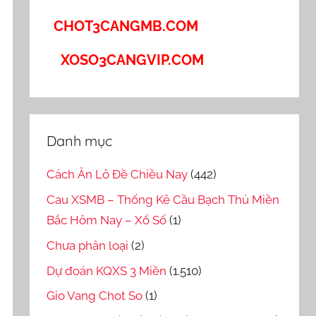
CHOT3CANGMB.COM
XOSO3CANGVIP.COM
Danh mục
Cách Ăn Lô Đề Chiều Nay
(442)
Cau XSMB – Thống Kê Cầu Bạch Thủ Miền
Bắc Hôm Nay – Xổ Số
(1)
Chưa phân loại
(2)
Dự đoán KQXS 3 Miền
(1.510)
Gio Vang Chot So
(1)