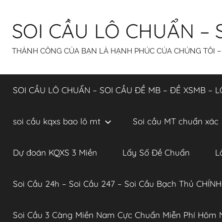
Skip
to
SOI CẦU LÔ CHUẨN – 
content
THÀNH CÔNG CỦA BẠN LÀ HẠNH PHÚC CỦA CHÚNG TÔI – D
SOI CẦU LÔ CHUẨN – SOI CẦU ĐỀ MB – ĐỀ XSMB – 
soi cầu kqxs bao lô mt
Soi cầu MT chuẩn xác
Dự đoán KQXS 3 Miền
Lấy Số Đề Chuẩn
L
Soi Cầu 24h – Soi Cầu 247 – Soi Cầu Bạch Thủ CHÍN
Soi Cầu 3 Càng Miền Nam Cực Chuẩn Miễn Phí Hôm 