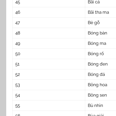
45
Bãi cá
46
Bãi tha ma
47
Bè gỗ
48
Bóng bàn
49
Bóng ma
50
Bóng rổ
51
Bóng đen
52
Bóng đá
53
Bông hoa
54
Bông sen
55
Bù nhìn
56
Bùa giải