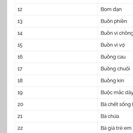
12
Bom đạn
13
Buồn phiền
14
Buồn vì chồn
15
Buồn vì vợ
16
Buồng cau
17
Buồng chuối
18
Buồng kín
19
Buộc mắc dâ
20
Bà chết sống l
21
Bà chửa
22
Bà già trẻ em