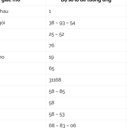
nhau
1
gòi
38 – 93 – 54
25 – 52
76
no
19
65
31168
58 – 85
58
58 – 53
68 – 83 – 06