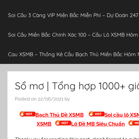
Soi Cầu 3 Càng VIP Miền Bắc Miễn Phí – Dự Đoán 247
Soi Cầu Miền Bắc Chính Xác 100 – Cầu Lô XSMB Hôm
Cau XSMB – Thống Kê Cầu Bạch Thủ Miền Bắc Hôm 
Sổ mơ | Tổng hợp 1000+ gi
Posted on
22/06/2021
by
Bạch Thủ Đề XSMB
Soi cầu lô X
XSMB
Lô Đề MB Siêu Chuẩn