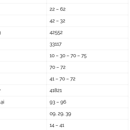
22 – 62
42 – 32
g
42552
33117
10 – 30 – 70 – 75
70 – 72
41 – 70 – 72
y
41821
ại
93 – 96
09, 29, 39
14 – 41