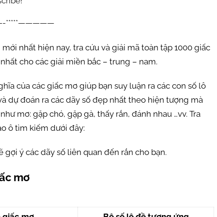
scribe!
*****—————
ới nhất hiện nay, tra cứu và giải mã toàn tập 1000 giấc
nhất cho các giải miền bắc – trung – nam.
hĩa của các giấc mơ giúp bạn suy luận ra các con số lô
 và dự đoán ra các dãy số đẹp nhất theo hiện tượng mà
hư mơ: gặp chó, gặp gà, thấy rắn, đánh nhau …vv. Tra
o ô tìm kiếm dưới đây:
ẽ gợi ý các dãy số liên quan đến rắn cho bạn.
iấc mơ
 giấc mơ
Bộ số lô đề tương ứng