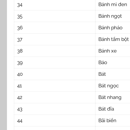
34
Bánh mì đen
35
Bánh ngọt
36
Bánh pháo
37
Bánh tẩm bột
38
Bánh xe
39
Báo
40
Bát
41
Bát ngọc
42
Bát nhang
43
Bát đĩa
44
Bãi biển