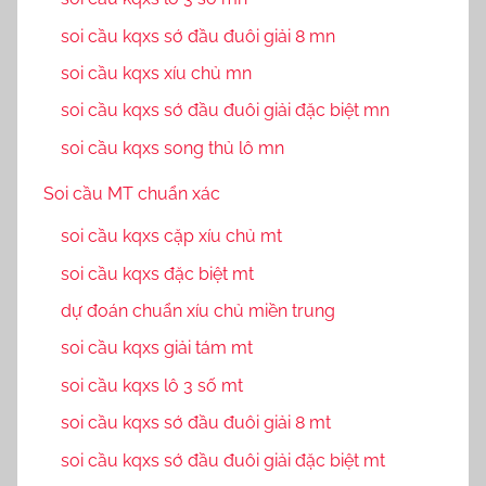
soi cầu kqxs sớ đầu đuôi giải 8 mn
soi cầu kqxs xíu chủ mn
soi cầu kqxs sớ đầu đuôi giải đặc biệt mn
soi cầu kqxs song thủ lô mn
Soi cầu MT chuẩn xác
soi cầu kqxs cặp xíu chủ mt
soi cầu kqxs đặc biệt mt
dự đoán chuẩn xíu chủ miền trung
soi cầu kqxs giải tám mt
soi cầu kqxs lô 3 số mt
soi cầu kqxs sớ đầu đuôi giải 8 mt
soi cầu kqxs sớ đầu đuôi giải đặc biệt mt