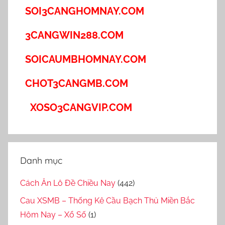
SOI3CANGHOMNAY.COM
3CANGWIN288.COM
SOICAUMBHOMNAY.COM
CHOT3CANGMB.COM
XOSO3CANGVIP.COM
Danh mục
Cách Ăn Lô Đề Chiều Nay
(442)
Cau XSMB – Thống Kê Cầu Bạch Thủ Miền Bắc
Hôm Nay – Xổ Số
(1)