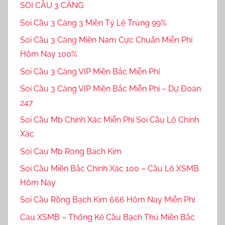
SOI CẦU 3 CÀNG
Soi Cầu 3 Càng 3 Miền Tỷ Lệ Trúng 99%
Soi Cầu 3 Càng Miền Nam Cực Chuẩn Miễn Phí
Hôm Nay 100%
Soi Cầu 3 Càng VIP Miền Bắc Miễn Phí
Soi Cầu 3 Càng VIP Miền Bắc Miễn Phí – Dự Đoán
247
Soi Cầu Mb Chính Xác Miễn Phí Soi Cầu Lô Chính
Xác
Soi Cau Mb Rong Bach Kim
Soi Cầu Miền Bắc Chính Xác 100 – Cầu Lô XSMB
Hôm Nay
Soi Cầu Rồng Bạch Kim 666 Hôm Nay Miễn Phí
Cau XSMB – Thống Kê Cầu Bạch Thủ Miền Bắc