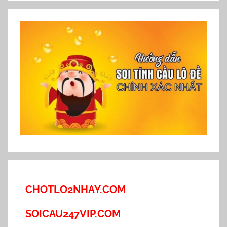
CHOTLO2NHAY.COM
SOICAU247VIP.COM