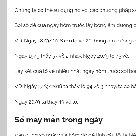
Chúng ta có thể sử dụng nó với các phương pháp s
Soi số đề của ngày hôm trước lấy bóng âm dương củ
VD: Ngày 18/9/2018 có đề về 20, bóng âm dương của
Ngày 19/9 thấy 57 về 2 nháy. Ngày 20/9 lô 75 về.
Lấy kết quả lô về nhiều nhất ngày hôm trước soi bó
VD: Ngày 17/9/2018 ta thấy lô 94 về 3 nháy, ta có bó
Ngày 20/9 ta thấy 49 về lô.
Số may mắn trong ngày
Vận dụng số ngày của hôm đó để tính cầu lô, ta bi