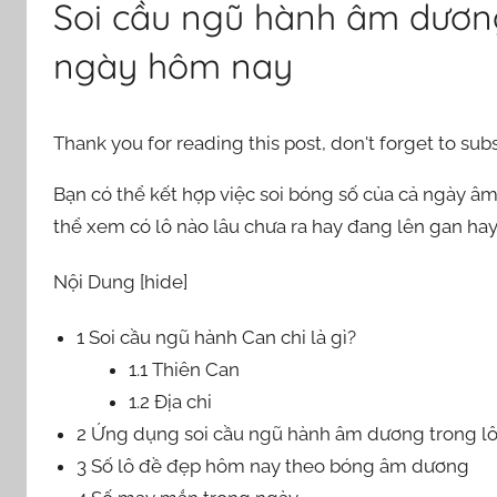
Soi cầu ngũ hành âm dươn
ngày hôm nay
Posted
on
Thank you for reading this post, don't forget to sub
Bạn có thể kết hợp việc soi bóng số của cả ngày â
thể xem có lô nào lâu chưa ra hay đang lên gan hay 
Nội Dung
[hide]
1
Soi cầu ngũ hành Can chi là gì?
1.1
Thiên Can
1.2
Địa chi
2
Ứng dụng soi cầu ngũ hành âm dương trong l
3
Số lô đề đẹp hôm nay theo bóng âm dương