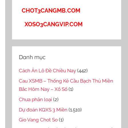
CHOT3CANGMB.COM
XOSO3CANGVIP.COM
Danh mục
Cách Ăn Lô Đề Chiều Nay
(442)
Cau XSMB – Thống Kê Cầu Bạch Thủ Miền
Bắc Hôm Nay – Xổ Số
(1)
Chưa phân loại
(2)
Dự đoán KQXS 3 Miền
(1.510)
Gio Vang Chot So
(1)