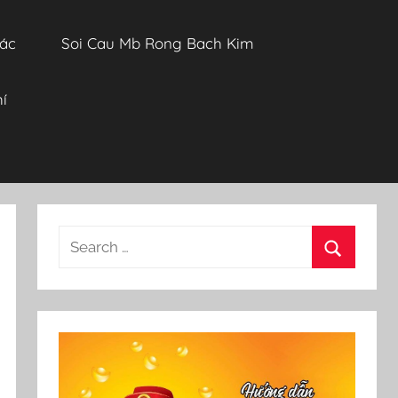
Xác
Soi Cau Mb Rong Bach Kim
í