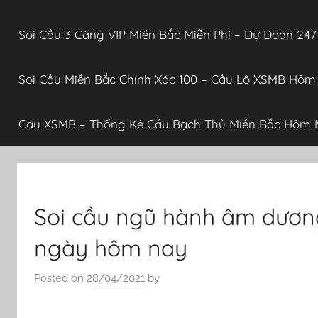
Soi Cầu 3 Càng VIP Miền Bắc Miễn Phí – Dự Đoán 247
Soi Cầu Miền Bắc Chính Xác 100 – Cầu Lô XSMB Hôm
Cau XSMB – Thống Kê Cầu Bạch Thủ Miền Bắc Hôm 
Soi cầu ngũ hành âm dươn
ngày hôm nay
Posted on
28/04/2021
by