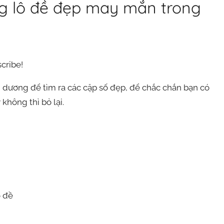
g lô đề đẹp may mắn trong
scribe!
m dương để tìm ra các cặp số đẹp, để chắc chắn bạn có
không thì bỏ lại.
ô đề