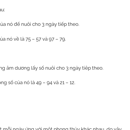
au:
a nó để nuôi cho 3 ngày tiếp theo.
 nó về là 75 – 57 và 97 – 79.
ng âm dương lấy số nuôi cho 3 ngày tiêp theo.
ng số của nó là 49 – 94 và 21 – 12.
ết mỗi ngày ứng với một phong thủy khác nhau, do vậy