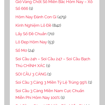
Giờ Vàng Chốt Số Miền Bắc Hôm Nay – Xổ
Số 666
(1)
Hôm Nay Đánh Con Gì
(479)
Kinh Nghiệm Lô Đề
(842)
Lấy Số Đề Chuẩn
(70)
Lô Đẹp Hôm Nay
(53)
Sổ Mơ
(24)
Soi Cầu 24h – Soi Cầu 247 – Soi Cầu Bạch
Thủ CHÍNH XÁC
(1)
SOI CẦU 3 CÀNG
(1)
Soi Cầu 3 Càng 3 Miền Tỷ Lệ Trúng 99%
(1)
Soi Cầu 3 Càng Miền Nam Cực Chuẩn
Miễn Phí Hôm Nay 100%
(1)