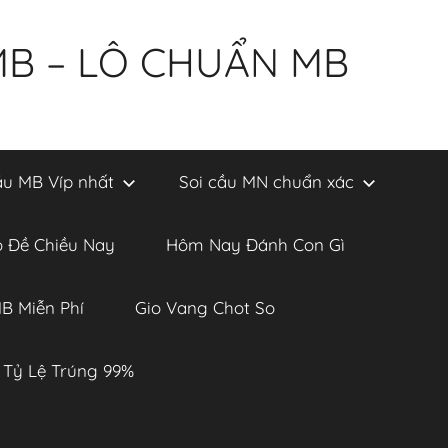
SMB – LÔ CHUẨN MB
ầu MB Víp nhất
Soi cầu MN chuẩn xác
ô Đề Chiều Nay
Hôm Nay Đánh Con Gì
MB Miễn Phí
Gio Vang Chot So
 Tỷ Lệ Trúng 99%