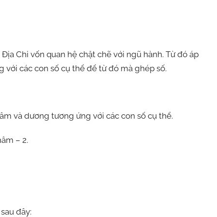
 Địa Chi vốn quan hệ chặt chẽ với ngũ hành. Từ đó áp
 với các con số cụ thể để từ đó mà ghép số.
 âm và dương tương ứng với các con số cụ thể.
hâm – 2.
 sau đây: