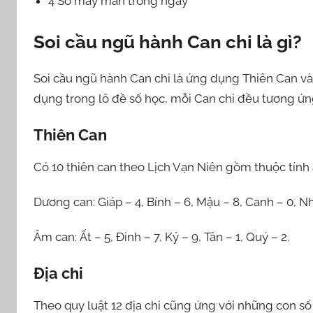
4
Số may mắn trong ngày
Soi cầu ngũ hành Can chi là gì?
Soi cầu ngũ hành Can chi là ứng dụng Thiên Can và
dụng trong lô đề số học, mỗi Can chi đều tương ứng
Thiên Can
Có 10 thiên can theo Lịch Vạn Niên gồm thuộc tính
Dương can: Giáp – 4, Bính – 6, Mậu – 8, Canh – 0, N
Âm can: Ất – 5, Đinh – 7, Kỷ – 9, Tân – 1, Quý – 2.
Địa chi
Theo quy luật 12 địa chi cũng ứng với những con số