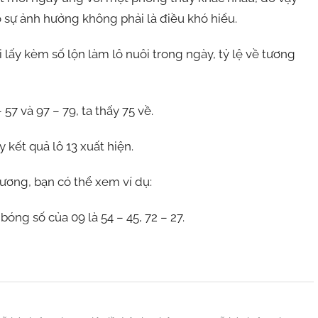
ó sự ảnh hưởng không phải là điều khó hiểu.
ấy kèm số lộn làm lô nuôi trong ngày, tỷ lệ về tương
7 và 97 – 79, ta thấy 75 về.
y kết quả lô 13 xuất hiện.
ương, bạn có thể xem ví dụ:
óng số của 09 là 54 – 45, 72 – 27.