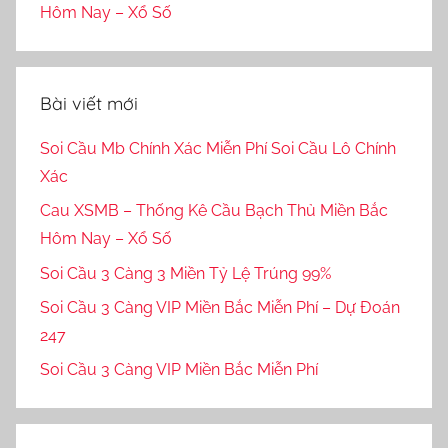
Hôm Nay – Xổ Số
Bài viết mới
Soi Cầu Mb Chính Xác Miễn Phí Soi Cầu Lô Chính
Xác
Cau XSMB – Thống Kê Cầu Bạch Thủ Miền Bắc
Hôm Nay – Xổ Số
Soi Cầu 3 Càng 3 Miền Tỷ Lệ Trúng 99%
Soi Cầu 3 Càng VIP Miền Bắc Miễn Phí – Dự Đoán
247
Soi Cầu 3 Càng VIP Miền Bắc Miễn Phí