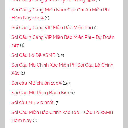
Soi Cầu 3 Càng Miền Nam Cực Chuẩn Miễn Phí
Hôm Nay 100%
(1)
Soi Cầu 3 Càng VIP Miền Bắc Miễn Phí
(1)
Soi Cầu 3 Càng VIP Miền Bắc Miễn Phí – Dự Đoán
247
(1)
Soi Cầu Lô Đề XSMB
(62)
Soi Cầu Mb Chính Xác Miễn Phí Soi Cầu Lô Chính
Xác
(1)
Soi cầu MB chuẩn 100%
(15)
Soi Cau Mb Rong Bach Kim
(1)
Soi cầu MB Víp nhất
(7)
Soi Cầu Miền Bắc Chính Xác 100 – Cầu Lô XSMB
Hôm Nay
(1)