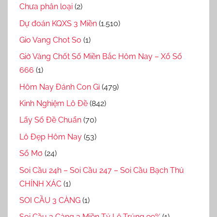
Chưa phân loại
(2)
Dự đoán KQXS 3 Miền
(1.510)
Gio Vang Chot So
(1)
Giờ Vàng Chốt Số Miền Bắc Hôm Nay – Xổ Số
666
(1)
Hôm Nay Đánh Con Gì
(479)
Kinh Nghiệm Lô Đề
(842)
Lấy Số Đề Chuẩn
(70)
Lô Đẹp Hôm Nay
(53)
Sổ Mơ
(24)
Soi Cầu 24h – Soi Cầu 247 – Soi Cầu Bạch Thủ
CHÍNH XÁC
(1)
SOI CẦU 3 CÀNG
(1)
Soi Cầu 3 Càng 3 Miền Tỷ Lệ Trúng 99%
(1)