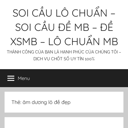
Skip
SOI CẦU LÔ CHUẨN –
to
content
SOI CẦU ĐỀ MB – ĐỀ
XSMB – LÔ CHUẨN MB
THÀNH CÔNG CỦA BẠN LÀ HẠNH PHÚC CỦA CHÚNG TÔI –
DỊCH VỤ CHỐT SỐ UY TÍN 100%
Menu
Thẻ:
âm dương lô đề đẹp