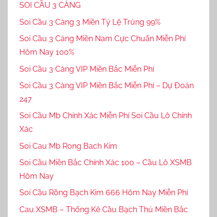
SOI CẦU 3 CÀNG
Soi Cầu 3 Càng 3 Miền Tỷ Lệ Trúng 99%
Soi Cầu 3 Càng Miền Nam Cực Chuẩn Miễn Phí
Hôm Nay 100%
Soi Cầu 3 Càng VIP Miền Bắc Miễn Phí
Soi Cầu 3 Càng VIP Miền Bắc Miễn Phí – Dự Đoán
247
Soi Cầu Mb Chính Xác Miễn Phí Soi Cầu Lô Chính
Xác
Soi Cau Mb Rong Bach Kim
Soi Cầu Miền Bắc Chính Xác 100 – Cầu Lô XSMB
Hôm Nay
Soi Cầu Rồng Bạch Kim 666 Hôm Nay Miễn Phí
Cau XSMB – Thống Kê Cầu Bạch Thủ Miền Bắc