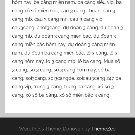
WordPress Theme: Donovan by
ThemeZee
.