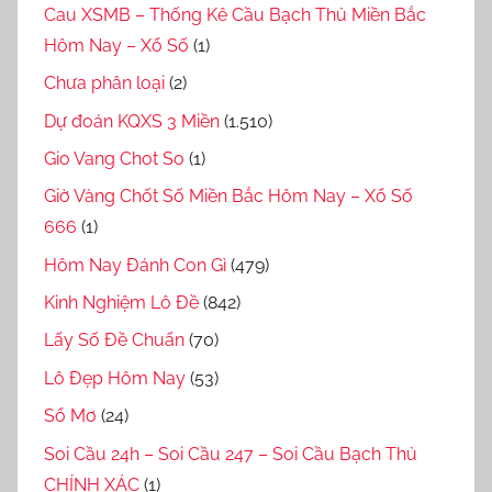
Cau XSMB – Thống Kê Cầu Bạch Thủ Miền Bắc
Hôm Nay – Xổ Số
(1)
Chưa phân loại
(2)
Dự đoán KQXS 3 Miền
(1.510)
Gio Vang Chot So
(1)
Giờ Vàng Chốt Số Miền Bắc Hôm Nay – Xổ Số
666
(1)
Hôm Nay Đánh Con Gì
(479)
Kinh Nghiệm Lô Đề
(842)
Lấy Số Đề Chuẩn
(70)
Lô Đẹp Hôm Nay
(53)
Sổ Mơ
(24)
Soi Cầu 24h – Soi Cầu 247 – Soi Cầu Bạch Thủ
CHÍNH XÁC
(1)