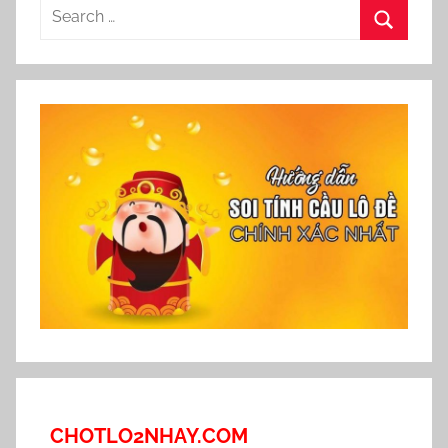
CHOTLO2NHAY.COM