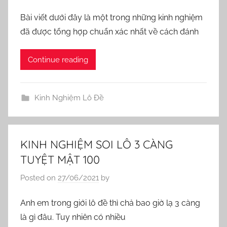
Bài viết dưới đây là một trong những kinh nghiệm
đã được tổng hợp chuẩn xác nhất về cách đánh
Continue reading
Kinh Nghiệm Lô Đề
KINH NGHIỆM SOI LÔ 3 CÀNG
TUYỆT MẬT 100
Posted on
27/06/2021
by
Anh em trong giới lô đề thì chả bao giờ lạ 3 càng
là gì đâu. Tuy nhiên có nhiều