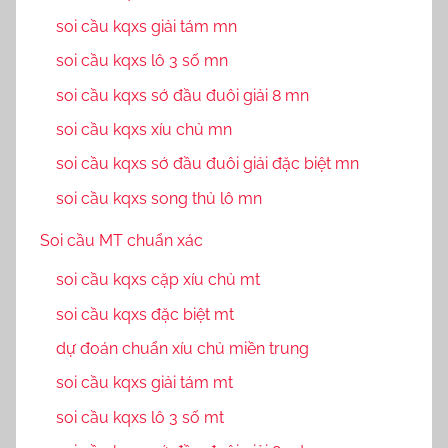
soi cầu kqxs giải tám mn
soi cầu kqxs lô 3 số mn
soi cầu kqxs sớ đầu đuôi giải 8 mn
soi cầu kqxs xíu chủ mn
soi cầu kqxs sớ đầu đuôi giải đặc biệt mn
soi cầu kqxs song thủ lô mn
Soi cầu MT chuẩn xác
soi cầu kqxs cặp xíu chủ mt
soi cầu kqxs đặc biệt mt
dự đoán chuẩn xíu chủ miền trung
soi cầu kqxs giải tám mt
soi cầu kqxs lô 3 số mt