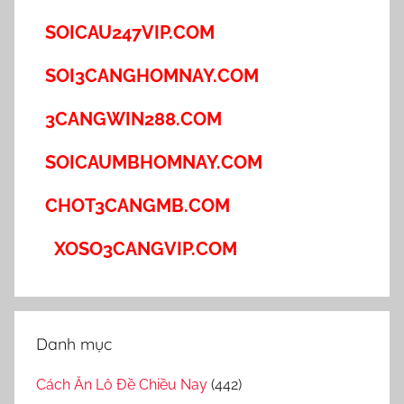
SOICAU247VIP.COM
SOI3CANGHOMNAY.COM
3CANGWIN288.COM
SOICAUMBHOMNAY.COM
CHOT3CANGMB.COM
XOSO3CANGVIP.COM
Danh mục
Cách Ăn Lô Đề Chiều Nay
(442)