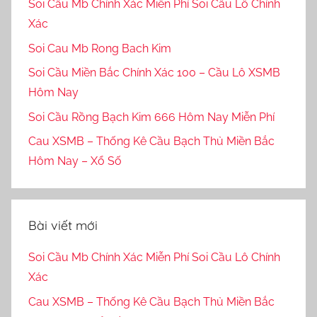
Soi Cầu Mb Chính Xác Miễn Phí Soi Cầu Lô Chính
Xác
Soi Cau Mb Rong Bach Kim
Soi Cầu Miền Bắc Chính Xác 100 – Cầu Lô XSMB
Hôm Nay
Soi Cầu Rồng Bạch Kim 666 Hôm Nay Miễn Phí
Cau XSMB – Thống Kê Cầu Bạch Thủ Miền Bắc
Hôm Nay – Xổ Số
Bài viết mới
Soi Cầu Mb Chính Xác Miễn Phí Soi Cầu Lô Chính
Xác
Cau XSMB – Thống Kê Cầu Bạch Thủ Miền Bắc