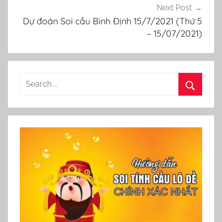
Next Post
Dự đoán Soi cầu Bình Định 15/7/2021 (Thứ 5
– 15/07/2021)