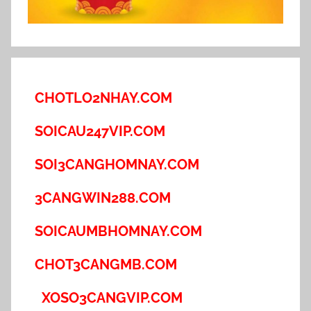
CHOTLO2NHAY.COM
SOICAU247VIP.COM
SOI3CANGHOMNAY.COM
3CANGWIN288.COM
SOICAUMBHOMNAY.COM
CHOT3CANGMB.COM
XOSO3CANGVIP.COM