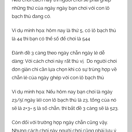
những thứ của ngày ngày bạn chơi với con lô
bạch thủ đang có.
Ví dụ minh họa: hôm nay là thứ 5, có lô bạch thủ
là 44 thì bạn có thể số để chơi là 544
Đánh đề 3 càng theo ngày chẵn ngày lẻ dễ
dàng: Với cách chơi này rất thú vị. Do người chơi
đơn giản chỉ cần lựa chọn khi có sự trùng hợp về
chẵn lẻ của ngày ghép với con lô bạch thủ
Ví dụ minh họa: Nếu hôm nay bạn chơi là ngày
23/5( ngày lẻ) con lô bạch thủ là 23, tổng của nó
sẽ là 2+3= 5 là số chẵn, thì bắt đề 3 càng sẽ là 523.
Còn đối với trường hợp ngày chẵn cũng vậy.
Nhưng cách chơi này người chơi cũng phải lưu ý