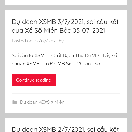
Dự đoán XSMB 3/7/2021, soi cầu kết
quả Xổ Số Miền Bắc 03-07-2021
Posted on
02/07/2021
by
Soi cầu lô XSMB Chốt Bạch Thủ Đề VIP Lấy số
chuẩn XSMB Lô Đề MB Siêu Chuẩn Số
Continue reading
Dự đoán KQXS 3 Miền
Dự đoán XSMB 2/7/2021, soi cầu kết