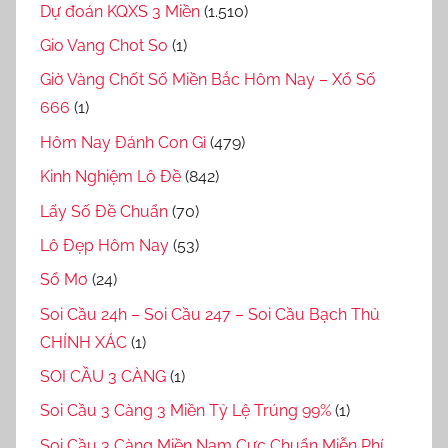
Dự đoán KQXS 3 Miền
(1.510)
Gio Vang Chot So
(1)
Giờ Vàng Chốt Số Miền Bắc Hôm Nay – Xổ Số
666
(1)
Hôm Nay Đánh Con Gì
(479)
Kinh Nghiệm Lô Đề
(842)
Lấy Số Đề Chuẩn
(70)
Lô Đẹp Hôm Nay
(53)
Sổ Mơ
(24)
Soi Cầu 24h – Soi Cầu 247 – Soi Cầu Bạch Thủ
CHÍNH XÁC
(1)
SOI CẦU 3 CÀNG
(1)
Soi Cầu 3 Càng 3 Miền Tỷ Lệ Trúng 99%
(1)
Soi Cầu 3 Càng Miền Nam Cực Chuẩn Miễn Phí