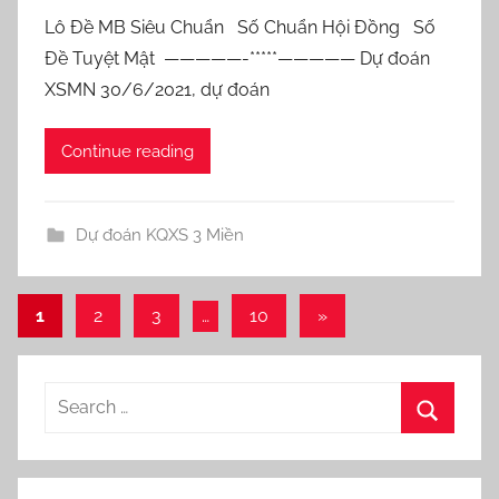
Lô Đề MB Siêu Chuẩn Số Chuẩn Hội Đồng Số
Đề Tuyệt Mật —————-*****————— Dự đoán
XSMN 30/6/2021, dự đoán
Continue reading
Dự đoán KQXS 3 Miền
Phân
Next
1
2
3
…
10
»
Posts
trang
bài
viết