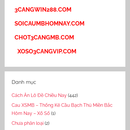
3CANGWIN288.COM
SOICAUMBHOMNAY.COM
CHOT3CANGMB.COM
XOSO3CANGVIP.COM
Danh mục
Cách Ăn Lô Đề Chiều Nay
(442)
Cau XSMB – Thống Kê Cầu Bạch Thủ Miền Bắc
Hôm Nay – Xổ Số
(1)
Chưa phân loại
(2)