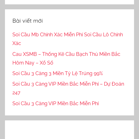
Bài viết mới
Soi Cầu Mb Chính Xác Miễn Phí Soi Cầu Lô Chính
Xác
Cau XSMB – Thống Kê Cầu Bạch Thủ Miền Bắc
Hôm Nay – Xổ Số
Soi Cầu 3 Càng 3 Miền Tỷ Lệ Trúng 99%
Soi Cầu 3 Càng VIP Miền Bắc Miễn Phí – Dự Đoán
247
Soi Cầu 3 Càng VIP Miền Bắc Miễn Phí