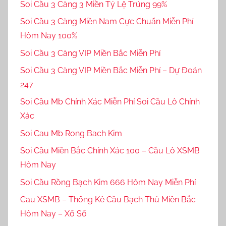
Soi Cầu 3 Càng 3 Miền Tỷ Lệ Trúng 99%
Soi Cầu 3 Càng Miền Nam Cực Chuẩn Miễn Phí
Hôm Nay 100%
Soi Cầu 3 Càng VIP Miền Bắc Miễn Phí
Soi Cầu 3 Càng VIP Miền Bắc Miễn Phí – Dự Đoán
247
Soi Cầu Mb Chính Xác Miễn Phí Soi Cầu Lô Chính
Xác
Soi Cau Mb Rong Bach Kim
Soi Cầu Miền Bắc Chính Xác 100 – Cầu Lô XSMB
Hôm Nay
Soi Cầu Rồng Bạch Kim 666 Hôm Nay Miễn Phí
Cau XSMB – Thống Kê Cầu Bạch Thủ Miền Bắc
Hôm Nay – Xổ Số